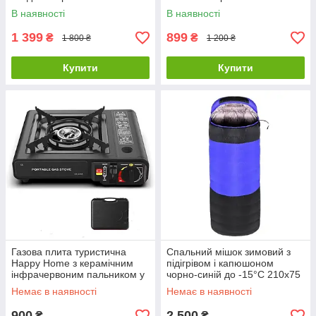
В наявності
В наявності
1 399
899
₴
₴
1 800 ₴
1 200 ₴
Купити
Купити
Газова плита туристична
Спальний мішок зимовий з
Happy Home з керамічним
підігрівом і капюшоном
інфрачервоним пальником у
чорно-синій до -15°C 210х75
кейсі та п'єзопідпалом
см 1,8 кг
Немає в наявності
Немає в наявності
900
2 500
₴
₴