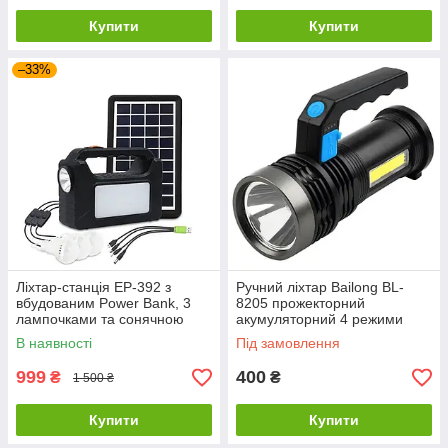
Купити
Купити
–33%
Ліхтар-станція EP-392 з
Ручний ліхтар Bailong BL-
вбудованим Power Bank, 3
8205 прожекторний
лампочками та сонячною
акумуляторний 4 режими
панеллю
Чорний
В наявності
Під замовлення
999
400
₴
₴
1 500 ₴
Купити
Купити