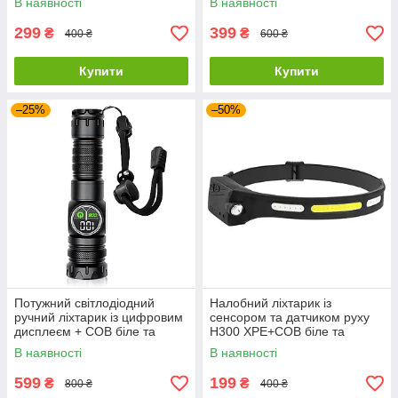
В наявності
В наявності
299
399
₴
₴
400 ₴
600 ₴
Купити
Купити
–25%
–50%
Потужний світлодіодний
Налобний ліхтарик із
ручний ліхтарик із цифровим
сенсором та датчиком руху
дисплеєм + СОВ біле та
H300 XPE+COB біле та
червоне світло
червоне світло
В наявності
В наявності
599
199
₴
₴
800 ₴
400 ₴