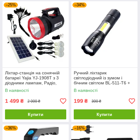
–25%
–34%
Ліхтар-станція на сонячній
Ручний ліхтарик
батареї Yajia YJ-1908T з 3
світлодіодний із зумом і
діодними лампам, Радіо,
бічним світлом BL-511-T6 +
MP3, Bluetooth та Power Bank
COB
В наявності
В наявності
1 499
199
₴
₴
2 000 ₴
300 ₴
Купити
Купити
–36%
–16%