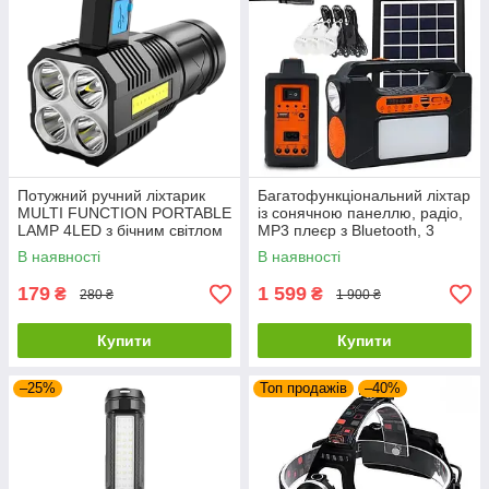
Потужний ручний ліхтарик
Багатофункціональний ліхтар
MULTI FUNCTION PORTABLE
із сонячною панеллю, радіо,
LAMP 4LED з бічним світлом
MP3 плеєр з Bluetooth, 3
та USB зарядкою
лампочками, повербанк EP-
В наявності
В наявності
393BT
179
1 599
₴
₴
280 ₴
1 900 ₴
Купити
Купити
–25%
Топ продажів
–40%