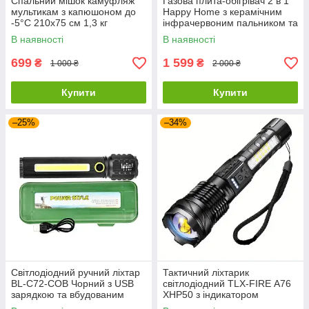
Спальний мішок камуфляж
Газова плита-обігрівач 2 в 1
мультикам з капюшоном до
Happy Home з керамічним
-5°C 210х75 см 1,3 кг
інфрачервоним пальником та
п'єзопідпалом з
В наявності
В наявності
перехідником
699
1 599
₴
₴
1 000 ₴
2 000 ₴
Купити
Купити
–25%
–34%
Світлодіодний ручний ліхтар
Тактичний ліхтарик
BL-C72-COB Чорний з USB
світлодіодний TLX-FIRE А76
зарядкою та вбудованим
XHP50 з індикатором
акумулятором
живлення