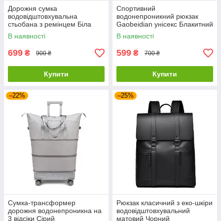
Дорожня сумка
Спортивний
водовідштовхувальна
водонепроникний рюкзак
стьобана з ремінцем Біла
Gaobeidian унісекс Блакитний
В наявності
В наявності
699
599
₴
₴
900 ₴
700 ₴
Купити
Купити
–22%
–25%
Сумка-трансформер
Рюкзак класичний з еко-шкіри
дорожня водонепроникна на
водовідштовхувальний
3 відсіки Сірий
матовий Чорний