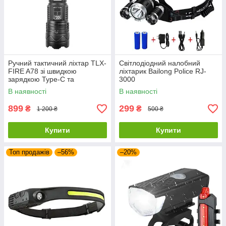
Ручний тактичний ліхтар TLX-
Світлодіодний налобний
FIRE A78 зі швидкою
ліхтарик Bailong​ Police RJ-
зарядкою Type-C та
3000
акумулятором 5200 mAh
В наявності
В наявності
899
299
₴
₴
1 200 ₴
500 ₴
Купити
Купити
Топ продажів
–56%
–20%