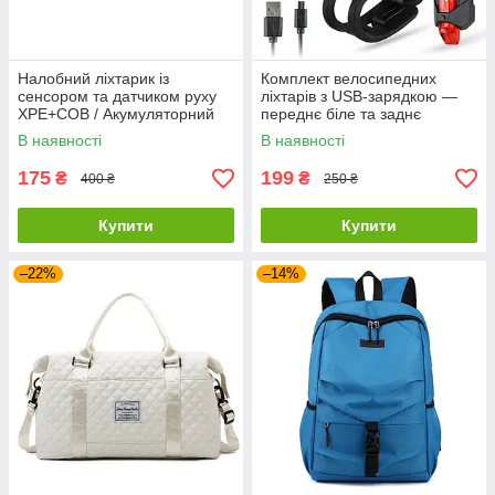
Налобний ліхтарик із
Комплект велосипедних
сенсором та датчиком руху
ліхтарів з USB-зарядкою —
XPE+COB / Акумуляторний
переднє біле та заднє
ліхтар USB
червоне світло 5 LED з
В наявності
В наявності
кріпленнями
175
199
₴
₴
400 ₴
250 ₴
Купити
Купити
–22%
–14%