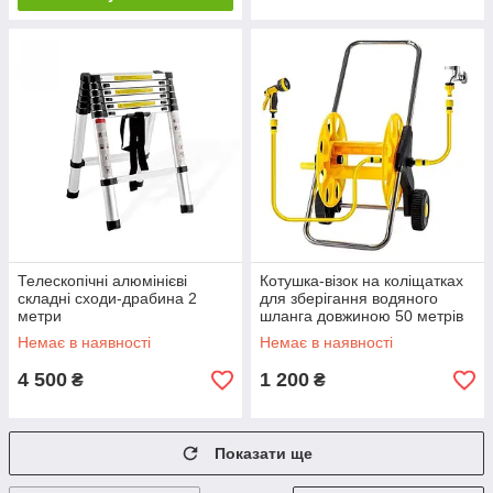
Телескопічні алюмінієві
Котушка-візок на коліщатках
складні сходи-драбина 2
для зберігання водяного
метри
шланга довжиною 50 метрів
1/2 дюйма LH-4214
Немає в наявності
Немає в наявності
4 500
1 200
₴
₴
Показати ще