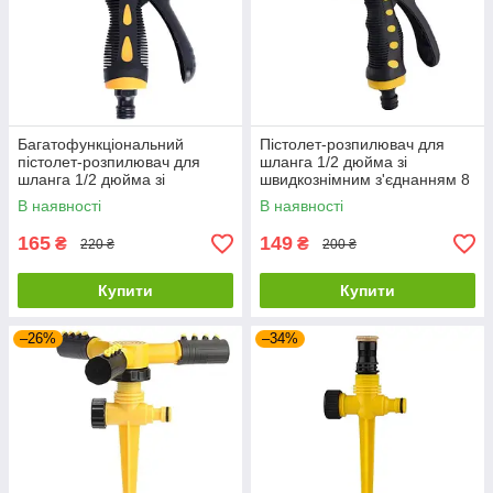
Багатофункціональний
Пістолет-розпилювач для
пістолет-розпилювач для
шланга 1/2 дюйма зі
шланга 1/2 дюйма зі
швидкознімним з'єднанням 8
швидкознімним з'єднанням
режимів роботи LH-1053
В наявності
В наявності
LH-1037
165
149
₴
₴
220 ₴
200 ₴
Купити
Купити
–26%
–34%