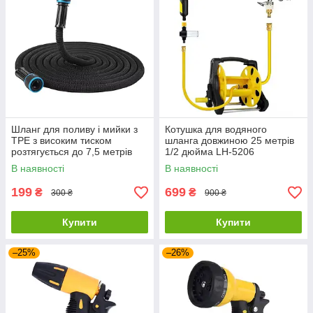
Шланг для поливу і мийки з
Котушка для водяного
TPE з високим тиском
шланга довжиною 25 метрів
розтягується до 7,5 метрів
1/2 дюйма LH-5206
В наявності
В наявності
199
699
₴
₴
300 ₴
900 ₴
Купити
Купити
–25%
–26%