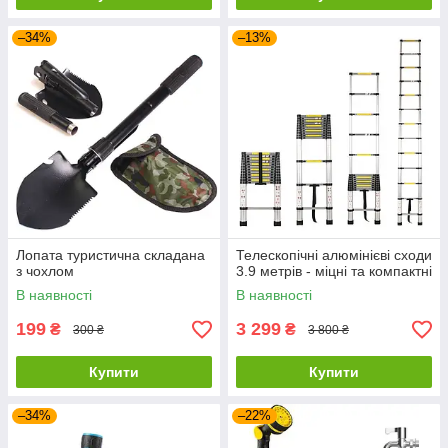
–34%
–13%
Лопата туристична складана
Телескопічні алюмінієві сходи
з чохлом
3.9 метрів - міцні та компактні
В наявності
В наявності
199
3 299
₴
₴
300 ₴
3 800 ₴
Купити
Купити
–34%
–22%