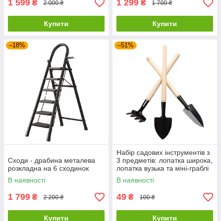
1 599
1 299
₴
₴
2 000 ₴
1 700 ₴
Купити
Купити
–18%
–51%
Набір садових інструментів з
Сходи - драбина металева
3 предметів: лопатка широка,
розкладна на 6 сходинок
лопатка вузька та міні-граблі
В наявності
В наявності
1 799
49
₴
₴
2 200 ₴
100 ₴
Купити
Купити