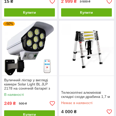
15
2 999
₴
₴
3 500 ₴
Купити
Купити
–50%
Вуличний ліхтар у вигляді
камери Solar Light BL JLP
2178 на сонячній батареї з
датчиком руху та пультом
Телескопічні алюмінієві
В наявності
складні сходи-драбина 1,7 м
249
Немає в наявності
₴
500 ₴
4 000
₴
Купити