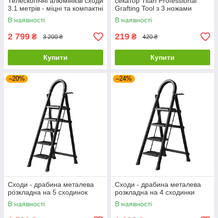
Телескопічні алюмінієві сходи
секатор Titan Professional
3.1 метрів - міцні та компактні
Grafting Tool з 3 ножами
Чорний
В наявності
В наявності
2 799
219
₴
₴
3 200 ₴
420 ₴
Купити
Купити
–20%
–24%
Сходи - драбина металева
Сходи - драбина металева
розкладна на 5 сходинок
розкладна на 4 сходинки
В наявності
В наявності