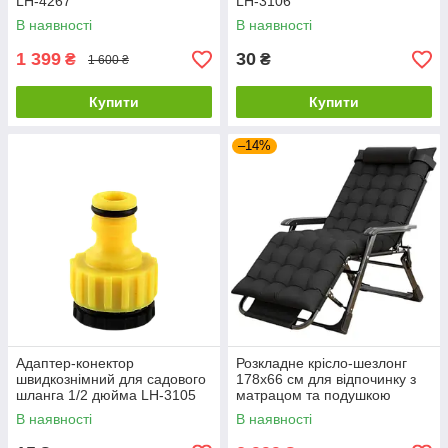
LH-4267
LH-3106
В наявності
В наявності
1 399
30
₴
₴
1 600 ₴
Купити
Купити
–14%
Адаптер-конектор
Розкладне крісло-шезлонг
швидкознімний для садового
178х66 см для відпочинку з
шланга 1/2 дюйма LH-3105
матрацом та подушкою
В наявності
В наявності