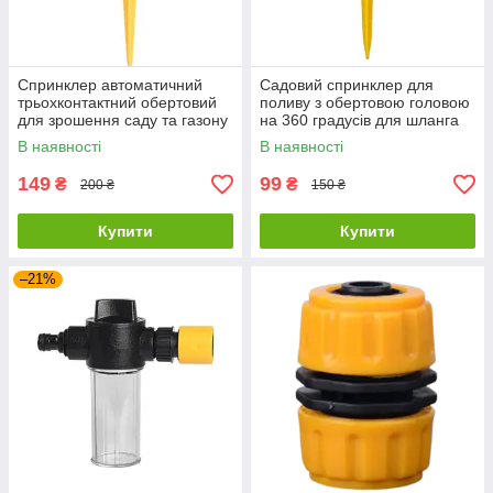
Спринклер автоматичний
Садовий спринклер для
трьохконтактний обертовий
поливу з обертовою головою
для зрошення саду та газону
на 360 градусів для шланга
під шланг 1/2 дюйма LH-5213
1/2 дюйма LH-7262
В наявності
В наявності
149
99
₴
₴
200 ₴
150 ₴
Купити
Купити
–21%