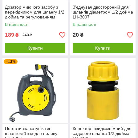
Дозатор миючого засобу з
З'єднувач двосторонній для
перехідником для шлангу 1/2
шлангів діаметром 1/2 дюйма
дюйма та регулюванням
LH-3097
подачі води LH-3128
В наявності
В наявності
189
20
₴
₴
240 ₴
Купити
Купити
–13%
Портативна котушка зі
Конектор швидкознімний для
шлангом 15 м для поливу
садового шланга 1/2 дюйма