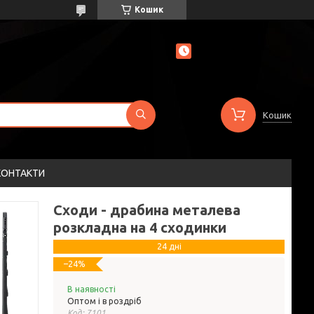
Кошик
Кошик
КОНТАКТИ
Сходи - драбина металева
розкладна на 4 сходинки
24 дні
–24%
В наявності
Оптом і в роздріб
Код:
7101