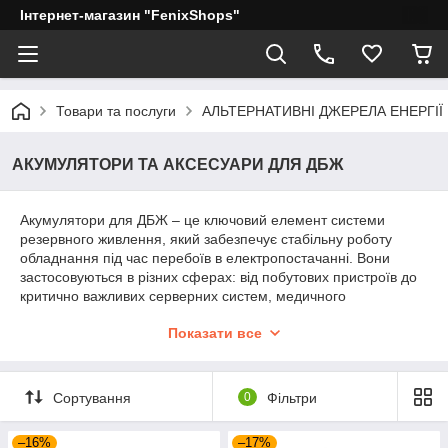
Інтернет-магазин "FenixShops"
Товари та послуги
АЛЬТЕРНАТИВНІ ДЖЕРЕЛА ЕНЕРГІЇ
АКУМУЛЯТОРИ ТА АКСЕСУАРИ ДЛЯ ДБЖ
Акумулятори для ДБЖ – це ключовий елемент системи
резервного живлення, який забезпечує стабільну роботу
обладнання під час перебоїв в електропостачанні. Вони
застосовуються в різних сферах: від побутових пристроїв до
критично важливих серверних систем, медичного
обладнання та виробничих потужностей.
Показати все
Чому потрібен якісний акумулятор для ДБЖ?
Надійність
: Забезпечує безперебійну роботу техніки
у разі аварійного вимкнення електроенергії.
Сортування
0
Фільтри
Довговічність
: Високоякісні акумулятори
гарантують стабільну продуктивність протягом
–16%
–17%