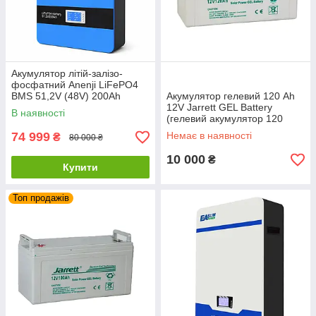
Акумулятор літій-залізо-
фосфатний Anenji LiFePO4
BMS 51,2V (48V) 200Ah
Акумулятор гелевий 120 Ah
10240 Вт*г
12V Jarrett GEL Battery
В наявності
(гелевий акумулятор 120
ампер)
74 999
Немає в наявності
₴
80 000 ₴
10 000
₴
Купити
Топ продажів