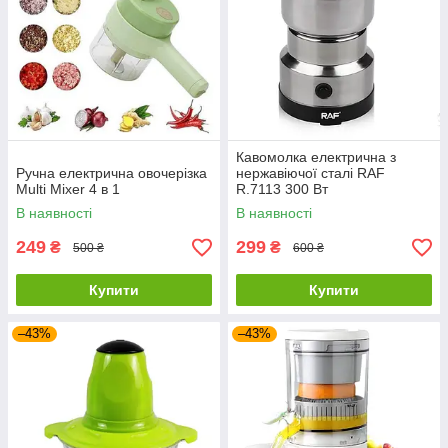
Кавомолка електрична з
Ручна електрична овочерізка
нержавіючої сталі RAF
Multi Mixer 4 в 1
R.7113 300 Вт
В наявності
В наявності
249
299
₴
₴
500 ₴
600 ₴
Купити
Купити
–43%
–43%