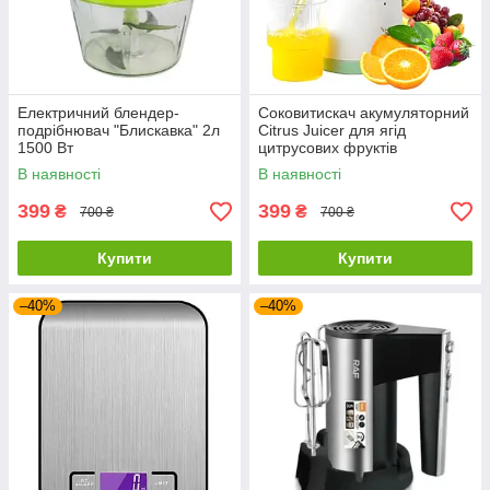
Електричний блендер-
Соковитискач акумуляторний
подрібнювач "Блискавка" 2л
Citrus Juicer для ягід
1500 Вт
цитрусових фруктів
В наявності
В наявності
399
399
₴
₴
700 ₴
700 ₴
Купити
Купити
–40%
–40%