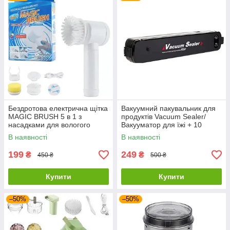
Бездротова електрична щітка
Вакуумний пакувальник для
MAGIC BRUSH 5 в 1 з
продуктів Vacuum Sealer/
насадками для вологого
Вакууматор для їжі + 10
прибирання
пакетів
В наявності
В наявності
199
249
₴
₴
450 ₴
500 ₴
Купити
Купити
–50%
–50%