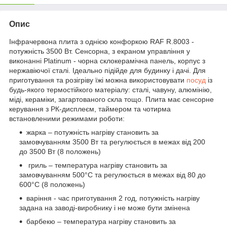
Опис
Інфрачервона плита з однією конфоркою RAF R.8003 -
потужність 3500 Вт. Сенсорна, з екраном управління у
виконанні Platinum - чорна склокерамічна панель, корпус з
нержавіючої сталі. Ідеально підійде для будинку і дачі. Для
приготування та розігріву їжі можна використовувати
посуд
із
будь-якого термостійкого матеріалу: сталі, чавуну, алюмінію,
міді, кераміки, загартованого скла тощо. Плита має сенсорне
керування з РК-дисплеєм, таймером та чотирма
встановленими режимами роботи:
жарка – потужність нагріву становить за
замовчуванням 3500 Вт та регулюється в межах від 200
до 3500 Вт (8 положень)
гриль – температура нагріву становить за
замовчуванням 500°С та регулюється в межах від 80 до
600°С (8 положень)
варіння - час приготування 2 год, потужність нагріву
задана на заводі-виробнику і не може бути змінена
барбекю – температура нагріву становить за