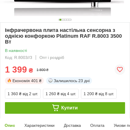
Інфрачервона плита настільна сенсорна з
однією конфоркою Platinum RAF R.8003 3500
Вт
В наявності
Код: R.8003//3
Опт і роздріб
1 399
₴
1 800 ₴
Економія
401 ₴
Залишилось
23 дні
1 360 ₴
від 2 шт.
1 260 ₴
від 4 шт.
1 200 ₴
від 8 шт.
Купити
Опис
Характеристики
Доставка
Оплата
Умови п