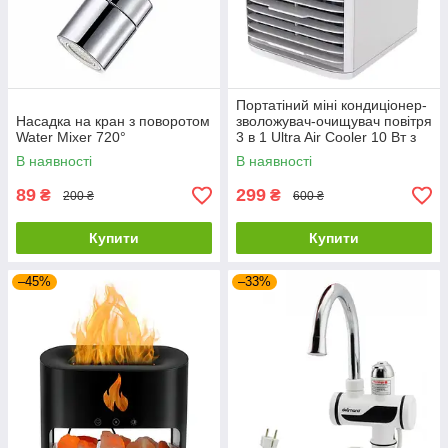
Портатіний міні кондиціонер-
Насадка на кран з поворотом
зволожувач-очищувач повітря
Water Mixer 720°
3 в 1 Ultra Air Cooler 10 Вт з
USB і LED-підсвічуванням
В наявності
В наявності
89
299
₴
₴
200 ₴
600 ₴
Купити
Купити
–45%
–33%