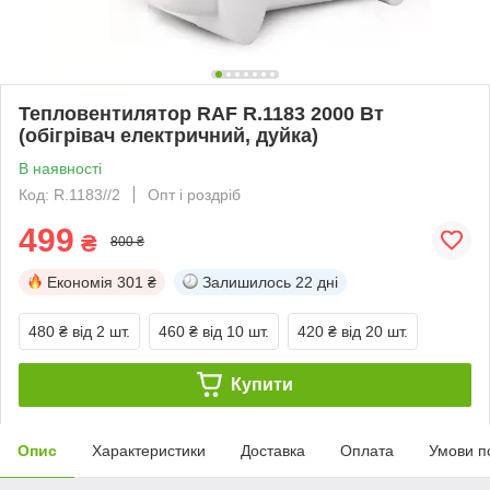
Тепловентилятор RAF R.1183 2000 Вт
(обігрівач електричний, дуйка)
В наявності
Код: R.1183//2
Опт і роздріб
499
₴
800 ₴
Економія
301 ₴
Залишилось
22 дні
480 ₴
від 2 шт.
460 ₴
від 10 шт.
420 ₴
від 20 шт.
Купити
Опис
Характеристики
Доставка
Оплата
Умови п