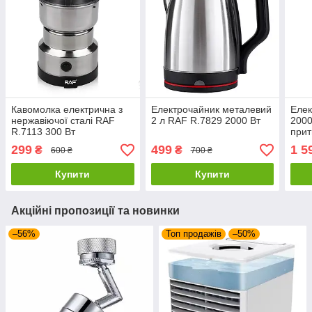
Кавомолка електрична з
Електрочайник металевий
Елек
нержавіючої сталі RAF
2 л RAF R.7829 2000 Вт
2000
R.7113 300 Вт
прит
барб
299
499
1 5
₴
₴
600 ₴
700 ₴
покр
Купити
Купити
Акційні пропозиції та новинки
–56%
Топ продажів
–50%