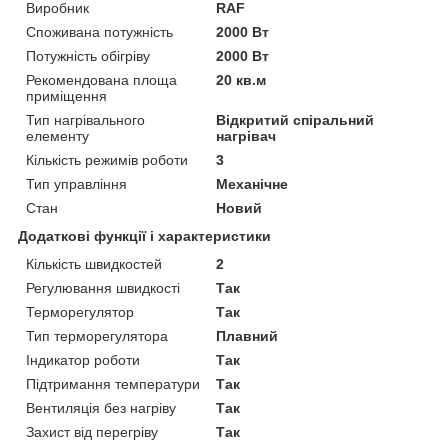
Виробник
RAF
Споживана потужність
2000 Вт
Потужність обігріву
2000 Вт
Рекомендована площа
20 кв.м
приміщення
Тип нагрівального
Відкритий спіральний
елементу
нагрівач
Кількість режимів роботи
3
Тип управління
Механічне
Стан
Новий
Додаткові функції і характеристики
Кількість швидкостей
2
Регулювання швидкості
Так
Терморегулятор
Так
Тип терморегулятора
Плавний
Індикатор роботи
Так
Підтримання температури
Так
Вентиляція без нагріву
Так
Захист від перегріву
Так