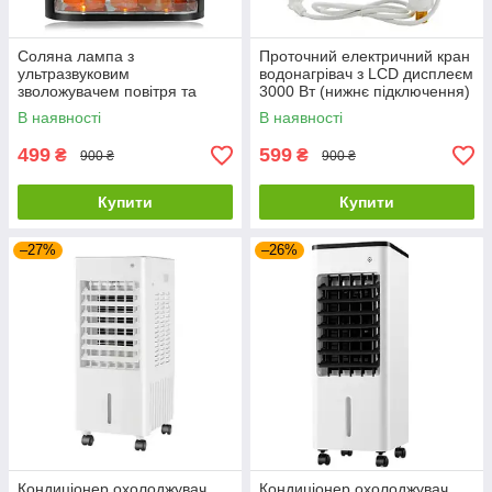
Соляна лампа з
Проточний електричний кран
ультразвуковим
водонагрівач з LCD дисплеєм
зволожувачем повітря та
3000 Вт (нижнє підключення)
нічником Docsal Flame 3 в 1
В наявності
В наявності
499
599
₴
₴
900 ₴
900 ₴
Купити
Купити
–27%
–26%
Кондиціонер охолоджувач
Кондиціонер охолоджувач