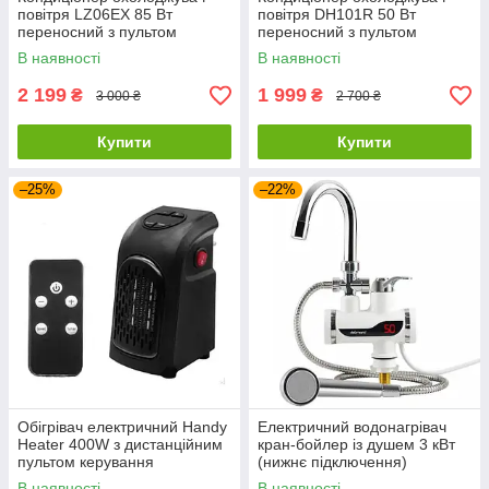
повітря LZ06EX 85 Вт
повітря DH101R 50 Вт
переносний з пультом
переносний з пультом
керування та двома
керування та 2
В наявності
В наявності
акумуляторами холоду
акумуляторами холоду
2 199
1 999
₴
₴
3 000 ₴
2 700 ₴
Купити
Купити
–25%
–22%
Обігрівач електричний Handy
Електричний водонагрівач
Heater 400W з дистанційним
кран-бойлер із душем 3 кВт
пультом керування
(нижнє підключення)
В наявності
В наявності