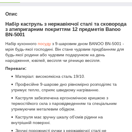
Опис
Набір каструль з нержавіючої сталі та сковорода
з атипригарним покриттям 12 предметів Banoo
BN-5001
Набір кухонного
посуду
з 9-шаровим дном BANOO BN-5001 -
мрія будь-якої господині. Він стане чудовим придбанням для
будь-якої родини або чудовим подарунком на день
народження, ювілей, весілля чи річницю весілля.
Переваги:
Матеріал: високоякісна сталь 19/10.
Професійне 9-шарове дно рівномірно розподіляє та
утримує тепло, сприяє швидкому нагріванню.
Каструля забезпечена ергономічною кришкою з
термостійкого скла з паровідведенням та спеціальним
утримуючим металевим обідком.
Каструля має зручну шкалу об'ємів рідини на
внутрішній поверхні.
Зручні порожнисті ручки з нержавіючої сталі не