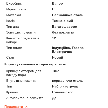
Виробник
Banoo
Мірна шкала
Ні
Матеріал
Нержавіюча сталь
Колір
Темно-сірий
Тип дна
Багатошарове
Зовнішнє покриття
без покриття
Кількість предметів в
12
наборі
Тип плити
Індукційна, Газова,
Електрична
Стан
Новий
Користувальницькі характеристики
Кришку з отвором для
True
виходу пари
Внутрішнє покриття
нержавіюча сталь
Тип
Набір каструль
Кришку
Смачне скло
Антипригарне покриття
Да
Приховати