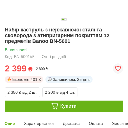
Набір каструль з нержавіючої сталі та
сковорода з атипригарним покриттям 12
предметів Banoo BN-5001
В наявності
Код: BN-5001//5
Опт і роздріб
2 399
₴
2 800 ₴
Економія
401 ₴
Залишилось
25 днів
2 350 ₴
від 2 шт.
2 200 ₴
від 4 шт.
Купити
Опис
Характеристики
Доставка
Оплата
Умови п