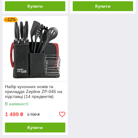
Купити
Купити
–12%
Набір кухонних ножів та
приладдя Zepline ZP-045 на
підставці (14 предметів)
Чорний
В наявності
1 499
₴
1 700 ₴
Купити