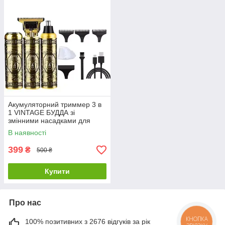
Акумуляторний триммер 3 в
1 VINTAGE БУДДА зі
змінними насадками для
бороди та носа з сітчастою
В наявності
бритвою
399
₴
500 ₴
Купити
Про нас
100% позитивних з 2676 відгуків за рік
КНОПКА
ЗВ'ЯЗКУ