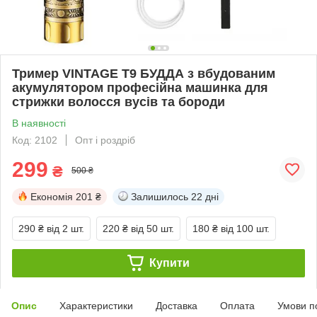
Тример VINTAGE Т9 БУДДА з вбудованим
акумулятором професійна машинка для
стрижки волосся вусів та бороди
В наявності
Код: 2102
Опт і роздріб
299
₴
500 ₴
Економія
201 ₴
Залишилось
22 дні
290 ₴
від 2 шт.
220 ₴
від 50 шт.
180 ₴
від 100 шт.
Купити
Опис
Характеристики
Доставка
Оплата
Умови п