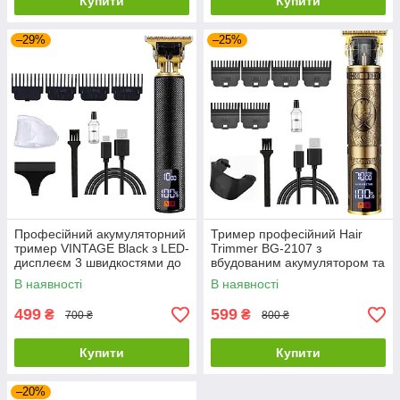
Купити
Купити
–29%
–25%
Професійний акумуляторний
Тример професійний Hair
тример VINTAGE Black з LED-
Trimmer BG-2107 з
дисплеєм 3 швидкостями до
вбудованим акумулятором та
7000 об/хв та 4 насадками в
LCD дисплеєм
В наявності
В наявності
комплекті
499
599
₴
₴
700 ₴
800 ₴
Купити
Купити
–20%