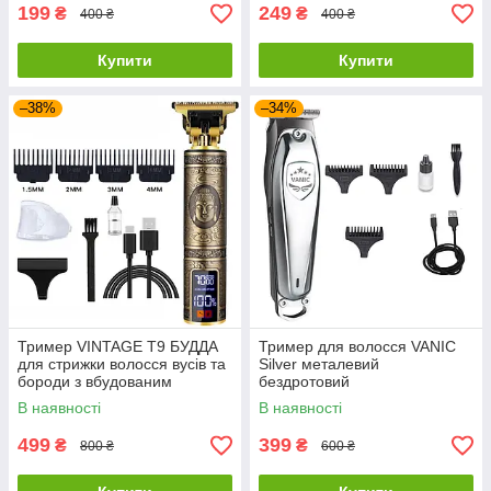
199
249
₴
₴
400 ₴
400 ₴
Купити
Купити
–38%
–34%
Тример VINTAGE Т9 БУДДА
Тример для волосся VANIC
для стрижки волосся вусів та
Silver металевий
бороди з вбудованим
бездротовий
акумулятором 1200 mAh 3
В наявності
В наявності
швидкості до 7000 RPM
499
399
₴
₴
800 ₴
600 ₴