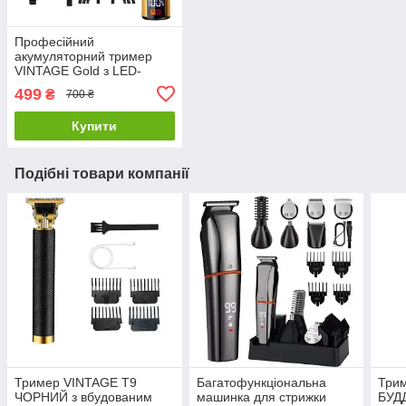
Професійний
акумуляторний тример
VINTAGE Gold з LED-
дисплеєм 3 швидкостями
499
₴
700 ₴
до 7000 об/хв та 4
насадками в комплекті
Купити
Подібні товари компанії
Тример VINTAGE Т9
Багатофункціональна
Три
ЧОРНИЙ з вбудованим
машинка для стрижки
БУДД