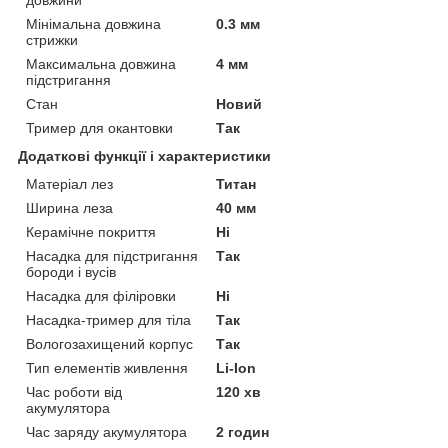
довжини
Мінімальна довжина
0.3 мм
стрижки
Максимальна довжина
4 мм
підстригання
Стан
Новий
Тример для окантовки
Так
Додаткові функції і характеристики
Матеріал лез
Титан
Ширина леза
40 мм
Керамічне покриття
Ні
Насадка для підстригання
Так
бороди і вусів
Насадка для філіровки
Ні
Насадка-тример для тіла
Так
Вологозахищений корпус
Так
Тип елементів живлення
Li-Ion
Час роботи від
120 хв
акумулятора
Час заряду акумулятора
2 годин