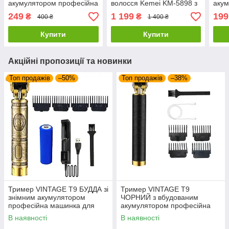
акумулятором професійна
волосся Kemei KM-5898 з
акум
машинка для стрижки
насадками для бороди,
маши
249
1 199
199
₴
₴
400 ₴
1 400 ₴
волосся вусів та бороди
вух, носа та тіла
воло
Купити
Купити
Акційні пропозиції та новинки
Топ продажів
–50%
Топ продажів
–38%
Тример VINTAGE Т9 БУДДА зі
Тример VINTAGE Т9
знімним акумулятором
ЧОРНИЙ з вбудованим
професійна машинка для
акумулятором професійна
стрижки волосся вусів та
машинка для стрижки
В наявності
В наявності
бороди
волосся вусів та бороди