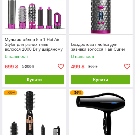
Мультистайлер 5 в 1 Hot Air
Styler для різних типів
Бездротова плойка для
волосся 1000 Вт у шкіряному
завивки волосся Hair Curler
кейсі
В наявності
В наявності
699
499
₴
₴
1 200 ₴
800 ₴
Купити
Купити
–34%
–34%