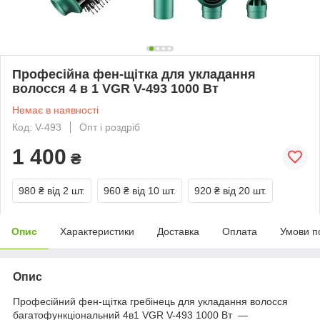
Професійна фен-щітка для укладання
волосся 4 в 1 VGR V-493 1000 Вт
Немає в наявності
Код: V-493
Опт і роздріб
1 400
₴
980 ₴
від 2 шт.
960 ₴
від 10 шт.
920 ₴
від 20 шт.
Опис
Характеристики
Доставка
Оплата
Умови п
Опис
Професійний фен-щітка гребінець для укладання волосся
багатофункціональний 4в1 VGR V-493 1000 Вт —