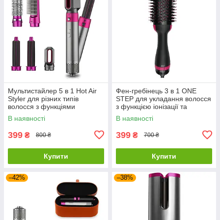
Мультистайлер 5 в 1 Hot Air
Фен-гребінець 3 в 1 ONE
Styler для різних типів
STEP для укладання волосся
волосся з функціями
з функцією іонізації та
надання об'єму,
керамічним покриттям
В наявності
В наявності
випрямлення, укладання
399
399
₴
₴
800 ₴
700 ₴
Купити
Купити
–42%
–38%