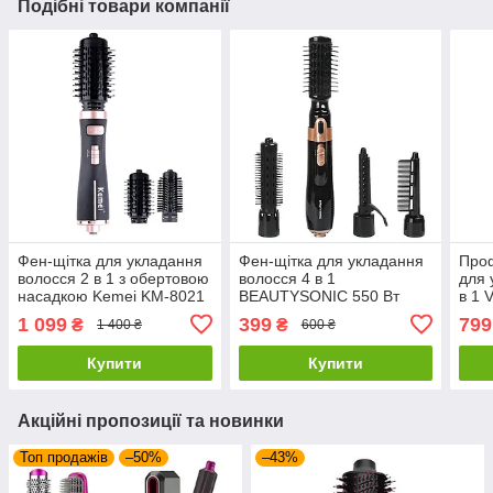
Подібні товари компанії
Фен-щітка для укладання
Фен-щітка для укладання
Проф
волосся 2 в 1 з обертовою
волосся 4 в 1
для 
насадкою Kemei KM-8021
BEAUTYSONIC 550 Вт
в 1 
1000Вт
1 099
399
799
₴
₴
1 400 ₴
600 ₴
Купити
Купити
Акційні пропозиції та новинки
Топ продажів
–50%
–43%