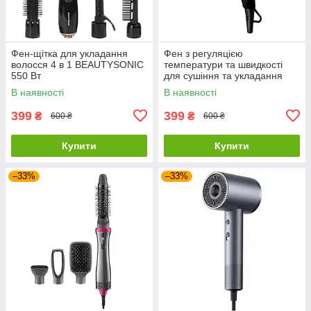
Фен-щітка для укладання
Фен з регуляцією
волосся 4 в 1 BEAUTYSONIC
температури та швидкості
550 Вт
для сушіння та укладання
волосся FHLPUS 1000 Вт
В наявності
В наявності
399
399
₴
₴
600 ₴
600 ₴
Купити
Купити
–33%
–33%