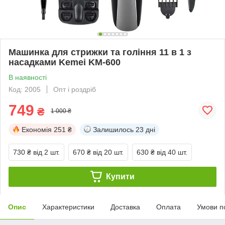
Машинка для стрижки та гоління 11 в 1 з
насадками Kemei KM-600
В наявності
Код: 2005
Опт і роздріб
749
₴
1 000 ₴
Економія
251 ₴
Залишилось
23 дні
730 ₴
від 2 шт.
670 ₴
від 20 шт.
630 ₴
від 40 шт.
Купити
Опис
Характеристики
Доставка
Оплата
Умови п