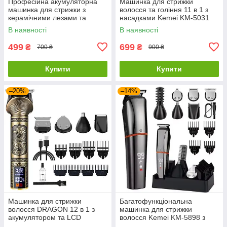
Професійна акумуляторна
Машинка для стрижки
машинка для стрижки з
волосся та гоління 11 в 1 з
керамічними лезами та
насадками Kemei KM-5031
набором аксесуарів
В наявності
В наявності
499
699
₴
₴
700 ₴
900 ₴
Купити
Купити
–20%
–14%
Машинка для стрижки
Багатофункціональна
волосся DRAGON 12 в 1 з
машинка для стрижки
акумулятором та LCD
волосся Kemei KM-5898 з
дисплеєм
насадками для бороди, вух,