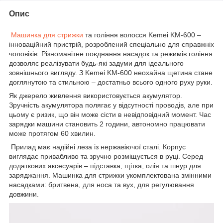
Опис
Машинка для стрижки
та гоління волосся Kemei KM-600 –
інноваційний пристрій, розроблений спеціально для справжніх
чоловіків. Різноманітне поєднання насадок та режимів гоління
дозволяє реалізувати будь-які задуми для ідеального
зовнішнього вигляду. З Kemei KM-600 неохайна щетина стане
доглянутою та стильною – достатньо всього одного руху руки.
Як джерело живлення використовується акумулятор.
Зручність акумулятора полягає у відсутності проводів, але при
цьому є ризик, що він може сісти в невідповідний момент. Час
зарядки машини становить 2 години, автономно працювати
може протягом 60 хвилин.
Прилад має надійні леза із нержавіючої сталі. Корпус
виглядає привабливо та зручно розміщується в руці. Серед
додаткових аксесуарів – підставка, щітка, олія та шнур для
заряджання. Машинка для стрижки укомплектована змінними
насадками: бритвена, для носа та вух, для регулювання
довжини.