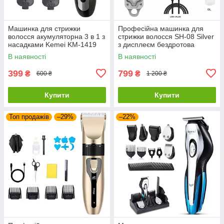
Машинка для стрижки
Професійна машинка для
волосся акумуляторна 3 в 1 з
стрижки волосся SH-08 Silver
насадками Kemei KM-1419
з дисплеєм бездротова
металева
В наявності
В наявності
399
799
₴
₴
600 ₴
1 200 ₴
Купити
Купити
Топ продажів
–29%
–22%