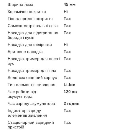
Ширина леза
45 мм
Керамічне покриття
Ні
Гіпоалергенні покриття
Так
Самозагострювальні леза
Так
Насадка для підстригання
Так
бороди і вусів
Насадка для філіровки
Ні
Бритвене насадка
Так
Насадка-тример для носа і
Так
вух
Насадка-тример для тіла
Так
Вологозахищений корпус
Так
Тип елементів живлення
Li-Ion
Час роботи від
120 хв
акумулятора
Час заряду акумулятора
2 годин
Індикатор заряду
Так
елементів живлення
Стаціонарний зарядний
Так
пристрій