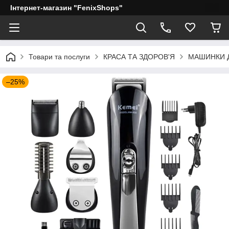
Інтернет-магазин "FenixShops"
Товари та послуги
КРАСА ТА ЗДОРОВ'Я
МАШИНКИ 
–25%