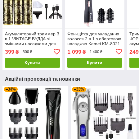
Акумуляторний триммер 3
Фен-щітка для укладання
Три
в 1 VINTAGE БУДДА зі
волосся 2 в 1 з обертовою
ЧОР
змінними насадками для
насадкою Kemei KM-8021
акум
бороди та носа з
1000Вт
маши
399
1 099
249
₴
₴
500 ₴
1 400 ₴
сітчастою бритвою
воло
Купити
Купити
Акційні пропозиції та новинки
–34%
–33%