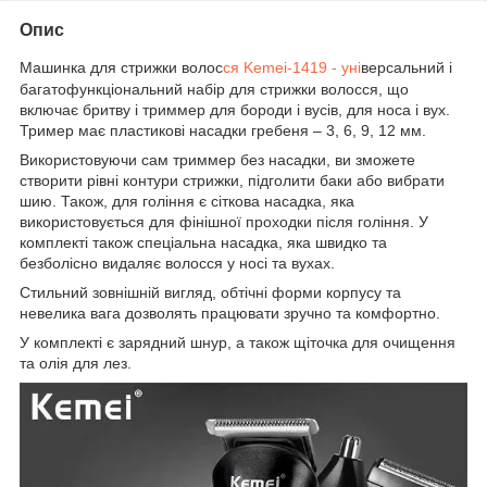
Опис
Машинка для стрижки волос
ся Kemei-1419 - уні
версальний і
багатофункціональний набір для стрижки волосся, що
включає бритву і триммер для бороди і вусів, для носа і вух.
Тример має пластикові насадки гребеня – 3, 6, 9, 12 мм.
Використовуючи сам триммер без насадки, ви зможете
створити рівні контури стрижки, підголити баки або вибрати
шию. Також, для гоління є сіткова насадка, яка
використовується для фінішної проходки після гоління. У
комплекті також спеціальна насадка, яка швидко та
безболісно видаляє волосся у носі та вухах.
Стильний зовнішній вигляд, обтічні форми корпусу та
невелика вага дозволять працювати зручно та комфортно.
У комплекті є зарядний шнур, а також щіточка для очищення
та олія для лез.