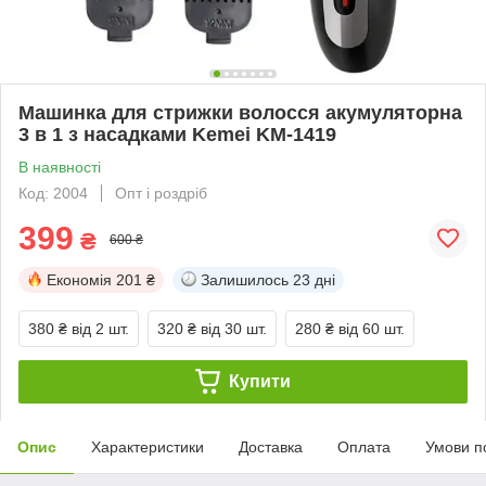
Машинка для стрижки волосся акумуляторна
3 в 1 з насадками Kemei KM-1419
В наявності
Код: 2004
Опт і роздріб
399
₴
600 ₴
Економія
201 ₴
Залишилось
23 дні
380 ₴
від 2 шт.
320 ₴
від 30 шт.
280 ₴
від 60 шт.
Купити
Опис
Характеристики
Доставка
Оплата
Умови п