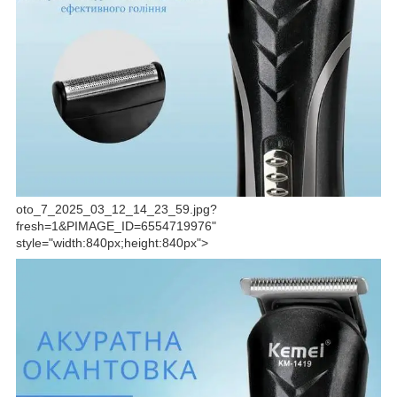
oto_7_2025_03_12_14_23_59.jpg?
fresh=1&PIMAGE_ID=6554719976"
style="width:840px;height:840px">