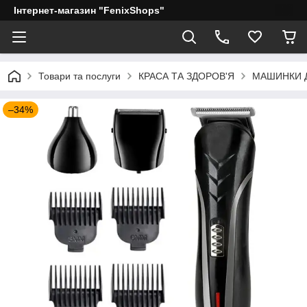
Інтернет-магазин "FenixShops"
Товари та послуги
КРАСА ТА ЗДОРОВ'Я
МАШИНКИ 
–34%