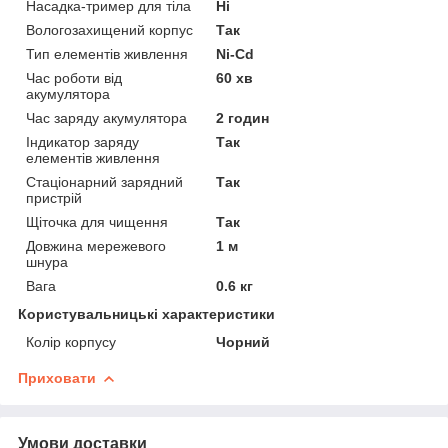
Насадка-тример для тіла
Ні
Вологозахищений корпус
Так
Тип елементів живлення
Ni-Cd
Час роботи від
60 хв
акумулятора
Час заряду акумулятора
2 годин
Індикатор заряду
Так
елементів живлення
Стаціонарний зарядний
Так
пристрій
Щіточка для чищення
Так
Довжина мережевого
1 м
шнура
Вага
0.6 кг
Користувальницькі характеристики
Колір корпусу
Чорний
Приховати
Умови доставки