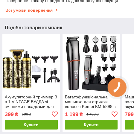
Повернення товару впродовж 14 днів за рахунок покупця
Всі умови повернення
Подібні товари компанії
Акумуляторний триммер 3
Багатофункціональна
Маши
в 1 VINTAGE БУДДА зі
машинка для стрижки
воло
змінними насадками для
волосся Kemei KM-5898 з
акум
бороди та носа з
насадками для бороди,
дис
399
1 199
799
₴
₴
500 ₴
1 400 ₴
сітчастою бритвою
вух, носа та тіла
Купити
Купити