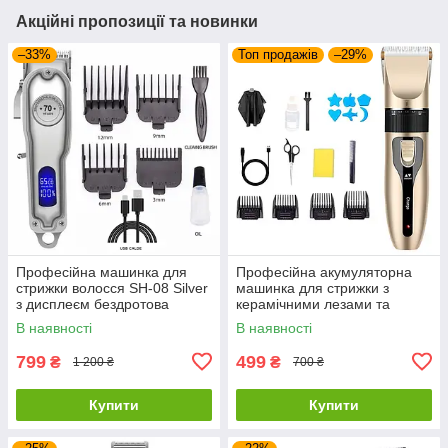
Акційні пропозиції та новинки
–33%
Топ продажів
–29%
Професійна машинка для
Професійна акумуляторна
стрижки волосся SH-08 Silver
машинка для стрижки з
з дисплеєм бездротова
керамічними лезами та
металева
набором аксесуарів
В наявності
В наявності
799
499
₴
₴
1 200 ₴
700 ₴
Купити
Купити