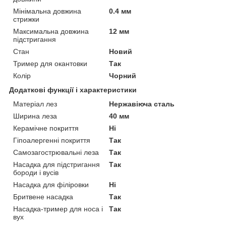
Мінімальна довжина
0.4 мм
стрижки
Максимальна довжина
12 мм
підстригання
Стан
Новий
Тример для окантовки
Так
Колір
Чорний
Додаткові функції і характеристики
Матеріал лез
Нержавіюча сталь
Ширина леза
40 мм
Керамічне покриття
Ні
Гіпоалергенні покриття
Так
Самозагострювальні леза
Так
Насадка для підстригання
Так
бороди і вусів
Насадка для філіровки
Ні
Бритвене насадка
Так
Насадка-тример для носа і
Так
вух