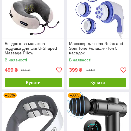
Бездротова масажна
Масажер для тіла Relax and
подушка для шиї U-Shaped
Spin Tone Релакс-н-Тон 5
Massage Pillow
насадок
В наявності
В наявності
499
399
₴
₴
800 ₴
600 ₴
Купити
Купити
–33%
–33%