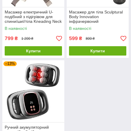
Масажер електричний U-
Масажер для тіла Sculptural
подібний з підігрівом для
Body Innovation
спини/шиї/тіла Kneading Neck
інфрачервоний
Massager
антицелюлітний 5 насадок
В наявності
В наявності
799
599
₴
₴
1 200 ₴
800 ₴
Купити
Купити
–13%
Ручний акумуляторний