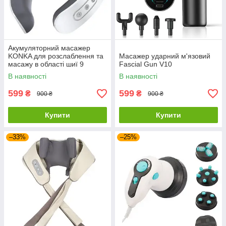
Акумуляторний масажер
KONKA для розслаблення та
Масажер ударний м'язовий
масажу в області шиї 9
Fascial Gun V10
режимів 8 насадок з
В наявності
В наявності
підігрівом
599
599
₴
₴
900 ₴
900 ₴
Купити
Купити
–33%
–25%