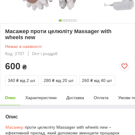
Масажер проти целюліту Massager with
wheels new
Немає в наявності
Код: 2707
Опт і роздріб
600
₴
340 ₴
від 2 шт.
280 ₴
від 20 шт.
260 ₴
від 40 шт.
Опис
Характеристики
Доставка
Оплата
Умови п
Опис
Масажер
проти целюліту Massager with wheels new –
ефективний прилад, який допоможе зменшити прошарок