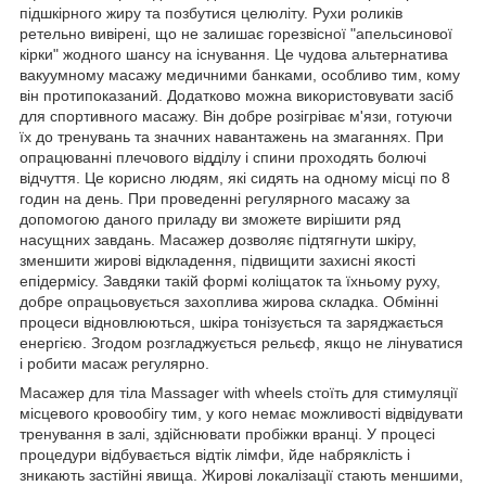
підшкірного жиру та позбутися целюліту. Рухи роликів
ретельно вивірені, що не залишає горезвісної "апельсинової
кірки" жодного шансу на існування. Це чудова альтернатива
вакуумному масажу медичними банками, особливо тим, кому
він протипоказаний. Додатково можна використовувати засіб
для спортивного масажу. Він добре розігріває м'язи, готуючи
їх до тренувань та значних навантажень на змаганнях. При
опрацюванні плечового відділу і спини проходять болючі
відчуття. Це корисно людям, які сидять на одному місці по 8
годин на день. При проведенні регулярного масажу за
допомогою даного приладу ви зможете вирішити ряд
насущних завдань. Масажер дозволяє підтягнути шкіру,
зменшити жирові відкладення, підвищити захисні якості
епідермісу. Завдяки такій формі коліщаток та їхньому руху,
добре опрацьовується захоплива жирова складка. Обмінні
процеси відновлюються, шкіра тонізується та заряджається
енергією. Згодом розгладжується рельєф, якщо не лінуватися
і робити масаж регулярно.
Масажер для тіла Massager with wheels стоїть для стимуляції
місцевого кровообігу тим, у кого немає можливості відвідувати
тренування в залі, здійснювати пробіжки вранці. У процесі
процедури відбувається відтік лімфи, йде набряклість і
зникають застійні явища. Жирові локалізації стають меншими,