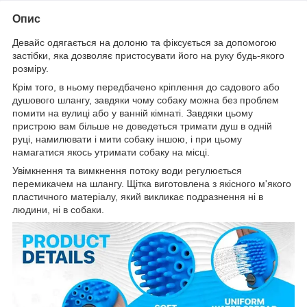
Опис
Девайс одягається на долоню та фіксується за допомогою
застібки, яка дозволяє пристосувати його на руку будь-якого
розміру.
Крім того, в ньому передбачено кріплення до садового або
душового шлангу, завдяки чому собаку можна без проблем
помити на вулиці або у ванній кімнаті. Завдяки цьому
пристрою вам більше не доведеться тримати душ в одній
руці, намилювати і мити собаку іншою, і при цьому
намагатися якось утримати собаку на місці.
Увімкнення та вимкнення потоку води регулюється
перемикачем на шлангу. Щітка виготовлена з якісного м'якого
пластичного матеріалу, який викликає подразнення ні в
людини, ні в собаки.