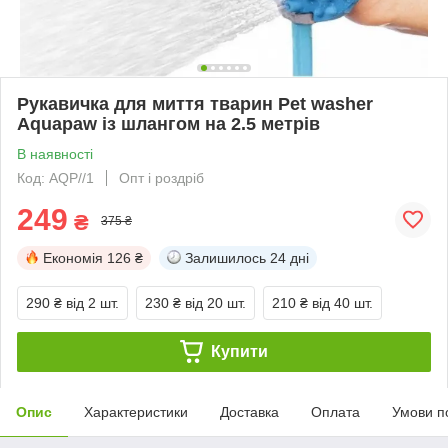
Рукавичка для миття тварин Pet washer
Aquapaw із шлангом на 2.5 метрів
В наявності
Код: AQP//1
Опт і роздріб
249
₴
375 ₴
Економія
126 ₴
Залишилось
24 дні
290 ₴
від 2 шт.
230 ₴
від 20 шт.
210 ₴
від 40 шт.
Купити
Опис
Характеристики
Доставка
Оплата
Умови п