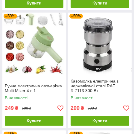
Купити
Купити
–50%
–50%
Кавомолка електрична з
Ручна електрична овочерізка
нержавіючої сталі RAF
Multi Mixer 4 в 1
R.7113 300 Вт
В наявності
В наявності
249
299
₴
₴
500 ₴
600 ₴
Купити
Купити
–43%
–43%