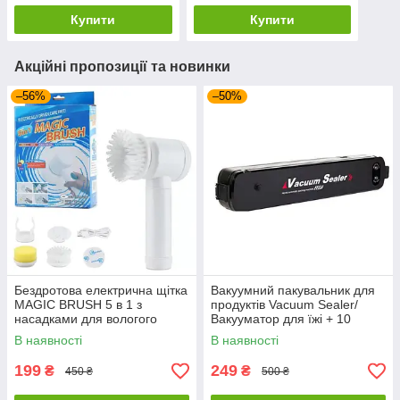
Купити
Купити
Акційні пропозиції та новинки
–56%
–50%
Бездротова електрична щітка
Вакуумний пакувальник для
MAGIC BRUSH 5 в 1 з
продуктів Vacuum Sealer/
насадками для вологого
Вакууматор для їжі + 10
прибирання
пакетів
В наявності
В наявності
199
249
₴
₴
450 ₴
500 ₴