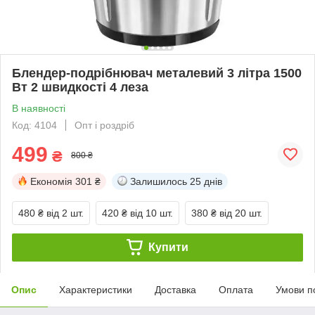
Блендер-подрібнювач металевий 3 літра 1500
Вт 2 швидкості 4 леза
В наявності
Код: 4104
Опт і роздріб
499
₴
800 ₴
Економія
301 ₴
Залишилось
25 днів
480 ₴
від 2 шт.
420 ₴
від 10 шт.
380 ₴
від 20 шт.
Купити
Опис
Характеристики
Доставка
Оплата
Умови п