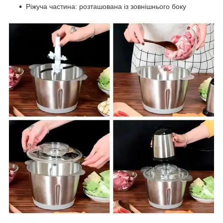
Ріжуча частина: розташована із зовнішнього боку