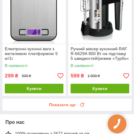
Електронні кухонні ваги з
Ручний міксер кухонний RAF
металевою платформою 5
R-6629А 800 Вт на підставці
кг/1г
5 швидкостей/режим «Турбо»
В наявності
В наявності
299
599
₴
₴
500 ₴
1 000 ₴
Купити
Купити
Показати ще
Про нас
100% позитивних з 2672 відгуків за рік