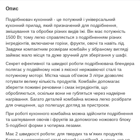
Опис
Подрібнювач кухонний - це потужний і універсальний
кухонний прилад, який призначений для подрібнення,
змішування та обробки різних видів їжі. Він має потужність
1500 Вт, тому легко справляється з подрібненням різних
інгредієнтів, включаючи горіхи, фрукти, овочі та навіть лід.
Завдяки компактним розмірам комбайн у зібраному вигляді
займає мало місця та дуже зручний для зберігання у шафі.
Секрет ефективної та швидкої роботи подрібнювача блендера
полягає у подвійному ножі з якісної нержавіючої сталі та
потужному моторі. Містка чаша об'ємом 3 літри дозволяє
готувати велику кількість продуктів. Комбайн допомагає
зберегти поживні речовини і смак інгредієнтів, що
обробляються, оскільки вони не губляться через надмірне
нагрівання. Багато деталей комбайна можна легко розібрати
для очищення, що полегшує догляд за пристроєм.
При роботі кухонного комбайна можна здійснити подрібнення
та шаткування овочів і фруктів за допомогою ножового блоку
S-подібної форми з чотирма лезами.
Має 2 швидкості роботи: для твердих та м'яких продуктів.
Корпус з нержавіючої сталі міцний і надійний, а чаша, що не