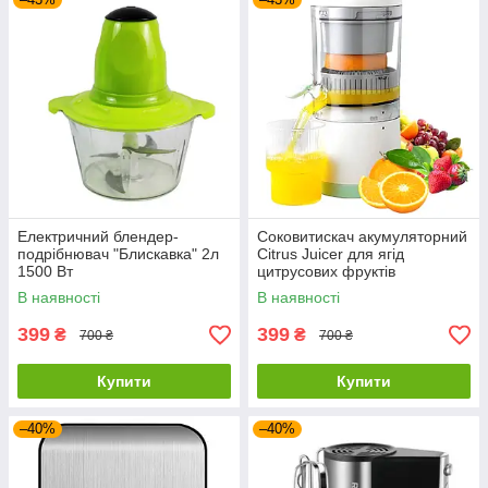
Електричний блендер-
Соковитискач акумуляторний
подрібнювач "Блискавка" 2л
Citrus Juicer для ягід
1500 Вт
цитрусових фруктів
В наявності
В наявності
399
399
₴
₴
700 ₴
700 ₴
Купити
Купити
–40%
–40%