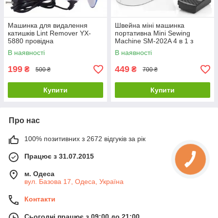
Машинка для видалення
Швейна міні машинка
катишків Lint Remover YX-
портативна Mini Sewing
5880 провідна
Machine SM-202A 4 в 1 з
педаллю та адаптером
В наявності
В наявності
живлення
199
449
₴
₴
500 ₴
700 ₴
Купити
Купити
Про нас
100% позитивних з 2672 відгуків за рік
Працює з 31.07.2015
м. Одеса
вул. Базова 17, Одеса, Україна
Контакти
Сьогодні працює з 09:00 до 21:00