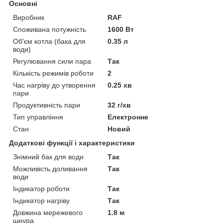
Основні
Виробник
RAF
Споживана потужність
1600 Вт
Об'єм котла (бака для
0.35 л
води)
Регулювання сили пара
Так
Кількість режимів роботи
2
Час нагріву до утворення
0.25 хв
пари
Продуктивність пари
32 г/хв
Тип управління
Електронне
Стан
Новий
Додаткові функції і характеристики
Знімний бак для води
Так
Можливість доливання
Так
води
Індикатор роботи
Так
Індикатор нагріву
Так
Довжина мережевого
1.8 м
шнура