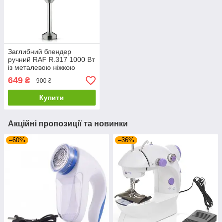
Заглибний блендер
ручний RAF R.317 1000 Вт
із металевою ніжкою
649
₴
900 ₴
Купити
Акційні пропозиції та новинки
–60%
–36%