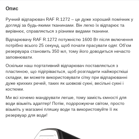
Опис
Ручний відпарювач RAF R.1272 – це дуже хороший помічник у
догляді за будь-якими тканинами. Він легко їх відпарює та
вирівнює, справляється з різними видами тканини.
Відпарювачу RAF R.1272 потужністю 1600 Вт після включення
потрібно всього 25 секунд, щоб почати прасувати одяг. Об'єм
резервуара становить 350 мл, тому його доводиться нечасто
заповнювати.
Оскільки наш портативний відпарювач поставляється з
пластиною, що підігрівається, щоб розгладити найжорсткіші
складки, ви можете використовувати сітку при відпарюванні
дуже крихких речей, таких як шовкові сукні, весільні сукні і
костюми.
Ми всі хочемо мандрувати легше, тому замість ємності для
води візьміть адаптер! Потім, подорожуючи світом, просто
візьміть у магазині пляшку води та використовуйте її як
резервуар для води!