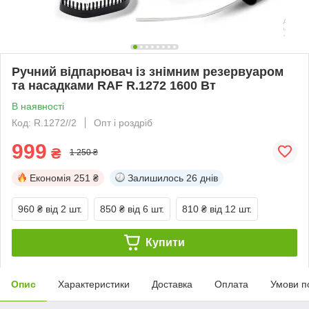
Ручний відпарювач із знімним резервуаром
та насадками RAF R.1272 1600 Вт
В наявності
Код: R.1272//2
Опт і роздріб
999
₴
1 250 ₴
Економія
251 ₴
Залишилось
26 днів
960 ₴
від 2 шт.
850 ₴
від 6 шт.
810 ₴
від 12 шт.
Купити
Опис
Характеристики
Доставка
Оплата
Умови п