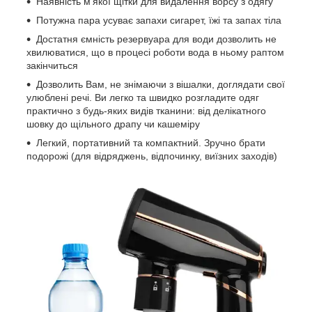
Наявність м'якої щітки для видалення ворсу з одягу
Потужна пара усуває запахи сигарет, їжі та запах тіла
Достатня ємність резервуара для води дозволить не
хвилюватися, що в процесі роботи вода в ньому раптом
закінчиться
Дозволить Вам, не знімаючи з вішалки, доглядати свої
улюблені речі. Ви легко та швидко розгладите одяг
практично з будь-яких видів тканини: від делікатного
шовку до щільного драпу чи кашеміру
Легкий, портативний та компактний. Зручно брати
подорожі (для відряджень, відпочинку, виїзних заходів)