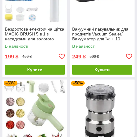
Бездротова електрична щітка
Вакуумний пакувальник для
MAGIC BRUSH 5 в 1 з
продуктів Vacuum Sealer/
насадками для вологого
Вакууматор для їжі + 10
прибирання
пакетів
В наявності
В наявності
199
249
₴
₴
450 ₴
500 ₴
Купити
Купити
–50%
–50%