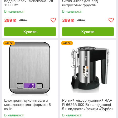
подрібнювач "Блискавка" 2л
Citrus Juicer для ягід
1500 Вт
цитрусових фруктів
В наявності
В наявності
399
399
₴
₴
700 ₴
700 ₴
Купити
Купити
–40%
–40%
Електронні кухонні ваги з
Ручний міксер кухонний RAF
металевою платформою 5
R-6629А 800 Вт на підставці
кг/1г
5 швидкостей/режим «Турбо»
В наявності
В наявності