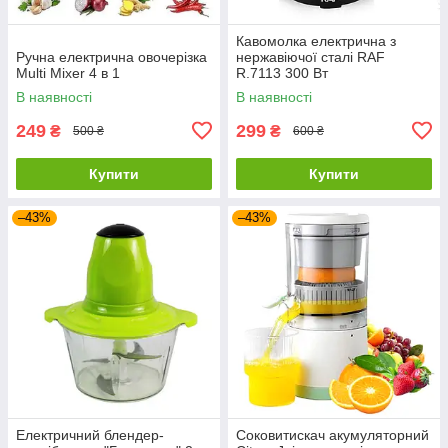
Кавомолка електрична з
Ручна електрична овочерізка
нержавіючої сталі RAF
Multi Mixer 4 в 1
R.7113 300 Вт
В наявності
В наявності
249
299
₴
₴
500 ₴
600 ₴
Купити
Купити
–43%
–43%
Електричний блендер-
Соковитискач акумуляторний