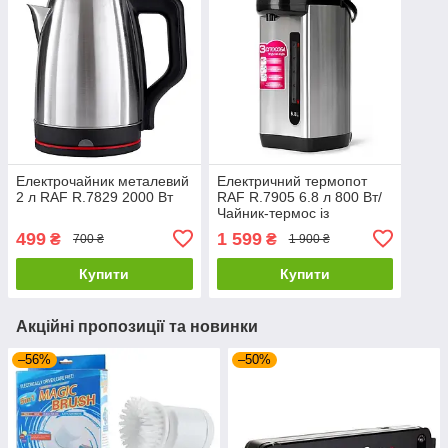
Електрочайник металевий
Електричний термопот
2 л RAF R.7829 2000 Вт
RAF R.7905 6.8 л 800 Вт/
Чайник-термос із
теплоізоляцією
499
1 599
₴
₴
700 ₴
1 900 ₴
Купити
Купити
Акційні пропозиції та новинки
–56%
–50%