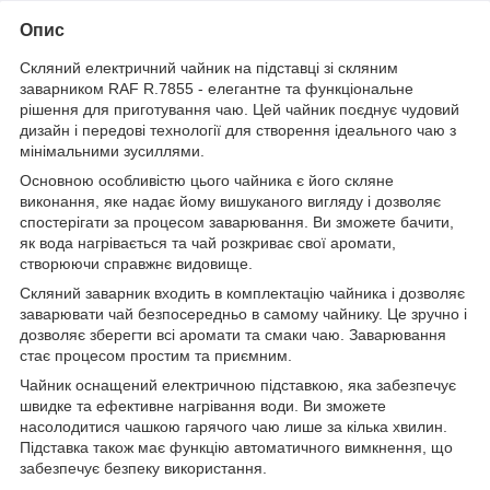
Опис
Скляний електричний чайник на підставці зі скляним
заварником RAF R.7855 - елегантне та функціональне
рішення для приготування чаю. Цей чайник поєднує чудовий
дизайн і передові технології для створення ідеального чаю з
мінімальними зусиллями.
Основною особливістю цього чайника є його скляне
виконання, яке надає йому вишуканого вигляду і дозволяє
спостерігати за процесом заварювання. Ви зможете бачити,
як вода нагрівається та чай розкриває свої аромати,
створюючи справжнє видовище.
Скляний заварник входить в комплектацію чайника і дозволяє
заварювати чай безпосередньо в самому чайнику. Це зручно і
дозволяє зберегти всі аромати та смаки чаю. Заварювання
стає процесом простим та приємним.
Чайник оснащений електричною підставкою, яка забезпечує
швидке та ефективне нагрівання води. Ви зможете
насолодитися чашкою гарячого чаю лише за кілька хвилин.
Підставка також має функцію автоматичного вимкнення, що
забезпечує безпеку використання.