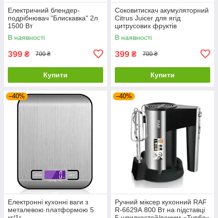
Електричний блендер-
Соковитискач акумуляторний
подрібнювач "Блискавка" 2л
Citrus Juicer для ягід
1500 Вт
цитрусових фруктів
В наявності
В наявності
399
399
₴
₴
700 ₴
700 ₴
Купити
Купити
–40%
–40%
Електронні кухонні ваги з
Ручний міксер кухонний RAF
металевою платформою 5
R-6629А 800 Вт на підставці
кг/1г
5 швидкостей/режим «Турбо»