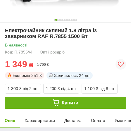
Електрочайник скляний 1.8 літра із
заварником RAF R.7855 1500 Вт
В наявності
Код: R.7855//4
Опт і роздріб
1 349
₴
1 700 ₴
Економія
351 ₴
Залишилось
24 дні
1 300 ₴
від 2 шт.
1 200 ₴
від 4 шт.
1 100 ₴
від 8 шт.
Купити
Опис
Характеристики
Доставка
Оплата
Умови п