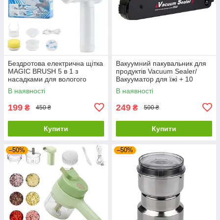
Бездротова електрична щітка
Вакуумний пакувальник для
MAGIC BRUSH 5 в 1 з
продуктів Vacuum Sealer/
насадками для вологого
Вакууматор для їжі + 10
прибирання
пакетів
В наявності
В наявності
199
249
₴
₴
450 ₴
500 ₴
Купити
Купити
–50%
–50%