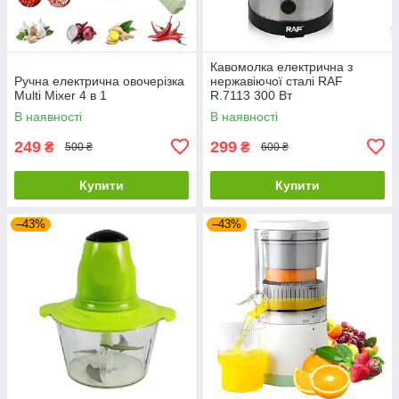
Кавомолка електрична з
Ручна електрична овочерізка
нержавіючої сталі RAF
Multi Mixer 4 в 1
R.7113 300 Вт
В наявності
В наявності
249
299
₴
₴
500 ₴
600 ₴
Купити
Купити
–43%
–43%