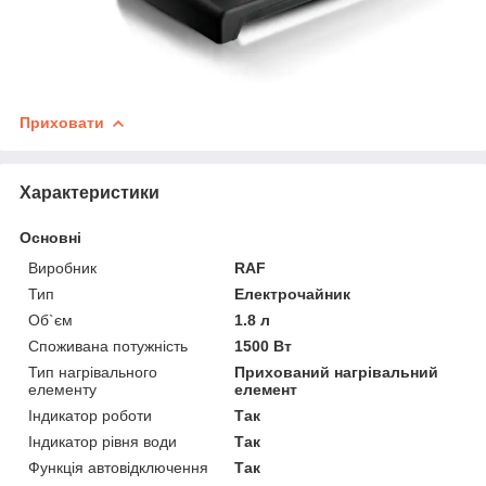
Приховати
Характеристики
Основні
Виробник
RAF
Тип
Електрочайник
Об`єм
1.8 л
Споживана потужність
1500 Вт
Тип нагрівального
Прихований нагрівальний
елементу
елемент
Індикатор роботи
Так
Індикатор рівня води
Так
Функція автовідключення
Так