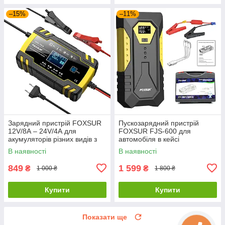
–15%
–11%
Зарядний пристрій FOXSUR
Пускозарядний пристрій
12V/8А – 24V/4А для
FOXSUR FJS-600 для
акумуляторів різних видів з
автомобіля в кейсі
LCD дисплеєм
В наявності
В наявності
849
1 599
₴
₴
1 000 ₴
1 800 ₴
Купити
Купити
Показати ще