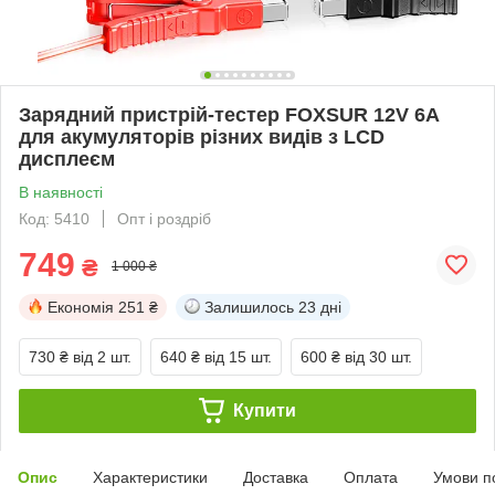
Зарядний пристрій-тестер FOXSUR 12V 6A
для акумуляторів різних видів з LCD
дисплеєм
В наявності
Код: 5410
Опт і роздріб
749
₴
1 000 ₴
Економія
251 ₴
Залишилось
23 дні
730 ₴
від 2 шт.
640 ₴
від 15 шт.
600 ₴
від 30 шт.
Купити
Опис
Характеристики
Доставка
Оплата
Умови п