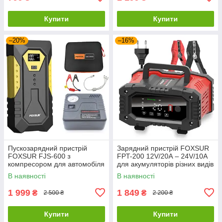
Купити
Купити
–20%
–16%
Пускозарядний пристрій
Зарядний пристрій FOXSUR
FOXSUR FJS-600 з
FPT-200 12V/20А – 24V/10А
компресором для автомобіля
для акумуляторів різних видів
в кейсі
із LCD дисплеєм
В наявності
В наявності
1 999
1 849
₴
₴
2 500 ₴
2 200 ₴
Купити
Купити