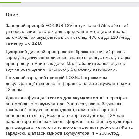
Опис
Зарядний пристрій FOXSUR 12V потужністю 6 Ah мобільний
універсальний пристрій для заряджання мотоциклетних та
автомобільних акумуляторів ємністю від 4 А/год до 120 А/год
та напругою 12 В.
Цифровий дисплей пристрою відображає поточний рівень
заряду, підсвічування дисплея значно спрощує експлуатацію
пристрою у темний час доби. Малі габарити забезпечують
зручне розміщення пристрою у багажнику автомобіля.
Потужний зарядний пристрій FOXSUR з режимом
десульфатації (відновлення) працює тільки з акумуляторами
12 вольт.
Додаткова функція
"тестер для акумуляторів"
: перевірка
автомобільного акумулятора. Застосовуючи найсучасніші
технології тестування провідності, захист від зворотної
полярності і т.д., від Foxsur є тестер акумуляторів 12V для
надання критично важливої ​​інформації про стан акумулятора,
для швидкого, легкого та точного виявлення проблем з АКБ та
зарядкою. Діапазон ємності акумулятора: 4 – 200 А/год.