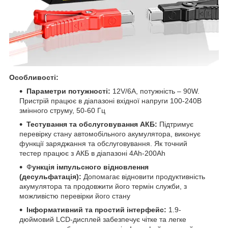
Особливості:
Параметри потужності:
12V/6A, потужність – 90W.
Пристрій працює в діапазоні вхідної напруги 100-240В
змінного струму, 50-60 Гц
Тестування та обслуговування АКБ:
Підтримує
перевірку стану автомобільного акумулятора, виконує
функції заряджання та обслуговування. Як точний
тестер працює з АКБ в діапазоні 4Ah-200Ah
Ф
ункція імпульсного відновлення
(десульфатація):
Допомагає відновити продуктивність
акумулятора та продовжити його термін служби, з
можливістю перевірки його стану
Інформативний та простий інтерфейс:
1.9-
дюймовий LCD-дисплей забезпечує чітке та легке