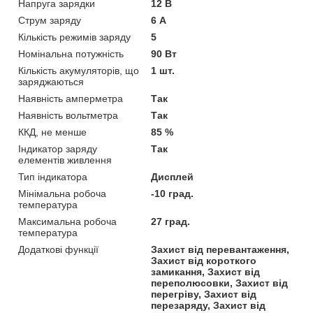
Напруга зарядки
12 В
Струм заряду
6 А
Кількість режимів заряду
5
Номінальна потужність
90 Вт
Кількість акумуляторів, що
1 шт.
заряджаються
Наявність амперметра
Так
Наявність вольтметра
Так
ККД, не менше
85 %
Індикатор заряду
Так
елементів живлення
Тип індикатора
Дисплей
Мінімальна робоча
-10 град.
температура
Максимальна робоча
27 град.
температура
Додаткові функції
Захист від перевантаження,
Захист від короткого
замикання, Захист від
переполюсовки, Захист від
перегріву, Захист від
перезаряду, Захист від