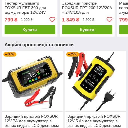
Тестер мультіметр
Зарядний пристрій
Маши
FOXSUR FBT-300 для
FOXSUR FPT-200 12V/20А
воло
акумуляторів 12V/24V
– 24V/10А для
акум
акумуляторів різних видів
дис
799
1 849
799
₴
₴
1 000 ₴
2 200 ₴
із LCD дисплеєм
Купити
Купити
Акційні пропозиції та новинки
–30%
–25%
Зарядний пристрій FOXSUR
Зарядний пристрій FOXSUR
12V 7А для акумуляторів
12V 5 Ah для акумуляторів
різних видів із LCD дисплеєм
різних видів з LCD дисплеєм