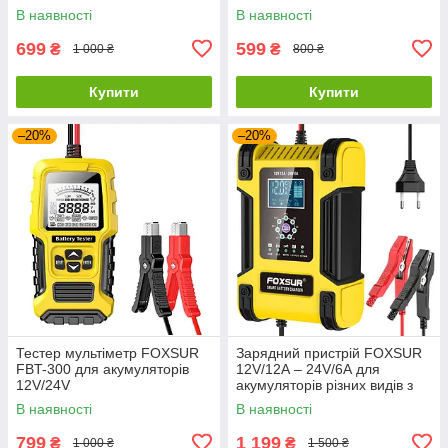
В наявності
В наявності
699
599
₴
₴
1 000 ₴
800 ₴
Купити
Купити
–20%
–20%
Тестер мультіметр FOXSUR
Зарядний пристрій FOXSUR
FBT-300 для акумуляторів
12V/12А – 24V/6А для
12V/24V
акумуляторів різних видів з
LCD дисплеєм
В наявності
В наявності
799
1 199
₴
₴
1 000 ₴
1 500 ₴