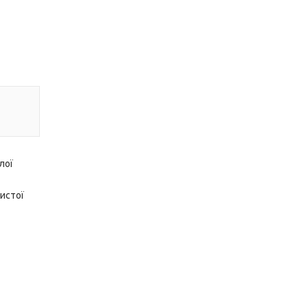
лої
истої