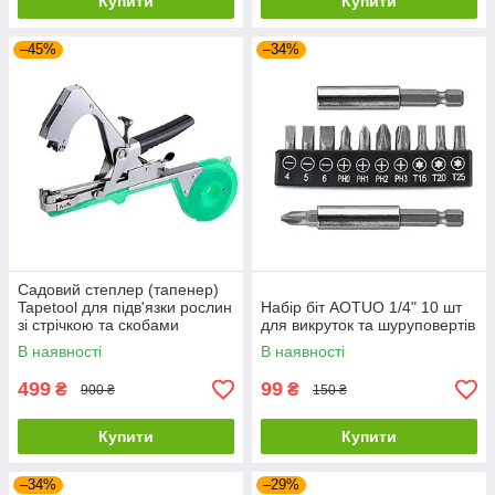
Купити
Купити
–45%
–34%
Садовий степлер (тапенер)
Tapetool для підв'язки рослин
Набір біт AOTUO 1/4" 10 шт
зі стрічкою та скобами
для викруток та шуруповертів
В наявності
В наявності
499
99
₴
₴
900 ₴
150 ₴
Купити
Купити
–34%
–29%