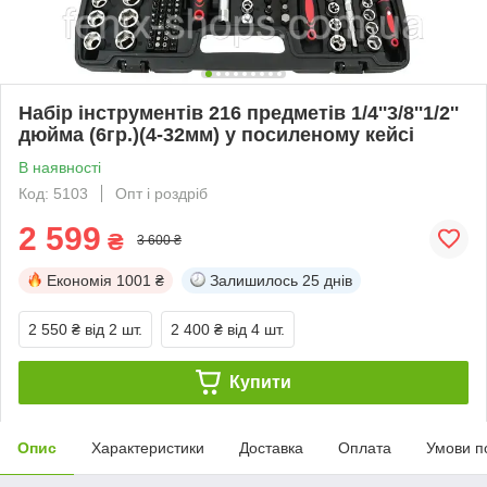
Набір інструментів 216 предметів 1/4''3/8''1/2''
дюйма (6гр.)(4-32мм) у посиленому кейсі
В наявності
Код: 5103
Опт і роздріб
2 599
₴
3 600 ₴
Економія
1001 ₴
Залишилось
25 днів
2 550 ₴
від 2 шт.
2 400 ₴
від 4 шт.
Купити
Опис
Характеристики
Доставка
Оплата
Умови п