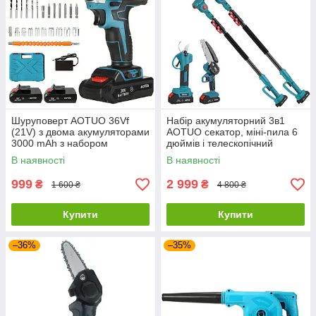
Шуруповерт AOTUO 36Vf
Набір акумуляторний 3в1
(21V) з двома акумуляторами
AOTUO секатор, міні-пила 6
3000 mAh з набором
дюймів і телескопічний
інструментів у кейсі
подовжувач 2 метри
В наявності
В наявності
(висоторізи)
999
2 999
₴
₴
1 600 ₴
4 800 ₴
Купити
Купити
–36%
–35%