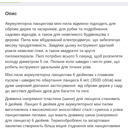
Опис
Акумуляторна ланцюгова міні-пила відмінно підходить для
обрізки дерев та чагарників, для рубки та подрібнення
садових відходів, а також для невеликого будівництва з
дерева. Пила має вбудований електродвигун, що забезпечує
високу продуктивність. Завдяки цьому інструмент здатний
різати невеликі гілки, а також квадратні та круглі
пиломатеріали. Пилі потрібно всього 5 секунд, щоб розпиляти
колоду діаметром 5 см. Пильне коло швидко і чисто ріже, що
робить інструмент ідеальним для точних різів.
Міні пила акумуляторна ланцюгова 6 дюймова з плавним
пуском і швидкістю обертання ланцюга 6 м/с (3500 об/хв) має
дуже широкий діапазон застосування: від обрізки дерев у саду
до заготівлі дрібних дров для багаття та печі.
Довжина напрямної пластини (шини) для ланцюга становить
6 дюймів. Ланцюг 6 дюймів для акумуляторної міні пилки
виготовлена з високоякісної зносостійкої сталі і сумісна з усіма
ланцюговими пилами, що мають довжину шини (напрямної
для ланцюга) 6 дюймів. Термооброблені та загартовані
заклепки створюють більш міцне з'єднання між ланцюговими