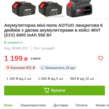
Акумуляторна міні-пила AOTUO ланцюгова 6
дюймів з двома акумуляторами в кейсі 48Vf
(21V) 4000 mAh 550 Вт
В наявності
Код: RD48-2//2
Опт і роздріб
1 199
₴
1 800 ₴
Економія
601 ₴
Залишилось
24 дні
1 180 ₴
від 2 шт.
1 060 ₴
від 5 шт.
980 ₴
від 10 шт.
Купити
Опис
Характеристики
Доставка
Оплата
Умови п