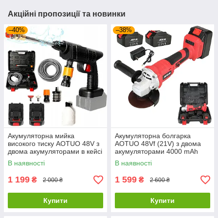
Акційні пропозиції та новинки
–40%
–38%
Акумуляторна мийка
Акумуляторна болгарка
високого тиску AOTUO 48V з
AOTUO 48Vf (21V) з двома
двома акумуляторами в кейсі
акумуляторами 4000 mAh
1000 W 4000 mAh
В наявності
В наявності
1 199
1 599
₴
₴
2 000 ₴
2 600 ₴
Купити
Купити