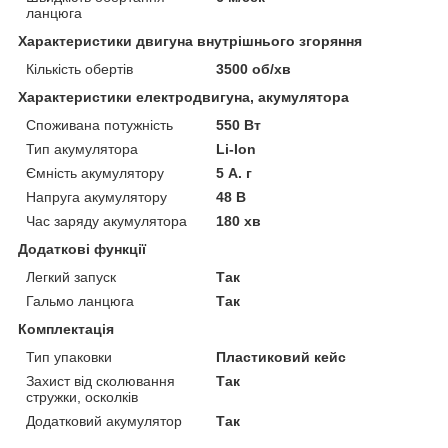
ланцюга
Характеристики двигуна внутрішнього згоряння
Кількість обертів
3500 об/хв
Характеристики електродвигуна, акумулятора
Споживана потужність
550 Вт
Тип акумулятора
Li-Ion
Ємність акумулятору
5 А. г
Напруга акумулятору
48 В
Час заряду акумулятора
180 хв
Додаткові функції
Легкий запуск
Так
Гальмо ланцюга
Так
Комплектація
Тип упаковки
Пластиковий кейс
Захист від сколювання
Так
стружки, осколків
Додатковий акумулятор
Так