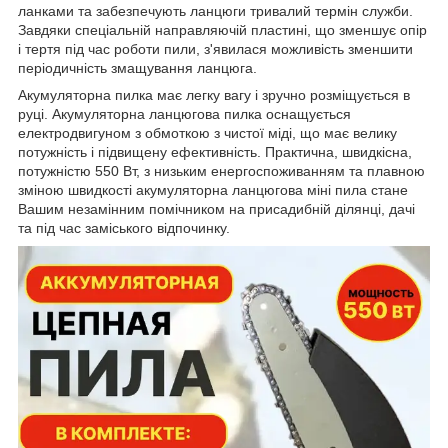
ланками та забезпечують ланцюги тривалий термін служби.
Завдяки спеціальній направляючій пластині, що зменшує опір
і тертя під час роботи пили, з'явилася можливість зменшити
періодичність змащування ланцюга.
Акумуляторна пилка має легку вагу і зручно розміщується в
руці. Акумуляторна ланцюгова пилка оснащується
електродвигуном з обмоткою з чистої міді, що має велику
потужність і підвищену ефективність. Практична, швидкісна,
потужністю 550 Вт, з низьким енергоспоживанням та плавною
зміною швидкості акумуляторна ланцюгова міні пила стане
Вашим незамінним помічником на присадибній ділянці, дачі
та під час заміського відпочинку.