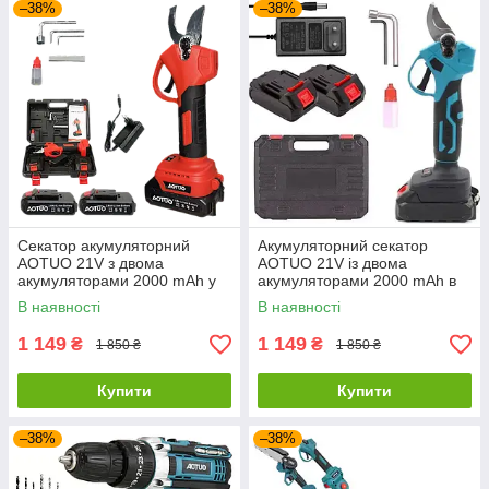
–38%
–38%
Секатор акумуляторний
Акумуляторний секатор
AOTUO 21V з двома
AOTUO 21V із двома
акумуляторами 2000 mAh у
акумуляторами 2000 mAh в
кейсі
кейсі
В наявності
В наявності
1 149
1 149
₴
₴
1 850 ₴
1 850 ₴
Купити
Купити
–38%
–38%