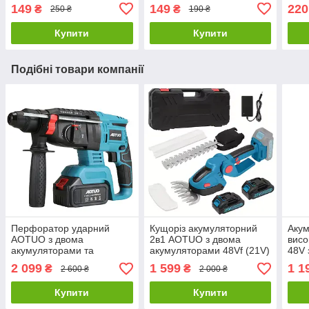
149
149
220
₴
₴
250 ₴
190 ₴
Купити
Купити
Подібні товари компанії
Перфоратор ударний
Кущоріз акумуляторний
Акум
AOTUO з двома
2в1 AOTUO з двома
висо
акумуляторами та
акумуляторами 48Vf (21V)
48V 
насадками в кейсі 48V
4000 mAh
акум
2 099
1 599
1 1
₴
₴
2 600 ₴
2 000 ₴
4000 mAh
100
Купити
Купити