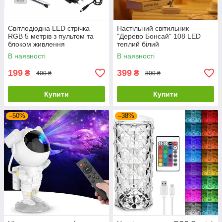
Світлодіодна LED стрічка
Настільний світильник
RGB 5 метрів з пультом та
"Дерево Бонсай" 108 LED
блоком живлення
теплий білий
В наявності
В наявності
199
399
₴
₴
400 ₴
800 ₴
Купити
Купити
–50%
–38%