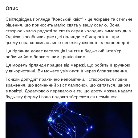
Опис
Світлодіодна гірлянда "Конський хвіст" - це яскраве та стильне
рішення, що приносить магію свята у вашу оселю. Вона
створює хвилю радості та свята серед холодних зимових днів.
Однією з особливих рис цієї гірлянди є її яскравість, при
цьому вона споживає лише невелику кількість електроенергії.
Ця гірлянда додає веселощів і життя в будь-який інтер'єр,
роблячи його барвистішим і радіснішим.
Ця модель гірлянди працює від мережі, що робить її зручною
у використанні. Ви можете увімкнути її через блок живлення.
Тонкий дріт-дріт практично непомітний, і створюється повне
враження, що вогненний хвіст лампочок, що світяться, ширяє
в повітрі. Додатковою перевагою є те, що дроту можна надати
будь-яку форму і вона надовго збережеться незмінною.