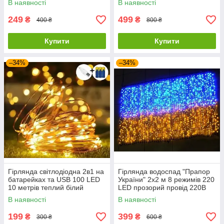
В наявності
В наявності
249
499
₴
₴
400 ₴
800 ₴
Купити
Купити
–34%
–34%
Гірлянда світлодіодна 2в1 на
Гірлянда водоспад "Прапор
батарейках та USB 100 LED
України" 2х2 м 8 режимів 220
10 метрів теплий білий
LED прозорий провід 220В
жовто-синій з пультом
В наявності
В наявності
199
399
₴
₴
300 ₴
600 ₴