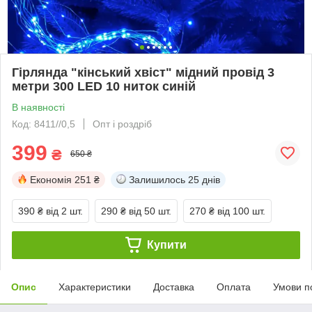
Гірлянда "кінський хвіст" мідний провід 3
метри 300 LED 10 ниток синій
В наявності
Код: 8411//0,5
Опт і роздріб
399
₴
650 ₴
Економія
251 ₴
Залишилось
25 днів
390 ₴
від 2 шт.
290 ₴
від 50 шт.
270 ₴
від 100 шт.
Купити
Опис
Характеристики
Доставка
Оплата
Умови п