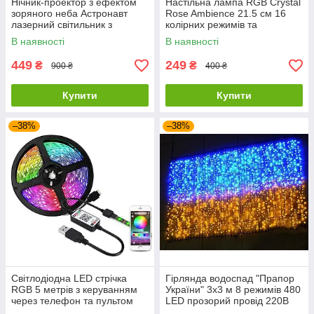
Нічник-проектор з ефектом
Настільна лампа RGB Crystal
зоряного неба Астронавт
Rose Ambience 21.5 см 16
лазерний світильник з
колірних режимів та
пультом та таймером
вбудованим акумулятором
В наявності
В наявності
449
249
₴
₴
900 ₴
400 ₴
Купити
Купити
–38%
–38%
Світлодіодна LED стрічка
Гірлянда водоспад "Прапор
RGB 5 метрів з керуванням
України" 3х3 м 8 режимів 480
через телефон та пультом
LED прозорий провід 220В
жовто-синій з пультом