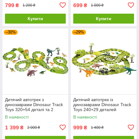
799
699
₴
₴
1 200 ₴
1 000 ₴
Купити
Купити
–30%
–29%
Дитячий автотрек з
Дитячий автотрек із
динозаврами Dinosaur Track
динозаврами Dinosaur Track
Toys 320+54 деталі та 2
Toys 240+29 деталей
машинками
В наявності
В наявності
1 399
999
₴
₴
2 000 ₴
1 400 ₴