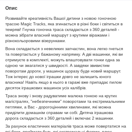
Опис
Розвивайте креативність Вашої дитини з новою гоночною
трасою Magic Tracks, яка згинається в різні боки і світиться в
темряві! Гнучка гоночна траса складається з 360 деталей -
можна зібрати власний маршрут з крутими віражами і
різнокольоровими візерунками.
Вона складається з невеликих запчастин, вона легко гнеться
та повертається у бажаному напрямку. А дві машинки, які ви
отримуєте в комплекті, можуть влаштовувати гонки одна за
одною чи змагатися у швидкості. А завдяки звивистим
поворотам дороги, у машинок щоразу буде новий маршрут.
Тож інтерес до нової іграшки довго не залишить юного
власника! Навіть якщо в нього в гаражі вже припадає пилом
десяток іграшкових машинок усіх калібрів.
Траса знову і знову радуватиме малюка гонкою на крутих
магістралях, "небезпечними" поворотами та екстремальними
петлями, а Вас - дорогоцінними хвилинами, які можна
приділити домашнім справам чи собі. Дитяча іграшкова
дорога складається з 360 деталей і включає 2 машинки.
За рахунок еластичних матеріалів траса може повертатися на
всі боки, приймати будь-які екстремальні форми, плюс