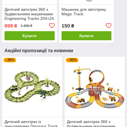
Дитячий автотрек 360 з
Машинка для автотреку
будівельними машинками
Magic Track
Engineering Tracks 204+24
деталі
899
150
₴
₴
1 400 ₴
Купити
Купити
Акційні пропозиції та новинки
–38%
–36%
Дитячий автотрек із
Дитячий автотрек 360 з
динозаврами Dinosaur Track
будівельними машинками