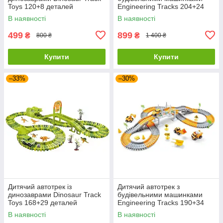
Toys 120+8 деталей
Engineering Tracks 204+24
деталі
В наявності
В наявності
499
899
₴
₴
800 ₴
1 400 ₴
Купити
Купити
–33%
–30%
Дитячий автотрек із
Дитячий автотрек з
динозаврами Dinosaur Track
будівельними машинками
Toys 168+29 деталей
Engineering Tracks 190+34
деталей
В наявності
В наявності