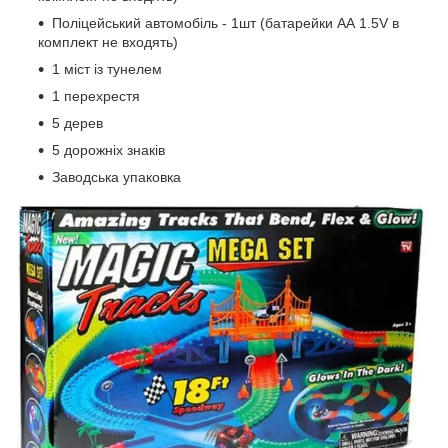
Поліцейський автомобіль - 1шт (батарейки АА 1.5V в
комплект не входять)
1 міст із тунелем
1 перехрестя
5 дерев
5 дорожніх знаків
Заводська упаковка