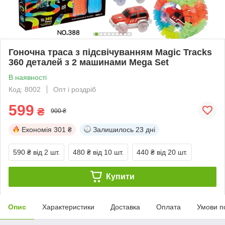
Гоночна траса з підсвічуванням Magic Tracks
360 деталей з 2 машинами Mega Set
В наявності
Код: 8002
Опт і роздріб
599
₴
900 ₴
Економія
301 ₴
Залишилось
23 дні
590 ₴
від 2 шт.
480 ₴
від 10 шт.
440 ₴
від 20 шт.
Купити
Опис
Характеристики
Доставка
Оплата
Умови п