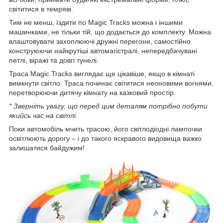
світитися в темряві.
Тим не менш, їздити по Magic Tracks можна і іншими
машинками, не тільки тій, що додається до комплекту. Можна
влаштовувати захоплюючі дружні перегони, самостійно
конструюючи найкрутіші автомагістралі, непередбачувані
петлі, віражі та довгі тунелі.
Траса Magic Tracks виглядає ще цікавіше, якщо в кімнаті
вимкнути світло. Траса починає світитися неоновими вогнями,
перетворюючи дитячу кімнату на казковий простір.
* Зверніть увагу, що перед цим деталям потрібно побути
якийсь час на світлі.
Поки автомобіль мчить трасою, його світлодіодні лампочки
освітлюють дорогу – і до такого яскравого видовища важко
залишатися байдужим!