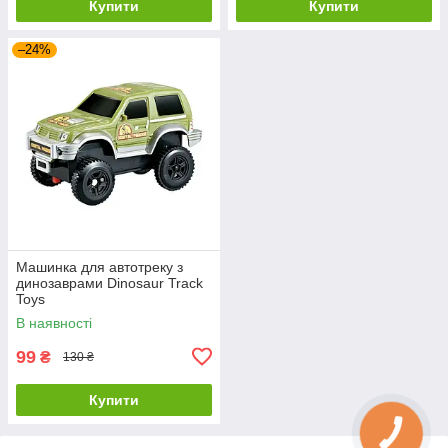
Купити
Купити
–24%
Машинка для автотреку з
динозаврами Dinosaur Track
Toys
В наявності
99
₴
130 ₴
Купити