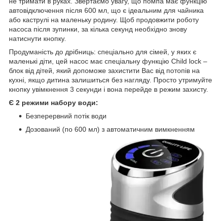
не тримати в руках. Звертаємо увагу, що помпа має функцію
автовідключення після 600 мл, що є ідеальним для чайника
або каструлі на маленьку родину. Щоб продовжити роботу
насоса після зупинки, за кілька секунд необхідно знову
натиснути кнопку.
Продуманість до дрібниць: спеціально для сімей, у яких є
маленькі діти, цей насос має спеціальну функцію Child lock –
блок від дітей, який допоможе захистити Вас від потопів на
кухні, якщо дитина залишиться без нагляду. Просто утримуйте
кнопку увімкнення 3 секунди і вона перейде в режим захисту.
Є 2 режими набору води:
Безперервний потік води
Дозований (по 600 мл) з автоматичним вимкненням