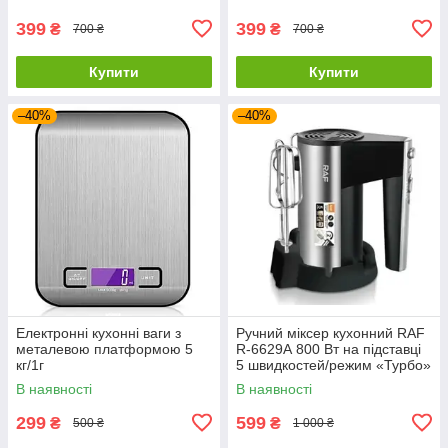
399
399
₴
₴
700 ₴
700 ₴
Купити
Купити
–40%
–40%
Електронні кухонні ваги з
Ручний міксер кухонний RAF
металевою платформою 5
R-6629А 800 Вт на підставці
кг/1г
5 швидкостей/режим «Турбо»
В наявності
В наявності
299
599
₴
₴
500 ₴
1 000 ₴