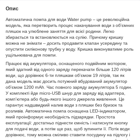
Опис
Автоматична помпа для води Water pump – це революційна
модель, яка перетворить процес накачування води з об'ємних
пляшок на улюблене заняття для всієї родини. Легко
збирається та встановлюється на сулію. Причому кришку
можна не знімати – досить продавити клапан усередину та
опустити силіконову трубку у воду. Кришка виконуватиме роль
ущільнювача для помпи.
Працює від акумулятора, оснащеного подвійним мотором,
який здатний від одного заряду перекачати більше 120 літрів
води, що дорівнює 6-ти пляшкам об'ємом 19 літрів, так як
дана модель має досить потужний вбудований акумулятор
об'ємом 1200 mAh. Час повного заряду акумулятора 5 годин.
У комплекті йде micro-USB шнур для заряду від адаптера,
комп'ютера або будь-якого іншого джерела живлення. Це
гарантує надшвидкий налив води з пляшки без бризок та
розливів. Автоматична помпа оснащена LED-індикатором,
який проінформує необхідність підзарядки. Простота
експлуатації: достатньо піднести ємність і натиснути кнопку
для подачі води, а потім ще раз, щоб зупинити її. Потік води
дорівнює, тому можна сміливо ставити посудину на підлогу і