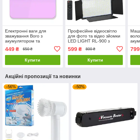
Електронні ваги для
Професійне відеосвітло
Маши
зважування Boro з
для фото та відео зйомки
воло
акумулятором та
LED LIGHT RL-900 з
акум
цифровим дисплеєм до
пультом ДУ 35 Вт
дис
449
599
799
₴
₴
650 ₴
800 ₴
180 кг
Купити
Купити
Акційні пропозиції та новинки
–56%
–50%