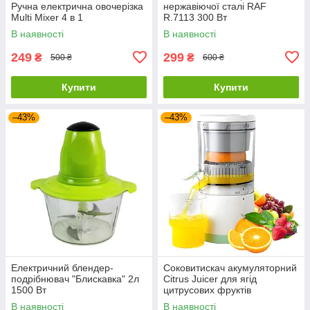
Ручна електрична овочерізка
нержавіючої сталі RAF
Multi Mixer 4 в 1
R.7113 300 Вт
В наявності
В наявності
249
299
₴
₴
500 ₴
600 ₴
Купити
Купити
–43%
–43%
Електричний блендер-
Соковитискач акумуляторний
подрібнювач "Блискавка" 2л
Citrus Juicer для ягід
1500 Вт
цитрусових фруктів
В наявності
В наявності