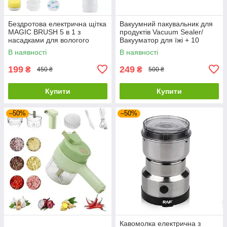
Бездротова електрична щітка
Вакуумний пакувальник для
MAGIC BRUSH 5 в 1 з
продуктів Vacuum Sealer/
насадками для вологого
Вакууматор для їжі + 10
прибирання
пакетів
В наявності
В наявності
199
249
₴
₴
450 ₴
500 ₴
Купити
Купити
–50%
–50%
Кавомолка електрична з