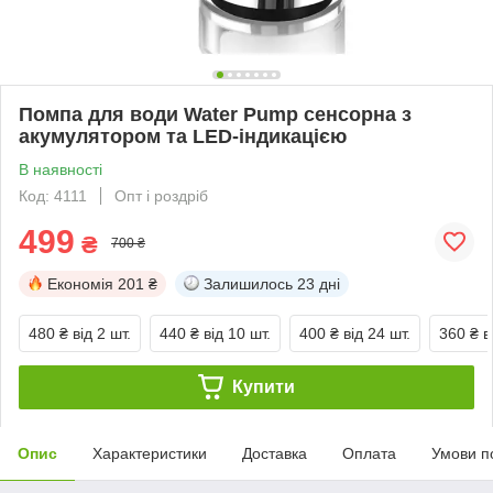
Помпа для води Water Pump сенсорна з
акумулятором та LED-індикацією
В наявності
Код: 4111
Опт і роздріб
499
₴
700 ₴
Економія
201 ₴
Залишилось
23 дні
480 ₴
від 2 шт.
440 ₴
від 10 шт.
400 ₴
від 24 шт.
360 ₴
в
Купити
Опис
Характеристики
Доставка
Оплата
Умови п