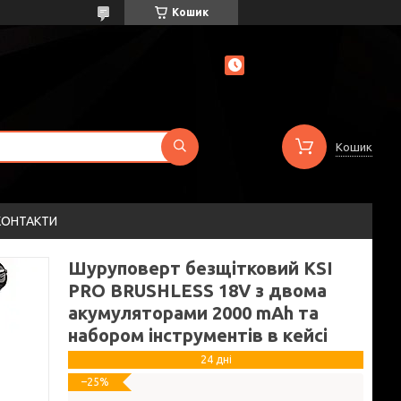
Кошик
Кошик
КОНТАКТИ
Шуруповерт безщітковий KSI
PRO BRUSHLESS 18V з двома
акумуляторами 2000 mAh та
набором інструментів в кейсі
24 дні
–25%