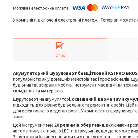
У компанії підключені електронні платежі. Тепер ви можете
Опис
Акумуляторний шуруповерт безщітковий KSI PRO BRUS
популярністю як у домашніх майстрів так і професіоналів. Ш
будівництві, збиранні меблів. Інструмент має відмінні технічн
складання та матеріалів.
Шуруповерт на акумуляторі,
оснащений двома 18V акуму
підходить для різних будівельних та ремонтних робіт. Цей н
для ефективного ведення робіт. У комплекті із шуруповертом
типів.
Цей інструмент має
20 режимів обертання
, включаючи ре
автоматичну активацію LED-підсвічування, що допоможе вирі
Заряджання батареї проводиться протягом однієї години, а