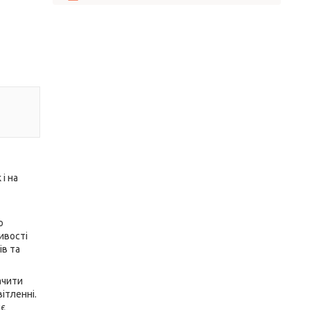
і на
о
ивості
ів та
ачити
ітленні.
яє