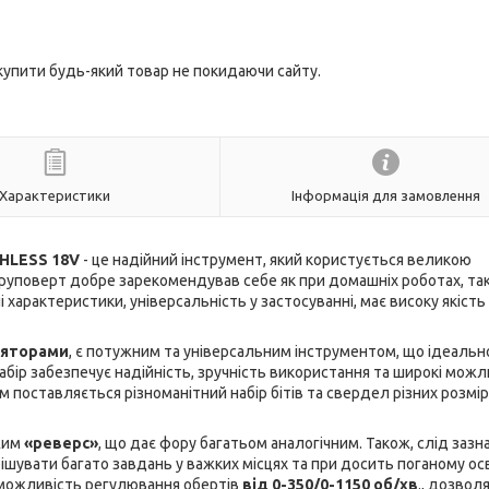
 купити будь-який товар не покидаючи сайту.
Характеристики
Інформація для замовлення
HLESS 18V
- це надійний інструмент, який користується великою
уруповерт добре зарекомендував себе як при домашніх роботах, так 
і характеристики, універсальність у застосуванні, має високу якість
ляторами
, є потужним та універсальним інструментом, що ідеальн
абір забезпечує надійність, зручність використання та широкі можл
 поставляється різноманітний набір бітів та свердел різних розмір
жим
«реверс»
, що дає фору багатьом аналогічним. Також, слід зазн
шувати багато завдань у важких місцях та при досить поганому осв
 можливість регулювання обертів
від 0-350/0-1150 об/хв
., дозвол