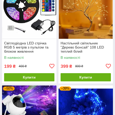
Світлодіодна LED стрічка
Настільний світильник
RGB 5 метрів з пультом та
"Дерево Бонсай" 108 LED
блоком живлення
теплий білий
В наявності
В наявності
199
399
₴
₴
400 ₴
800 ₴
Купити
Купити
–50%
–39%