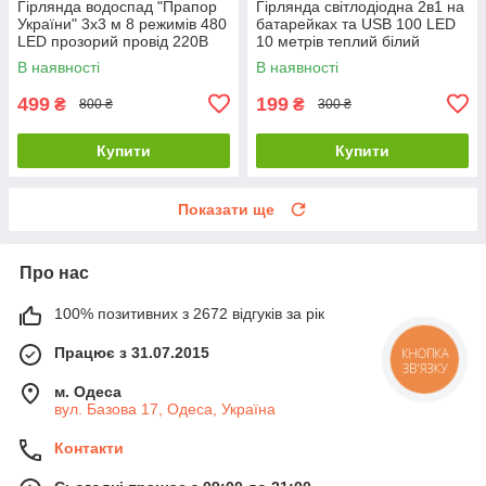
Гірлянда водоспад "Прапор
Гірлянда світлодіодна 2в1 на
України" 3х3 м 8 режимів 480
батарейках та USB 100 LED
LED прозорий провід 220В
10 метрів теплий білий
жовто-синій з пультом
В наявності
В наявності
499
199
₴
₴
800 ₴
300 ₴
Купити
Купити
Показати ще
Про нас
100% позитивних з 2672 відгуків за рік
Працює з 31.07.2015
КНОПКА
ЗВ'ЯЗКУ
м. Одеса
вул. Базова 17, Одеса, Україна
Контакти