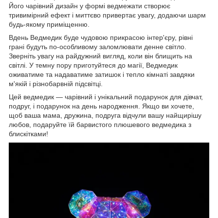
Його чарівний дизайн у формі ведмежати створює
тривимірний ефект і миттєво привертає увагу, додаючи шарм
будь-якому приміщенню.
Вдень Ведмедик буде чудовою прикрасою інтер'єру, рівні
грані будуть по-особливому заломлювати денне світло.
Зверніть увагу на райдужний вигляд, коли він блищить на
світлі. У темну пору приготуйтеся до магії, Ведмедик
оживатиме та надаватиме затишок і тепло кімнаті завдяки
м'якій і різнобарвній підсвітці.
Цей ведмедик — чарівний і унікальний подарунок для дівчат,
подруг, і подарунок на день народження. Якщо ви хочете,
щоб ваша мама, дружина, подруга відчули вашу найщирішу
любов, подаруйте їй барвистого плюшевого ведмедика з
блискітками!