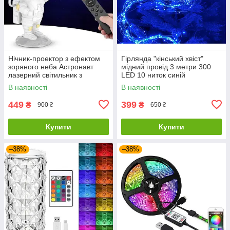
Нічник-проектор з ефектом
Гірлянда "кінський хвіст"
зоряного неба Астронавт
мідний провід 3 метри 300
лазерний світильник з
LED 10 ниток синій
пультом та таймером
В наявності
В наявності
449
399
₴
₴
900 ₴
650 ₴
Купити
Купити
–38%
–38%