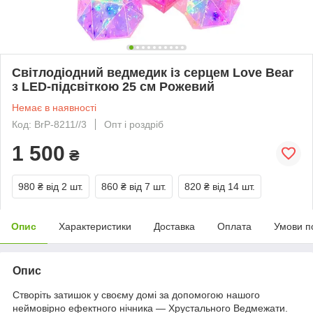
Світлодіодний ведмедик із серцем Love Bear
з LED-підсвіткою 25 см Рожевий
Немає в наявності
Код: BrP-8211//3
Опт і роздріб
1 500
₴
980 ₴
від 2 шт.
860 ₴
від 7 шт.
820 ₴
від 14 шт.
Опис
Характеристики
Доставка
Оплата
Умови п
Опис
Створіть затишок у своєму домі за допомогою нашого
неймовірно ефектного нічника — Хрустального Ведмежати.