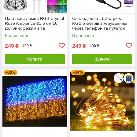
Настільна лампа RGB Crystal
Світлодіодна LED стрічка
Rose Ambience 21.5 см 16
RGB 5 метрів з керуванням
колірних режимів та
через телефон та пультом
вбудованим акумулятором
В наявності
В наявності
249
249
₴
₴
400 ₴
400 ₴
Купити
Купити
–38%
–34%