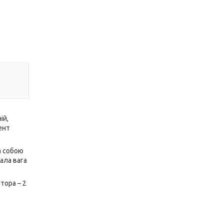
ій,
ент
а собою
ала вага
тора – 2