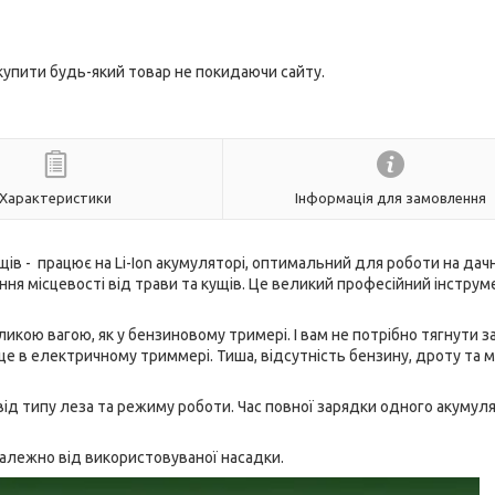
 купити будь-який товар не покидаючи сайту.
Характеристики
Інформація для замовлення
в - працює на Li-Ion акумуляторі, оптимальний для роботи на дачн
ня місцевості від трави та кущів. Це великий професійний інструм
икою вагою, як у бензиновому тримері. І вам не потрібно тягнути з
 це в електричному триммері. Тиша, відсутність бензину, дроту та м
від типу леза та режиму роботи. Час повної зарядки одного акумуля
алежно від використовуваної насадки.