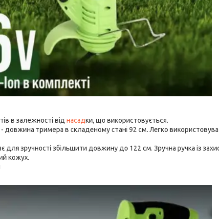
ів в залежності від
насад
ки, що використовується.
и - довжина тримера в складеному стані 92 см. Легко використовув
є для зручності збільшити довжину до 122 см. Зручна ручка із зах
ий кожух.
й