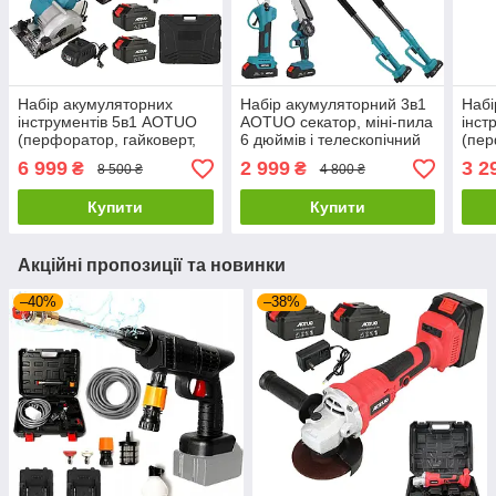
Набір акумуляторних
Набір акумуляторний 3в1
Набі
інструментів 5в1 AOTUO
AOTUO секатор, міні-пила
інст
(перфоратор, гайковерт,
6 дюймів і телескопічний
(пер
болгарка, шуруповерт,
подовжувач 2 метри
болг
6 999
2 999
3 2
₴
₴
8 500 ₴
4 800 ₴
циркулярна пила) 48Vf
(висоторізи)
mAh
(21V) 4000 mAh
Купити
Купити
Акційні пропозиції та новинки
–40%
–38%