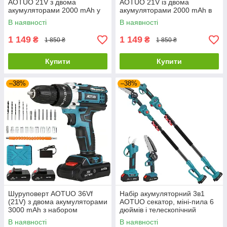
AOTUO 21V з двома
AOTUO 21V із двома
акумуляторами 2000 mAh у
акумуляторами 2000 mAh в
кейсі
кейсі
В наявності
В наявності
1 149
1 149
₴
₴
1 850 ₴
1 850 ₴
Купити
Купити
–38%
–38%
Шуруповерт AOTUO 36Vf
Набір акумуляторний 3в1
(21V) з двома акумуляторами
AOTUO секатор, міні-пила 6
3000 mAh з набором
дюймів і телескопічний
інструментів у кейсі
подовжувач 2 метри
В наявності
В наявності
(висоторізи)