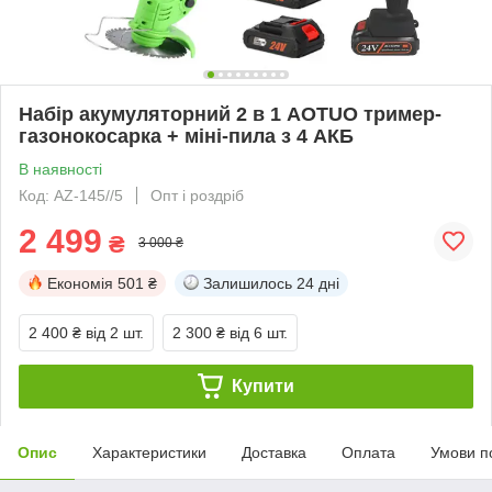
Набір акумуляторний 2 в 1 AOTUO тример-
газонокосарка + міні-пила з 4 АКБ
В наявності
Код: AZ-145//5
Опт і роздріб
2 499
₴
3 000 ₴
Економія
501 ₴
Залишилось
24 дні
2 400 ₴
від 2 шт.
2 300 ₴
від 6 шт.
Купити
Опис
Характеристики
Доставка
Оплата
Умови п