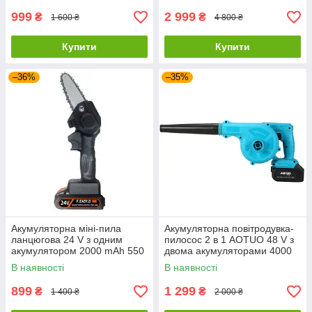
999
2 999
₴
₴
1 600 ₴
4 800 ₴
Купити
Купити
–36%
–35%
Акумуляторна міні-пила
Акумуляторна повітродувка-
ланцюгова 24 V з одним
пилосос 2 в 1 AOTUO 48 V з
акумулятором 2000 mAh 550
двома акумуляторами 4000
Вт
mAh
В наявності
В наявності
899
1 299
₴
₴
1 400 ₴
2 000 ₴