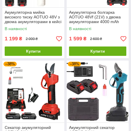
Акумуляторна мийка
Акумуляторна болгарка
високого тиску AOTUO 48V з
AOTUO 48Vf (21V) з двома
двома акумуляторами в кейсі
акумуляторами 4000 mAh
1000 W 4000 mAh
В наявності
В наявності
1 199
1 599
₴
₴
2 000 ₴
2 600 ₴
Купити
Купити
–38%
–38%
Секатор акумуляторний
Акумуляторний секатор