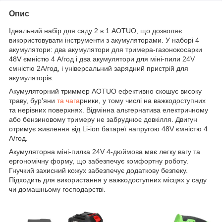
Опис
Ідеальний набір для саду 2 в 1 AOTUO, що дозволяє
використовувати інструменти з акумуляторами. У наборі 4
акумулятори: два акумулятори для тримера-газонокосарки
48V ємністю 4 А/год і два акумулятори для міні-пили 24V
ємністю 2А/год, і універсальний зарядний пристрій для
акумуляторів.
Акумуляторний триммер AOTUO ефективно скошує високу
траву, бур'яни
та чага
рники, у тому числі на важкодоступних
та нерівних поверхнях. Відмінна альтернатива електричному
або бензиновому тримеру не забруднює довкілля. Двигун
отримує живлення від Li-ion батареї напругою 48V ємністю 4
А/год.
Акумуляторна міні-пилка 24V 4-дюймова має легку вагу та
ергономічну форму, що забезпечує комфортну роботу.
Гнучкий захисний кожух забезпечує додаткову безпеку.
Підходить для використання у важкодоступних місцях у саду
чи домашньому господарстві.