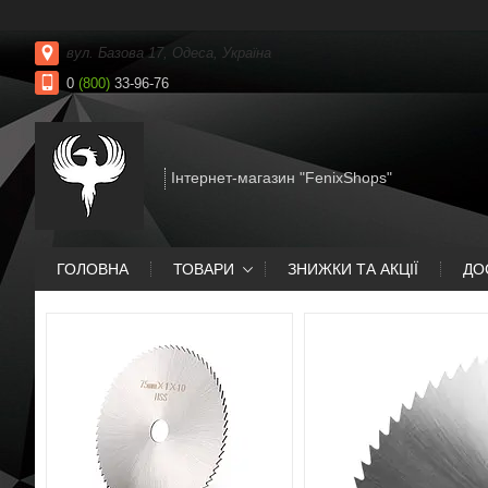
вул. Базова 17, Одеса, Україна
0
(800)
33-96-76
Інтернет-магазин "FenixShops"
ГОЛОВНА
ТОВАРИ
ЗНИЖКИ ТА АКЦІЇ
ДО