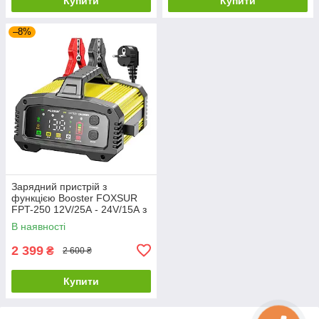
Купити
Купити
–8%
Зарядний пристрій з
функцією Booster FOXSUR
FPT-250 12V/25А - 24V/15А з
LCD дисплеєм
В наявності
2 399
₴
2 600 ₴
Купити