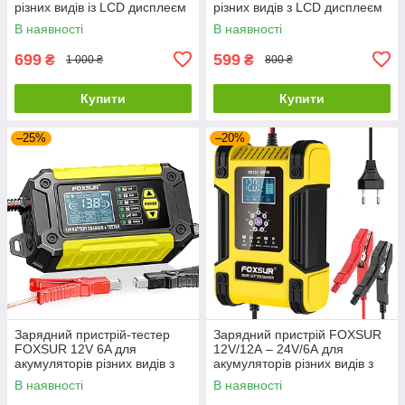
різних видів із LCD дисплеєм
різних видів з LCD дисплеєм
В наявності
В наявності
699
599
₴
₴
1 000 ₴
800 ₴
Купити
Купити
–25%
–20%
Зарядний пристрій-тестер
Зарядний пристрій FOXSUR
FOXSUR 12V 6A для
12V/12А – 24V/6А для
акумуляторів різних видів з
акумуляторів різних видів з
LCD дисплеєм
LCD дисплеєм
В наявності
В наявності