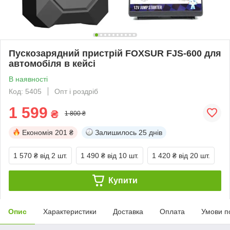
Пускозарядний пристрій FOXSUR FJS-600 для
автомобіля в кейсі
В наявності
Код: 5405
Опт і роздріб
1 599
₴
1 800 ₴
Економія
201 ₴
Залишилось
25 днів
1 570 ₴
від 2 шт.
1 490 ₴
від 10 шт.
1 420 ₴
від 20 шт.
Купити
Опис
Характеристики
Доставка
Оплата
Умови п