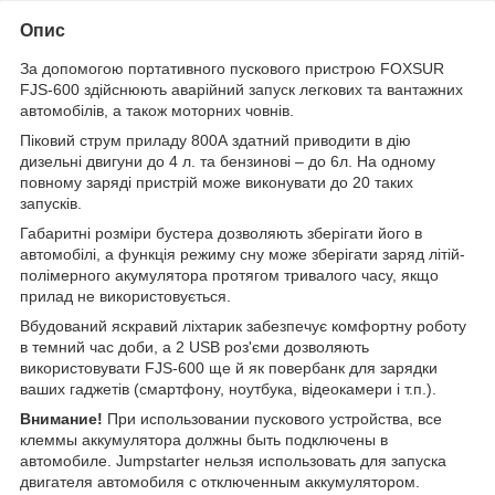
Опис
За допомогою портативного пускового пристрою FOXSUR
FJS-600 здійснюють аварійний запуск легкових та вантажних
автомобілів, а також моторних човнів.
Піковий струм приладу 800А здатний приводити в дію
дизельні двигуни до 4 л. та бензинові – до 6л. На одному
повному заряді пристрій може виконувати до 20 таких
запусків.
Габаритні розміри бустера дозволяють зберігати його в
автомобілі, а функція режиму сну може зберігати заряд літій-
полімерного акумулятора протягом тривалого часу, якщо
прилад не використовується.
Вбудований яскравий ліхтарик забезпечує комфортну роботу
в темний час доби, а 2 USB роз'єми дозволяють
використовувати FJS-600 ще й як повербанк для зарядки
ваших гаджетів (смартфону, ноутбука, відеокамери і т.п.).
Внимание!
При использовании пускового устройства, все
клеммы аккумулятора должны быть подключены в
автомобиле. Jumpstarter нельзя использовать для запуска
двигателя автомобиля с отключенным аккумулятором.