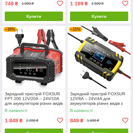
749
1 199
₴
₴
1 000 ₴
1 500 ₴
Купити
Купити
–16%
–15%
Зарядний пристрій FOXSUR
Зарядний пристрій FOXSUR
FPT-200 12V/20А – 24V/10А
12V/8А – 24V/4А для
для акумуляторів різних видів
акумуляторів різних видів з
із LCD дисплеєм
LCD дисплеєм
В наявності
В наявності
1 849
849
₴
₴
2 200 ₴
1 000 ₴