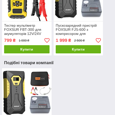
Тестер мультіметр
Пускозарядний пристрій
FOXSUR FBT-300 для
FOXSUR FJS-600 з
акумуляторів 12V/24V
компресором для
автомобіля в кейсі
799
1 999
₴
₴
1 000 ₴
2 500 ₴
Купити
Купити
Подібні товари компанії