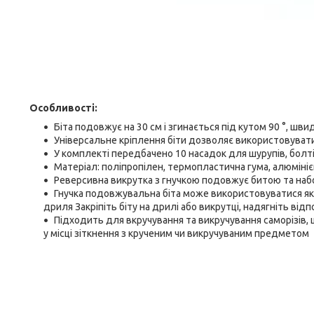
Особливості:
Біта подовжує на 30 см і згинається під кутом 90 °, шв
Універсальне кріплення біти дозволяє використовувати
У комплекті передбачено 10 насадок для шурупів, болті
Матеріал: поліпропілен, термопластична гума, алюміні
Реверсивна викрутка з гнучкою подовжує битою та наб
Гнучка подовжувальна біта може використовуватися як 
дриля Закріпіть біту на дрилі або викрутці, надягніть від
Підходить для вкручування та викручування саморізів
у місці зіткнення з крученим чи викручуваним предметом