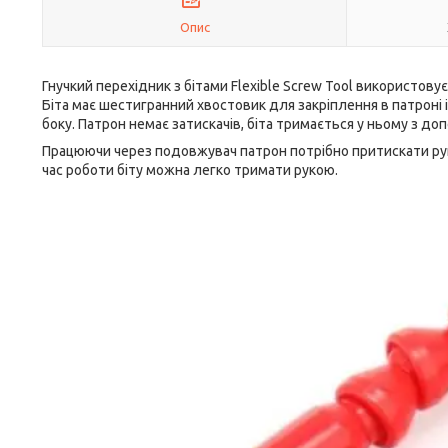
Опис
Гнучкий перехідник з бітами Flexible Screw Tool використо
Біта має шестигранний хвостовик для закріплення в патроні і
боку. Патрон немає затискачів, біта тримається у ньому з до
Працюючи через подовжувач патрон потрібно притискати руко
час роботи біту можна легко тримати рукою.