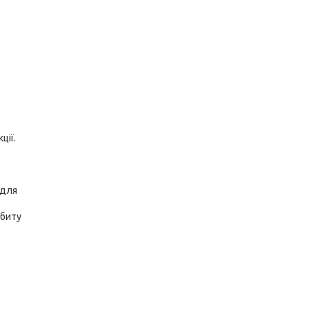
ції.
 для
 биту