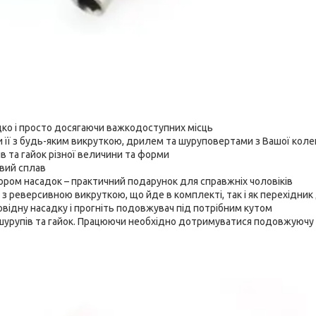
идко і просто досягаючи важкодоступних місць
 її з будь-яким викруткою, дрилем та шуруповертами з Вашої колек
в та гайок різної величини та форми
євий сплав
ором насадок – практичний подарунок для справжніх чоловіків
з реверсивною викруткою, що йде в комплекті, так і як перехідник
повідну насадку і прогніть подовжувач під потрібним кутом
, шурупів та гайок. Працюючи необхідно дотримуватися подовжуючу