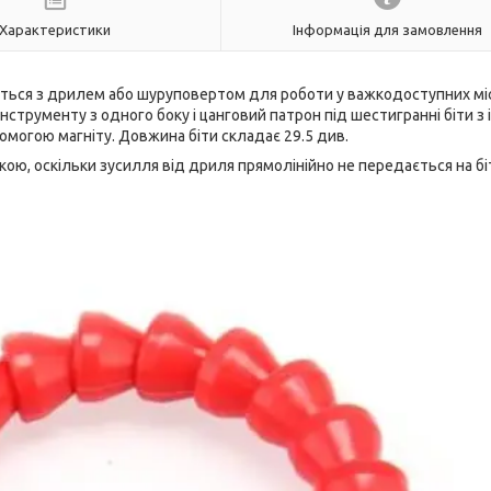
Характеристики
Інформація для замовлення
вується з дрилем або шуруповертом для роботи у важкодоступних мі
нструменту з одного боку і цанговий патрон під шестигранні біти з
помогою магніту. Довжина біти складає 29.5 див.
ю, оскільки зусилля від дриля прямолінійно не передається на біт