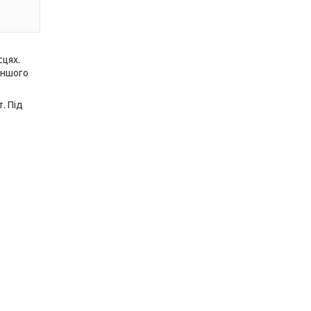
сцях.
 іншого
. Під