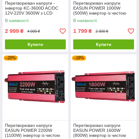
Перетворювач напруги -
Перетворювач напруги
інвертор KC-3600D AC/DC
EASUN POWER 1000W
12V-220V 3600W з LCD
(500W) інвертор із чистою
екраном
синусоїдою 12V-220V
В наявності
В наявності
2 999
1 799
₴
₴
4 000 ₴
2 300 ₴
Купити
Купити
–20%
–18%
Перетворювач напруги
Перетворювач напруги
EASUN POWER 2200W
EASUN POWER 1600W
(1100W) інвертор із чистою
(800W) інвертор із чистою