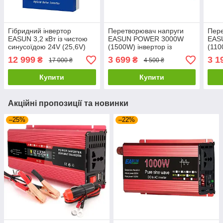
Гібридний інвертор
Перетворювач напруги
Пере
EASUN 3,2 кВт із чистою
EASUN POWER 3000W
EAS
синусоїдою 24V (25,6V)
(1500W) інвертор із
(110
ISolar-SMG-II-3.2KW-WIFI
чистою синусоїдою 12V-
чист
12 999
3 699
3 1
₴
₴
17 000 ₴
4 500 ₴
220V
220
Купити
Купити
Акційні пропозиції та новинки
–25%
–22%