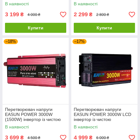
синусоїдою 12V-220V
синусоїдою 12V-220V
В наявності
В наявності
3 199
2 299
₴
₴
4 000 ₴
2 800 ₴
Купити
Купити
–18%
–17%
Перетворювач напруги
Перетворювач напруги
EASUN POWER 3000W
EASUN POWER 3000W LCD
(1500W) інвертор із чистою
інвертор із чистою
синусоїдою 12V-220V
синусоїдою 12V-220V
В наявності
В наявності
3 699
4 999
₴
₴
4 500 ₴
6 000 ₴