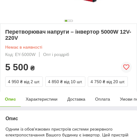
Перетворювач напруги – інвертор 5000W 12V-
220V
Немає в наявності
Код: EY-5000W
Опт і роздріб
5 500
₴
4 950 ₴
від 2 шт.
4 850 ₴
від 10 шт.
4 750 ₴
від 20 шт.
Опис
Характеристики
Доставка
Оплата
Умови п
Опис
Одним із обов'язкових пристроїв системи резервного
електропостачання Вашого будинку є інвертор. Цей пристрій