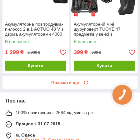
Акумуляторна повітродувка-
Акумуляторний міні
пилосос 2 в 1 AOTUO 48 V з
шуруповерт TUOYE 47
двома акумуляторами 4000
предметів у кейсі з
mAh
поворотною ручкою
В наявності
В наявності
1 299
399
₴
₴
2 000 ₴
600 ₴
Купити
Купити
Показати ще
Про нас
100% позитивних з 2684 відгуків за рік
Працює з 31.07.2015
м. Одеса