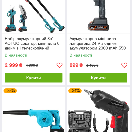
Набір акумуляторний 3в1
Акумуляторна міні-пила
AOTUO секатор, міні-пила 6
ланцюгова 24 V з одним
дюймів і телескопічний
акумулятором 2000 mAh 550
подовжувач 2 метри
Вт
В наявності
В наявності
(висоторізи)
2 999
899
₴
₴
4 800 ₴
1 400 ₴
Купити
Купити
–35%
–34%