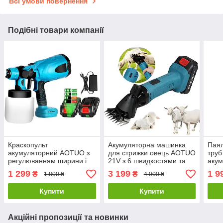
Всі умови повернення
Подібні товари компанії
Краскопульт
Акумуляторна машинка
Паял
акумуляторний AOTUO з
для стрижки овець AOTUO
труб
регулюванням ширини і
21V з 6 швидкостями та
акум
двома акумуляторами 21V
двома акумуляторами
наса
1 299
3 199
1 9
₴
₴
1 800 ₴
4 000 ₴
2000 mAh
2000 mAh у кейсі
400
Купити
Купити
Акційні пропозиції та новинки