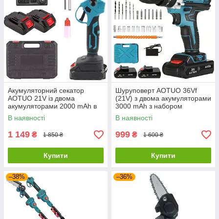
Акумуляторний секатор
Шуруповерт AOTUO 36Vf
AOTUO 21V із двома
(21V) з двома акумуляторами
акумуляторами 2000 mAh в
3000 mAh з набором
кейсі
інструментів у кейсі
В наявності
В наявності
1 149
999
₴
₴
1 850 ₴
1 600 ₴
Купити
Купити
–38%
–36%