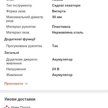
Тип інструменту
Садові секатори
Форма леза
Вигнута
Максимальний діаметр
30 мм
реза
Матеріал рукоятки
Пластмаса
Матеріал леза
Нержавіюча сталь
Додаткові функції
Прогумована рукоятка
Так
Загальні
Додаткове джерело
Акумулятор
живлення
Напруження
24 В
Живлення
Акумулятор
Приховати
Умови доставки
Нова Пошта