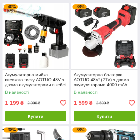
–40%
–38%
Акумуляторна мийка
Акумуляторна болгарка
високого тиску AOTUO 48V з
AOTUO 48Vf (21V) з двома
двома акумуляторами в кейсі
акумуляторами 4000 mAh
1000 W 4000 mAh
В наявності
В наявності
1 199
1 599
₴
₴
2 000 ₴
2 600 ₴
Купити
Купити
–38%
–38%