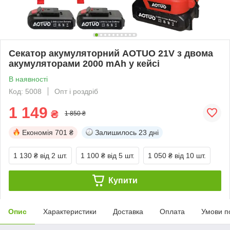
Секатор акумуляторний AOTUO 21V з двома
акумуляторами 2000 mAh у кейсі
В наявності
Код: 5008
Опт і роздріб
1 149
₴
1 850 ₴
Економія
701 ₴
Залишилось
23 дні
1 130 ₴
від 2 шт.
1 100 ₴
від 5 шт.
1 050 ₴
від 10 шт.
Купити
Опис
Характеристики
Доставка
Оплата
Умови п