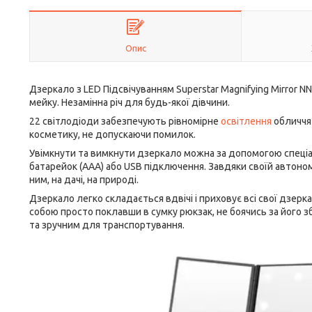
Опис
Дзеркало з LED Підсвічуванням Superstar Magnifying Mirror 
мейку. Незамінна річ для будь-якої дівчини.
22 світлодіоди забезпечують рівномірне
освітлення
обличчя 
косметику, не допускаючи помилок.
Увімкнути та вимкнути дзеркало можна за допомогою спеціал
батарейок (ААА) або USB підключення. Завдяки своїй автоном
ним, на дачі, на природі.
Дзеркало легко складається вдвічі і приховує всі свої дзер
собою просто поклавши в сумку рюкзак, не боячись за його 
та зручним для транспортування.