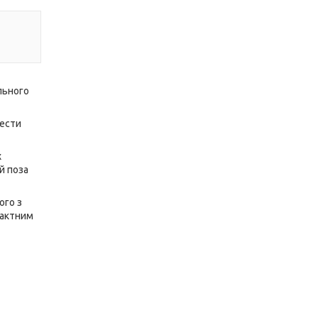
льного
нести
х
й поза
ого з
пактним