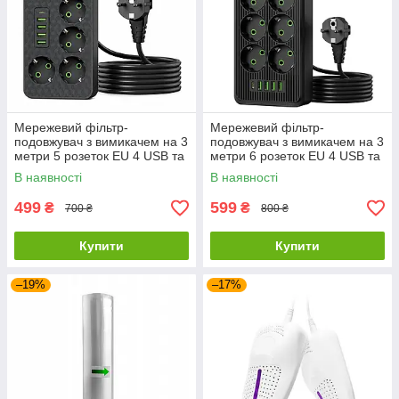
Мережевий фільтр-
Мережевий фільтр-
подовжувач з вимикачем на 3
подовжувач з вимикачем на 3
метри 5 розеток EU 4 USB та
метри 6 розеток EU 4 USB та
Type-C PD
Type-C PD
В наявності
В наявності
499
599
₴
₴
700 ₴
800 ₴
Купити
Купити
–19%
–17%