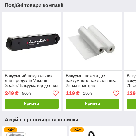
Подібні товари компанії
Вакуумний пакувальник
Вакуумні пакети для
Ваку
для продуктів Vacuum
вакуумного пакувальника
ваку
Sealer/ Вакууматор для їжі
25 см 5 метрів
28 с
+ 10 пакетів
249
119
129
₴
₴
500 ₴
150 ₴
Купити
Купити
Акційні пропозиції та новинки
–34%
–34%