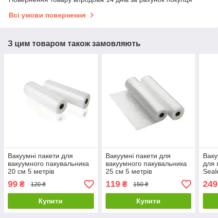
Всі умови повернення
З цим товаром також замовляють
Вакуумні пакети для
Вакуумні пакети для
Ваку
вакуумного пакувальника
вакуумного пакувальника
для 
20 см 5 метрів
25 см 5 метрів
Seal
+ 10
99
119
249
₴
₴
120 ₴
150 ₴
Купити
Купити