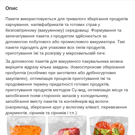
Опис
Пакети використовуються для тривалого зберігання продуктів
харчування, напівфабрикатів та готових страв у
безповітряному (вакуумному) середовищі. Формування та
запечатування пакета з продуктом здійснюється за
допомогою побутового або промислового вакууматора. Такі
пакети підходять для упаковки всіх типів продуктів,
приготування їжі та розігріву у мікрохвильовій печі.
За допомогою пакетів для вакуумного пакувальника можна
вирішити відразу кілька завдань:
довгострокове зберігання
продуктів
(особливо при заготівлях або дрібногуртових
закупівлях), оптимізація процесів приготування їжі та
продовження терміну придатності готових продуктів,
приготування продуктів методом Су-вид, оптимізація місця та
запобігання появі сторонніх запахів у холодильнику,
запобігання вмісту пакетів та контейнерів від вологи
(наприклад, зберігання круп у вологому кліматі, перевезення
документів, сірників та сірників і т.п.).