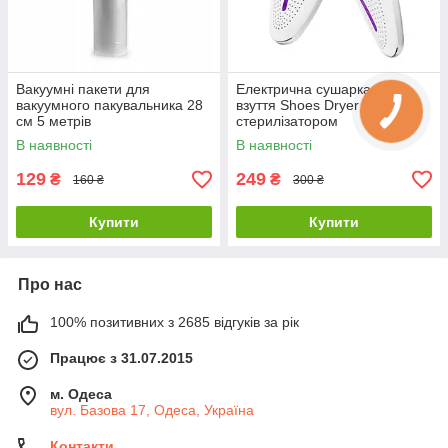
Вакуумні пакети для
Електрична сушарка для
вакуумного пакувальника 28
взуття Shoes Dryer із SB-
см 5 метрів
стерилізатором
В наявності
В наявності
129
249
₴
₴
160 ₴
300 ₴
Купити
Купити
Про нас
100% позитивних з 2685 відгуків за рік
Працює з 31.07.2015
м. Одеса
вул. Базова 17, Одеса, Україна
Контакти