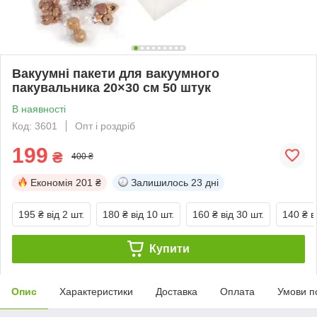
Вакуумні пакети для вакуумного
пакувальника 20×30 см 50 штук
В наявності
Код: 3601
Опт і роздріб
199
₴
400 ₴
Економія
201 ₴
Залишилось
23 дні
195 ₴
від 2 шт.
180 ₴
від 10 шт.
160 ₴
від 30 шт.
140 ₴
в
Купити
Опис
Характеристики
Доставка
Оплата
Умови п