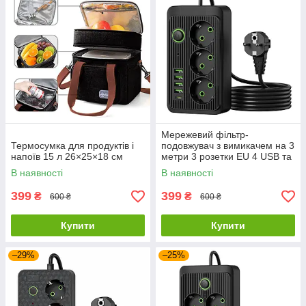
Мережевий фільтр-
Термосумка для продуктів і
подовжувач з вимикачем на 3
напоїв 15 л 26×25×18 см
метри 3 розетки EU 4 USB та
Type-C PD
В наявності
В наявності
399
399
₴
₴
600 ₴
600 ₴
Купити
Купити
–29%
–25%