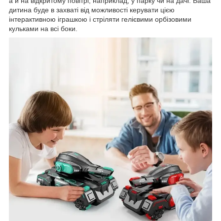
а й на відкритому повітрі, наприклад, у парку чи на дачі. Ваша
дитина буде в захваті від можливості керувати цією
інтерактивною іграшкою і стріляти гелієвими орбізовими
кульками на всі боки.