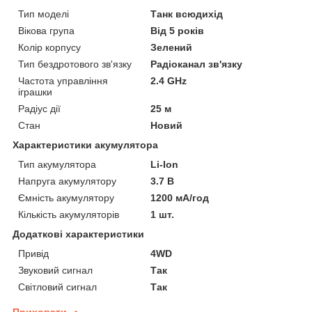
Тип моделі
Танк всюдихід
Вікова група
Від 5 років
Колір корпусу
Зелений
Тип бездротового зв'язку
Радіоканал зв'язку
Частота управління
2.4 GHz
іграшки
Радіус дії
25 м
Стан
Новий
Характеристики акумулятора
Тип акумулятора
Li-Ion
Напруга акумулятору
3.7 В
Ємність акумулятору
1200 мА/год
Кількість акумуляторів
1 шт.
Додаткові характеристики
Привід
4WD
Звуковий сигнал
Так
Світловий сигнал
Так
Приховати