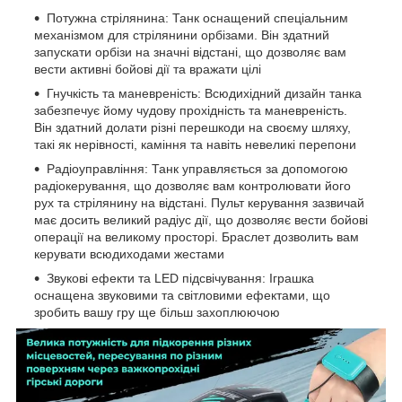
Потужна стрілянина: Танк оснащений спеціальним
механізмом для стрілянини орбізами. Він здатний
запускати орбізи на значні відстані, що дозволяє вам
вести активні бойові дії та вражати цілі
Гнучкість та маневреність: Всюдихідний дизайн танка
забезпечує йому чудову прохідність та маневреність.
Він здатний долати різні перешкоди на своєму шляху,
такі як нерівності, каміння та навіть невеликі перепони
Радіоуправління: Танк управляється за допомогою
радіокерування, що дозволяє вам контролювати його
рух та стрілянину на відстані. Пульт керування зазвичай
має досить великий радіус дії, що дозволяє вести бойові
операції на великому просторі. Браслет дозволить вам
керувати всюдиходами жестами
Звукові ефекти та LED підсвічування: Іграшка
оснащена звуковими та світловими ефектами, що
зробить вашу гру ще більш захоплюючою