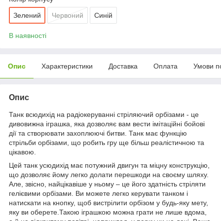
Зелений
Червоний
Синій
В наявності
Опис
Характеристики
Доставка
Оплата
Умови п
Опис
Танк всюдихід на радіокеруванні стріляючий орбізами - це
дивовижна іграшка, яка дозволяє вам вести імітаційні бойові
дії та створювати захоплюючі битви. Танк має функцію
стрільби орбізами, що робить гру ще більш реалістичною та
цікавою.
Цей танк усюдихід має потужний двигун та міцну конструкцію,
що дозволяє йому легко долати перешкоди на своєму шляху.
Але, звісно, ​​найцікавіше у ньому – це його здатність стріляти
гелієвими орбізами. Ви можете легко керувати танком і
натискати на кнопку, щоб вистрілити орбізом у будь-яку мету,
яку ви оберете.Такою іграшкою можна грати не лише вдома,