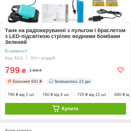
Танк на радіокеруванні з пультом і браслетом
з LED-підсвіткою стріляє водними бомбами
Зелений
В наявності
Код: 8111
Опт і роздріб
799
₴
1 400 ₴
Економія
601 ₴
Залишилось
22 дні
790 ₴
від 2 шт.
760 ₴
від 6 шт.
720 ₴
від 12 шт.
680 ₴
ві
Купити
Колір корпусу