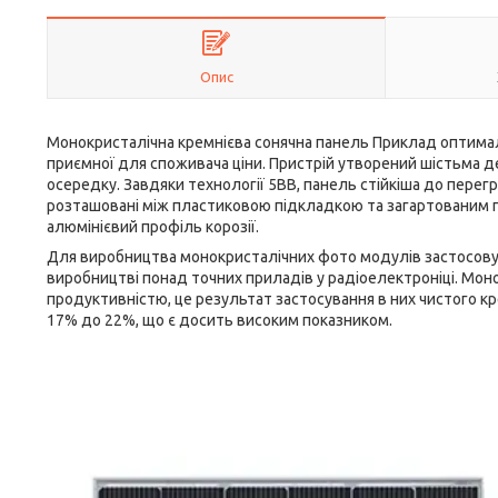
Опис
Монокристалічна кремнієва сонячна панель Приклад оптималь
приємної для споживача ціни. Пристрій утворений шістьма
осередку. Завдяки технології 5ВВ, панель стійкіша до перег
розташовані між пластиковою підкладкою та загартованим п
алюмінієвий профіль корозії.
Для виробництва монокристалічних фото модулів застосовує
виробництві понад точних приладів у радіоелектроніці. Мо
продуктивністю, це результат застосування в них чистого кр
17% до 22%, що є досить високим показником.