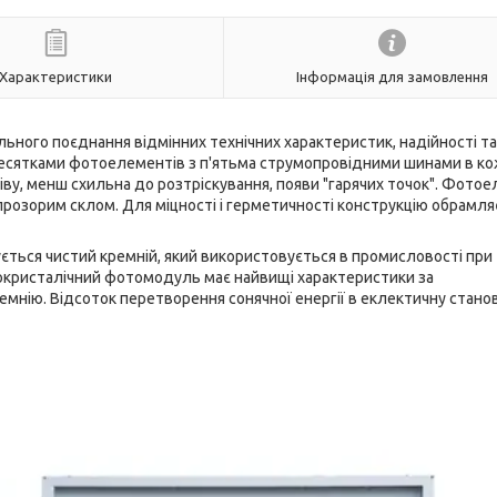
Характеристики
Інформація для замовлення
ного поєднання відмінних технічних характеристик, надійності та
 десятками фотоелементів з п'ятьма струмопровідними шинами в к
ріву, менш схильна до розтріскування, появи "гарячих точок". Фото
розорим склом. Для міцності і герметичності конструкцію обрамля
ться чистий кремній, який використовується в промисловості при
нокристалічний фотомодуль має найвищі характеристики за
емнію. Відсоток перетворення сонячної енергії в еклектичну стано