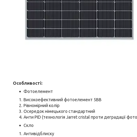
Особливості:
Фотоелемент
Високоефективний фотоелемент 5BB
Рівномірний колір
Осередок німецького стандартний
Анти PID (технологія Jarret cristal проти деградації фо
Скло
Антивідблиску