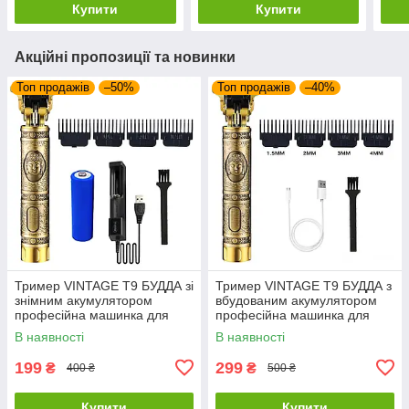
Купити
Купити
Акційні пропозиції та новинки
Топ продажів
–50%
Топ продажів
–40%
Тример VINTAGE Т9 БУДДА зі
Тример VINTAGE Т9 БУДДА з
знімним акумулятором
вбудованим акумулятором
професійна машинка для
професійна машинка для
стрижки волосся вусів та
стрижки волосся вусів та
В наявності
В наявності
бороди
бороди
199
299
₴
₴
400 ₴
500 ₴
Купити
Купити