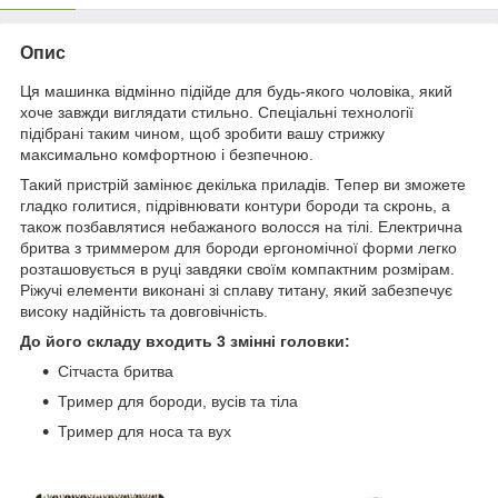
Опис
Ця машинка відмінно підійде для будь-якого чоловіка, який
хоче завжди виглядати стильно. Спеціальні технології
підібрані таким чином, щоб зробити вашу стрижку
максимально комфортною і безпечною.
Такий пристрій замінює декілька приладів. Тепер ви зможете
гладко голитися, підрівнювати контури бороди та скронь, а
також позбавлятися небажаного волосся на тілі. Електрична
бритва з триммером для бороди ергономічної форми легко
розташовується в руці завдяки своїм компактним розмірам.
Ріжучі елементи виконані зі сплаву титану, який забезпечує
високу надійність та довговічність.
До його складу входить 3 змінні головки:
Сітчаста бритва
Тример для бороди, вусів та тіла
Тример для носа та вух