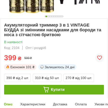
Акумуляторний триммер 3 в 1 VINTAGE
БУДДА зі змінними насадками для бороди та
носа з сітчастою бритвою
В наявності
Код: 2104
Опт і роздріб
399
₴
500 ₴
Економія
101 ₴
Залишилось
24 дні
390 ₴
від 2 шт.
310 ₴
від 50 шт.
270 ₴
від 100 шт.
Купити
Опис
Характеристики
Доставка
Оплата
Умови п