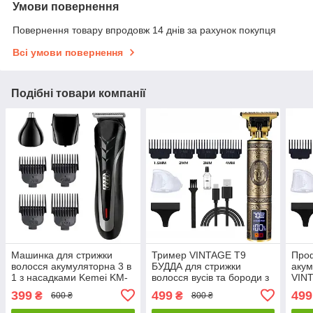
Умови повернення
Повернення товару впродовж 14 днів за рахунок покупця
Всі умови повернення
Подібні товари компанії
Машинка для стрижки
Тример VINTAGE Т9
Про
волосся акумуляторна 3 в
БУДДА для стрижки
акум
1 з насадками Kemei KM-
волосся вусів та бороди з
VINT
1419
вбудованим
дисп
399
499
499
₴
₴
600 ₴
800 ₴
акумулятором 1200 mAh 3
до 7
швидкості до 7000 RPM
наса