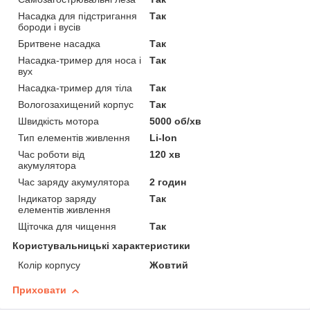
Насадка для підстригання
Так
бороди і вусів
Бритвене насадка
Так
Насадка-тример для носа і
Так
вух
Насадка-тример для тіла
Так
Вологозахищений корпус
Так
Швидкість мотора
5000 об/хв
Тип елементів живлення
Li-Ion
Час роботи від
120 хв
акумулятора
Час заряду акумулятора
2 годин
Індикатор заряду
Так
елементів живлення
Щіточка для чищення
Так
Користувальницькі характеристики
Колір корпусу
Жовтий
Приховати