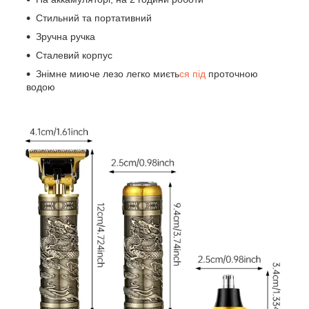
Стильний та портативний
Зручна ручка
Сталевий корпус
Знімне миюче лезо легко миєть
ся під
проточною
водою