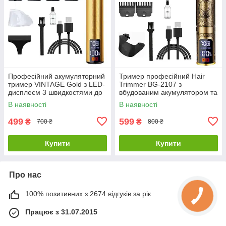
Професійний акумуляторний
Тример професійний Hair
тример VINTAGE Gold з LED-
Trimmer BG-2107 з
дисплеєм 3 швидкостями до
вбудованим акумулятором та
7000 об/хв та 4 насадками в
LCD дисплеєм
В наявності
В наявності
комплекті
499
599
₴
₴
700 ₴
800 ₴
Купити
Купити
Про нас
100% позитивних з 2674 відгуків за рік
Працює з 31.07.2015