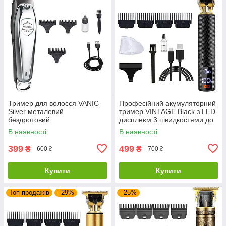
Тример для волосся VANIC
Професійний акумуляторний
Silver металевий
тример VINTAGE Black з LED-
бездротовий
дисплеєм 3 швидкостями до
7000 об/хв та 4 насадками в
В наявності
В наявності
комплекті
399
499
₴
₴
600 ₴
700 ₴
Купити
Купити
Топ продажів
–29%
–25%