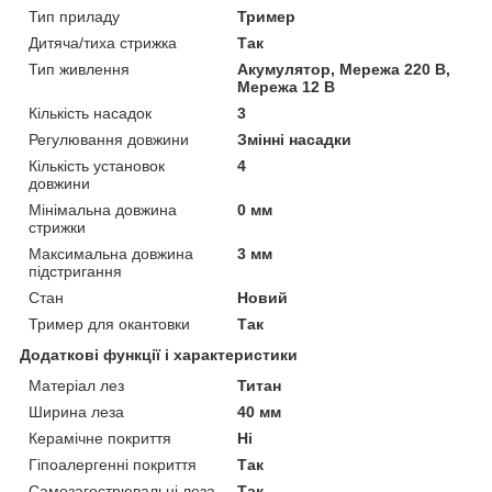
Тип приладу
Тример
Дитяча/тиха стрижка
Так
Тип живлення
Акумулятор, Мережа 220 В,
Мережа 12 В
Кількість насадок
3
Регулювання довжини
Змінні насадки
Кількість установок
4
довжини
Мінімальна довжина
0 мм
стрижки
Максимальна довжина
3 мм
підстригання
Стан
Новий
Тример для окантовки
Так
Додаткові функції і характеристики
Матеріал лез
Титан
Ширина леза
40 мм
Керамічне покриття
Ні
Гіпоалергенні покриття
Так
Самозагострювальні леза
Так