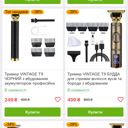
Топ продажів
–38%
–38%
Тример VINTAGE Т9
Тример VINTAGE Т9 БУДДА
ЧОРНИЙ з вбудованим
для стрижки волосся вусів та
акумулятором професійна
бороди з вбудованим
машинка для стрижки
акумулятором 1200 mAh 3
В наявності
В наявності
волосся вусів та бороди
швидкості до 7000 RPM
249
499
₴
₴
400 ₴
800 ₴
Купити
Купити
–34%
–29%