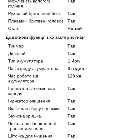
Можливість вологого
Так
гоління
Рухливий бритвений блок
Так
Плаваючі бритвені головки
Так
Стан
Новий
Додаткові функції і характеристики
Тример
Так
Дисплей
Так
Тип акумулятора
Li-Ion
Час заряду акумулятора
8 годин
Час роботи від
120 хв
акумулятора
Індикатор залишкового
Так
заряду
Індикатор очищення
Так
Відсік для збору волосків
Так
Захисна кришка
Так
Чохол для зберігання й
Так
транспортування
Щіточка для чищення
Так