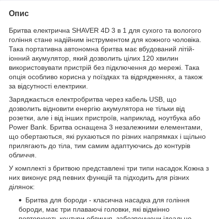
Опис
Бритва електрична SHAVER 4D 3 в 1 для сухого та вологого
гоління стане надійним інструментом для кожного чоловіка.
Така портативна автономна бритва має вбудований літій-
іонний акумулятор, який дозволить цілих 120 хвилин
використовувати пристрій без підключення до мережі. Така
опція особливо корисна у поїздках та відрядженнях, а також
за відсутності електрики.
Заряджається електробритва через кабель USB, що
дозволить відновити енергію акумулятора не тільки від
розетки, але і від інших пристроїв, наприклад, ноутбука або
Power Bank. Бритва оснащена 3 незалежними елементами,
що обертаються, які рухаються по різних напрямках і щільно
прилягають до тіла, тим самим адаптуючись до контурів
обличчя.
У комплекті з бритвою представлені три типи насадок.Кожна з
них виконує ряд певних функцій та підходить для різних
ділянок:
Бритва для бороди - класична насадка для гоління
бороди, має три плаваючі головки, які відмінно
повторюють контури обличчя, забезпечуючи ідеальне