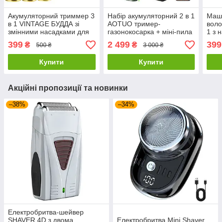
Акумуляторний триммер 3
Набір акумуляторний 2 в 1
Маши
в 1 VINTAGE БУДДА зі
AOTUO тример-
воло
змінними насадками для
газонокосарка + міні-пила
1 з 
бороди та носа з
з 4 АКБ
141
399
2 499
399
₴
₴
500 ₴
3 000 ₴
сітчастою бритвою
Купити
Купити
Акційні пропозиції та новинки
–38%
–34%
Електробритва-шейвер
SHAVER 4D з двома
Електробритва Mini Shaver