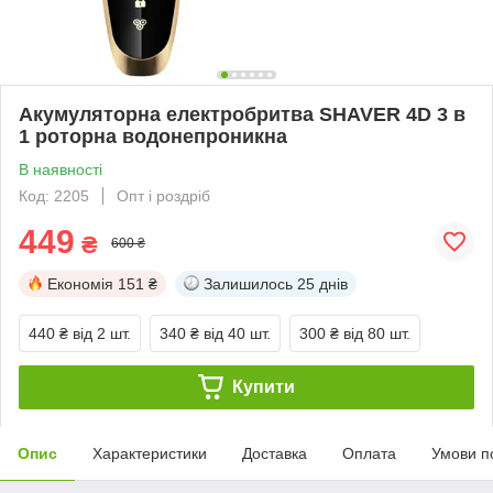
Акумуляторна електробритва SHAVER 4D 3 в
1 роторна водонепроникна
В наявності
Код: 2205
Опт і роздріб
449
₴
600 ₴
Економія
151 ₴
Залишилось
25 днів
440 ₴
від 2 шт.
340 ₴
від 40 шт.
300 ₴
від 80 шт.
Купити
Опис
Характеристики
Доставка
Оплата
Умови п