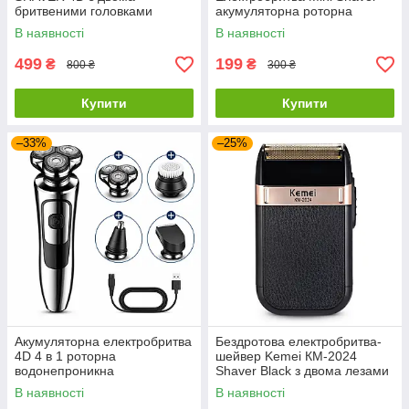
бритвеними головками
акумуляторна роторна
В наявності
В наявності
499
199
₴
₴
800 ₴
300 ₴
Купити
Купити
–33%
–25%
Акумуляторна електробритва
Бездротова електробритва-
4D 4 в 1 роторна
шейвер Kemei КМ-2024
водонепроникна
Shaver Black з двома лезами
для сухого гоління
В наявності
В наявності