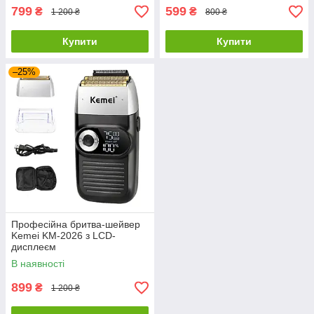
799
599
₴
₴
1 200 ₴
800 ₴
Купити
Купити
–25%
Професійна бритва-шейвер
Kemei KM-2026 з LCD-
дисплеєм
В наявності
899
₴
1 200 ₴