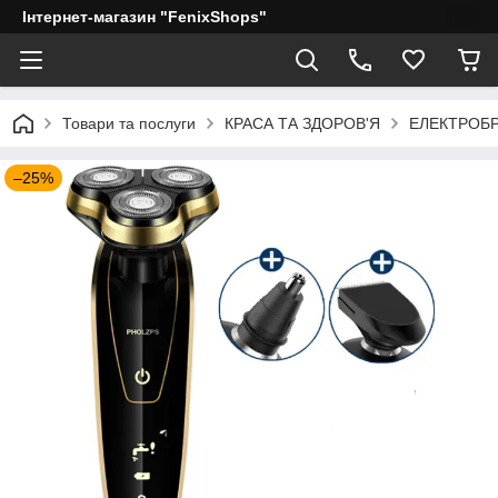
Інтернет-магазин "FenixShops"
Товари та послуги
КРАСА ТА ЗДОРОВ'Я
ЕЛЕКТРОБ
–25%