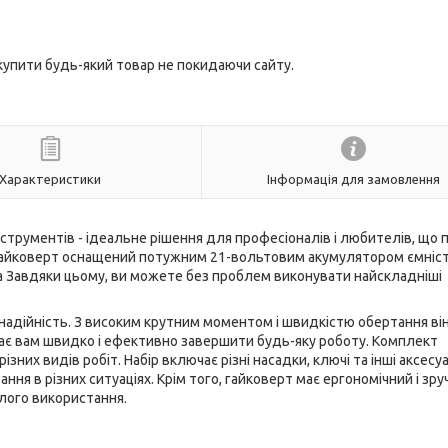
 купити будь-який товар не покидаючи сайту.
Характеристики
Інформація для замовлення
струментів - ідеальне рішення для професіоналів і любителів, що 
ей гайковерт оснащений потужним 21-вольтовим акумулятором ємніс
а Завдяки цьому, ви можете без проблем виконувати найскладніші
адійність. З високим крутним моментом і швидкістю обертання ві
ає вам швидко і ефективно завершити будь-яку роботу. Комплект
зних видів робіт. Набір включає різні насадки, ключі та інші аксесуа
ня в різних ситуаціях. Крім того, гайковерт має ергономічний і зру
алого використання.