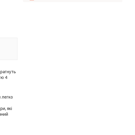
прагнуть
тю 4
н легко
ри, які
чний