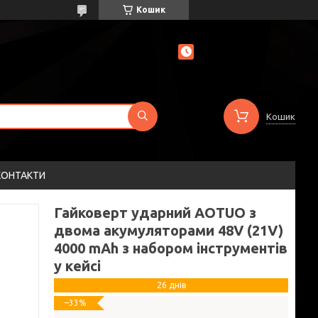
Кошик
Кошик
КОНТАКТИ
Гайковерт ударний AOTUO з
двома акумуляторами 48V (21V)
4000 mАh з набором інструментів
у кейсі
26 днів
–33%