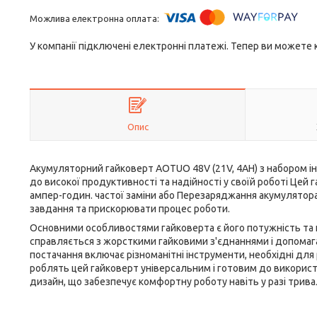
У компанії підключені електронні платежі. Тепер ви можете
Опис
Акумуляторний гайковерт AOTUO 48V (21V, 4AH) з набором ін
до високої продуктивності та надійності у своїй роботі Ц
ампер-годин. частої заміни або Перезаряджання акумулятор
завдання та прискорювати процес роботи.
Основними особливостями гайковерта є його потужність та н
справляється з жорсткими гайковими з'єднаннями і допомаг
постачання включає різноманітні інструменти, необхідні для рі
роблять цей гайковерт універсальним і готовим до використан
дизайн, що забезпечує комфортну роботу навіть у разі трив