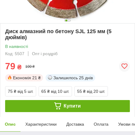
Диск алмазний по бетону SJL 125 мм (5
дюймів)
В наявності
Код: 5507
Опт і роздріб
79
₴
100 ₴
Економія
21 ₴
Залишилось
25 днів
75 ₴
від 5 шт.
65 ₴
від 10 шт.
55 ₴
від 20 шт.
Купити
Опис
Характеристики
Доставка
Оплата
Умови п