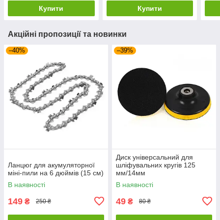
Купити
Купити
Акційні пропозиції та новинки
–40%
–39%
Диск універсальний для
Ланцюг для акумуляторної
шліфувальних кругів 125
міні-пили на 6 дюймів (15 см)
мм/14мм
В наявності
В наявності
149
49
₴
₴
250 ₴
80 ₴