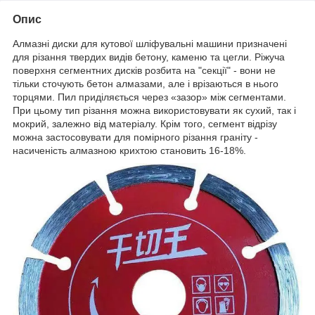
Опис
Алмазні диски для кутової шліфувальні машини призначені
для різання твердих видів бетону, каменю та цегли. Ріжуча
поверхня сегментних дисків розбита на "секції" - вони не
тільки сточують бетон алмазами, але і врізаються в нього
торцями. Пил приділяється через «зазор» між сегментами.
При цьому тип різання можна використовувати як сухий, так і
мокрий, залежно від матеріалу. Крім того, сегмент відрізу
можна застосовувати для помірного різання граніту -
насиченість алмазною крихтою становить 16-18%.