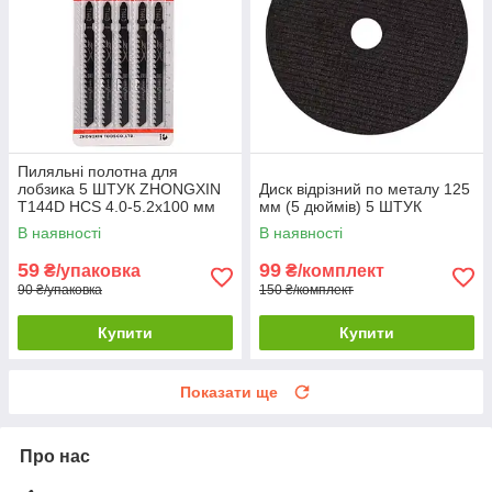
Пиляльні полотна для
лобзика 5 ШТУК ZHONGXIN
Диск відрізний по металу 125
T144D HCS 4.0-5.2х100 мм
мм (5 дюймів) 5 ШТУК
В наявності
В наявності
59
99
₴/упаковка
₴/комплект
90 ₴/упаковка
150 ₴/комплект
Купити
Купити
Показати ще
Про нас