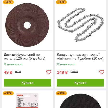
–39%
–35%
Диск шліфувальний по
Ланцюг для акумуляторної
металу 125 мм (5 дюймів)
міні-пили на 4 дюйми (10 см)
В наявності
В наявності
49
149
₴
₴
80 ₴
230 ₴
Купити
Купити
–34%
–34%