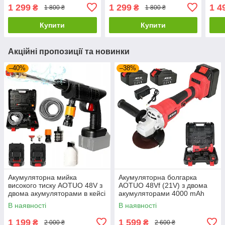
двома акумуляторами 21V
акумуляторами 12V 1500
2000
1 299
1 299
1 4
₴
₴
1 800 ₴
1 800 ₴
2000 mAh
Ah
інст
Купити
Купити
Акційні пропозиції та новинки
–40%
–38%
Акумуляторна мийка
Акумуляторна болгарка
високого тиску AOTUO 48V з
AOTUO 48Vf (21V) з двома
двома акумуляторами в кейсі
акумуляторами 4000 mAh
1000 W 4000 mAh
В наявності
В наявності
1 199
1 599
₴
₴
2 000 ₴
2 600 ₴