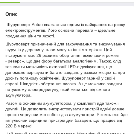
Опис
Шуруповерт Aotuo вважається одним із найкращих на ринку
електроінструментів. Його основна перевага – ідеальне
поєднання ціни та якості.
Шуруповерт призначений для закручування та викручування
шурупів у деревину, пластмасу та інші матеріали. Цей
інструмент має 26 режимів обертання, включаючи режим
«реверс», що дає фору багатьом аналогічним. Також, слід
зазначити можливість активації LED-підсвічування, що
допоможе вирішувати багато завдань у важких місцях та при
досить поганому освітленні. Шуруповерт гарний у своїй
справі. Швидкість обертання висока. А це можливо завдяки
потужному електродвигуну, який живиться від ємного
акумулятора.
Разом із основним акумулятором, у комплекті йде також і
другий. Це дозволить використовувати пристрій вдвічі довше,
просто чергуючи між собою два акумулятори. У комплекті йде
імпульсний зарядний пристрій для батарей, що працює від
220 В мережі.
Цей легкий акумулятор має реверс. Механічний редуктор на