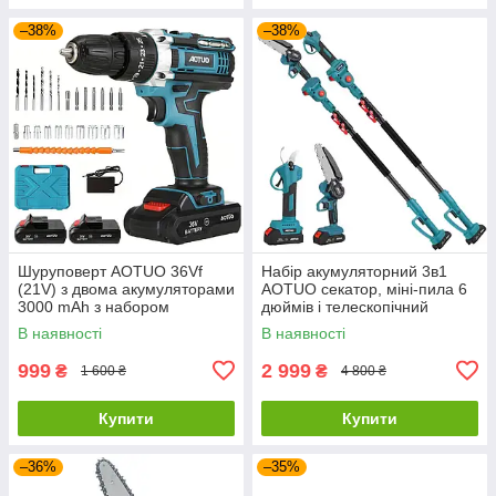
–38%
–38%
Шуруповерт AOTUO 36Vf
Набір акумуляторний 3в1
(21V) з двома акумуляторами
AOTUO секатор, міні-пила 6
3000 mAh з набором
дюймів і телескопічний
інструментів у кейсі
подовжувач 2 метри
В наявності
В наявності
(висоторізи)
999
2 999
₴
₴
1 600 ₴
4 800 ₴
Купити
Купити
–36%
–35%