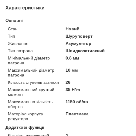
Характеристики
Основні
Стан
Новий
Тип
Шуруповерт
Живлення
Акумулятор
Тип патрона
Швидкозатискний
Мінімальний діаметр
0.8 мм
патрона
Максимальний діаметр
10 мм
патрона
Кількість ступенів затяжки
26
Максимальний крутний
35 H*m
момент
Максимальна кількість
1150 об/хв
обертів
Матеріал корпусу
Пластмаса
редуктора
Додаткові функції
Кількість швидкостей
2