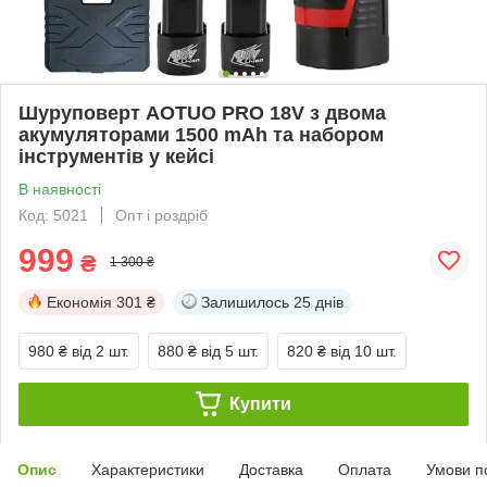
Шуруповерт AOTUO PRO 18V з двома
акумуляторами 1500 mAh та набором
інструментів у кейсі
В наявності
Код: 5021
Опт і роздріб
999
₴
1 300 ₴
Економія
301 ₴
Залишилось
25 днів
980 ₴
від 2 шт.
880 ₴
від 5 шт.
820 ₴
від 10 шт.
Купити
Опис
Характеристики
Доставка
Оплата
Умови п