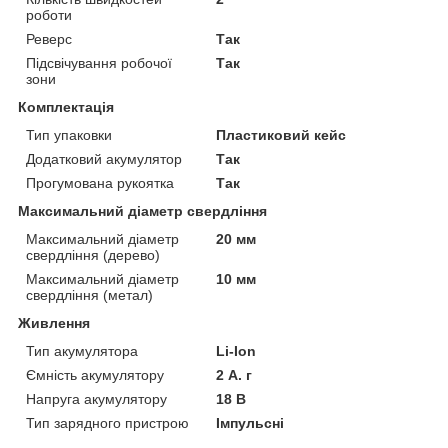
роботи
Реверс
Так
Підсвічування робочої
Так
зони
Комплектація
Тип упаковки
Пластиковий кейс
Додатковий акумулятор
Так
Прогумована рукоятка
Так
Максимальний діаметр свердління
Максимальний діаметр
20 мм
свердління (дерево)
Максимальний діаметр
10 мм
свердління (метал)
Живлення
Тип акумулятора
Li-Ion
Ємність акумулятору
2 А. г
Напруга акумулятору
18 В
Тип зарядного пристрою
Імпульсні