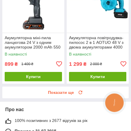
Акумуляторна міні-пила
Акумуляторна повітродувка-
ланцюгова 24 V з одним
пилосос 2 в 1 AOTUO 48 V з
акумулятором 2000 mAh 550
двома акумуляторами 4000
Вт
mAh
В наявності
В наявності
899
1 299
₴
₴
1 400 ₴
2 000 ₴
Купити
Купити
Показати ще
Про нас
100% позитивних з 2677 відгуків за рік
Працює з 31.07.2015