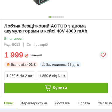
Лобзик безщітковий AOTUO з двома
акумуляторами в кейсі 48V 4000 mAh
В наявності
Код: 5013
Опт і роздріб
1 999
₴
2 400 ₴
Економія
401 ₴
Залишилось
25 днів
1 950 ₴
від 2 шт.
1 850 ₴
від 6 шт.
Купити
Опис
Характеристики
Доставка
Оплата
Умови п