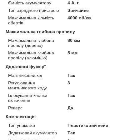
Ємність акумулятору
4 А. г
Тип зарядного пристрою
Звичайне
Максимальна кількість
4000 об/хв
обертів
Максимальна глибина пропилу
Максимальна глибина
80 мм
пропілу (дерево)
Максимальна глибина
5 мм
пропілу (алюмінію)
Додаткові функції
Маятниковий хід
Так
Регулювання
3
маятникового ходу
Блокування кнопки
Так
включення
Реверс
Да
Комплектація
Тип упаковки
Пластиковий кейс
Додатковий акумулятор
Так