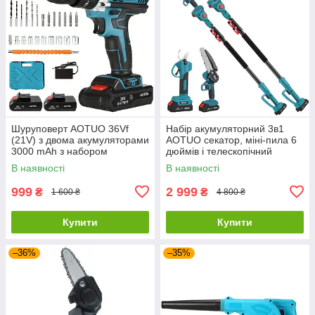
Шуруповерт AOTUO 36Vf
Набір акумуляторний 3в1
(21V) з двома акумуляторами
AOTUO секатор, міні-пила 6
3000 mAh з набором
дюймів і телескопічний
інструментів у кейсі
подовжувач 2 метри
В наявності
В наявності
(висоторізи)
999
2 999
₴
₴
1 600 ₴
4 800 ₴
Купити
Купити
–36%
–35%