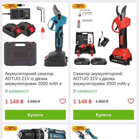
–38%
–38%
Акумуляторний секатор
Секатор акумуляторний
AOTUO 21V із двома
AOTUO 21V з двома
акумуляторами 2000 mAh в
акумуляторами 2000 mAh у
кейсі
кейсі
В наявності
В наявності
1 149
1 149
₴
₴
1 850 ₴
1 850 ₴
Купити
Купити
–38%
–38%