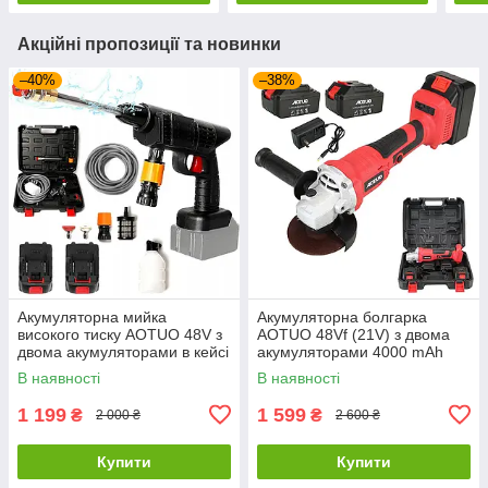
Акційні пропозиції та новинки
–40%
–38%
Акумуляторна мийка
Акумуляторна болгарка
високого тиску AOTUO 48V з
AOTUO 48Vf (21V) з двома
двома акумуляторами в кейсі
акумуляторами 4000 mAh
1000 W 4000 mAh
В наявності
В наявності
1 199
1 599
₴
₴
2 000 ₴
2 600 ₴
Купити
Купити