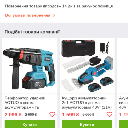
Повернення товару впродовж 14 днів за рахунок покупця
Всі умови повернення
Подібні товари компанії
Перфоратор ударний
Кущоріз акумуляторний
Акум
AOTUO з двома
2в1 AOTUO з двома
висо
акумуляторами та
акумуляторами 48Vf (21V)
48V 
насадками в кейсі 48V
4000 mAh
акум
2 099
1 599
1 1
₴
₴
2 600 ₴
2 000 ₴
4000 mAh
100
Купити
Купити