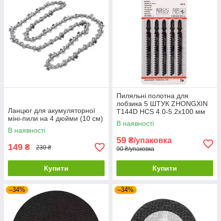
Пиляльні полотна для
лобзика 5 ШТУК ZHONGXIN
Ланцюг для акумуляторної
T144D HCS 4.0-5.2х100 мм
міні-пили на 4 дюйми (10 см)
В наявності
В наявності
59
₴/упаковка
149
₴
230 ₴
90 ₴/упаковка
Купити
Купити
–34%
–34%