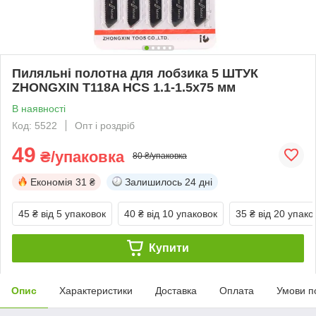
Пиляльні полотна для лобзика 5 ШТУК
ZHONGXIN T118A HCS 1.1-1.5х75 мм
В наявності
Код: 5522
Опт і роздріб
49
₴/упаковка
80 ₴/упаковка
Економія
31 ₴
Залишилось
24 дні
45 ₴
від 5 упаковок
40 ₴
від 10 упаковок
35 ₴
від 20 упако
Купити
Опис
Характеристики
Доставка
Оплата
Умови п