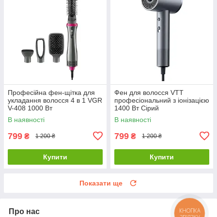
Професійна фен-щітка для
Фен для волосся VTT
укладання волосся 4 в 1 VGR
професіональний з іонізацією
V-408 1000 Вт
1400 Вт Сірий
В наявності
В наявності
799
799
₴
₴
1 200 ₴
1 200 ₴
Купити
Купити
Показати ще
Про нас
КНОПКА
ЗВ'ЯЗКУ