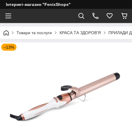
Інтернет-магазин "FenixShops"
Товари та послуги
КРАСА ТА ЗДОРОВ'Я
ПРИЛАДИ 
–13%