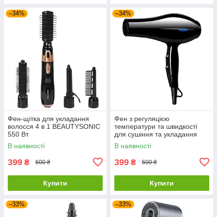
–34%
–34%
Фен-щітка для укладання
Фен з регуляцією
волосся 4 в 1 BEAUTYSONIC
температури та швидкості
550 Вт
для сушіння та укладання
волосся FHLPUS 1000 Вт
В наявності
В наявності
399
399
₴
₴
600 ₴
600 ₴
Купити
Купити
–33%
–33%