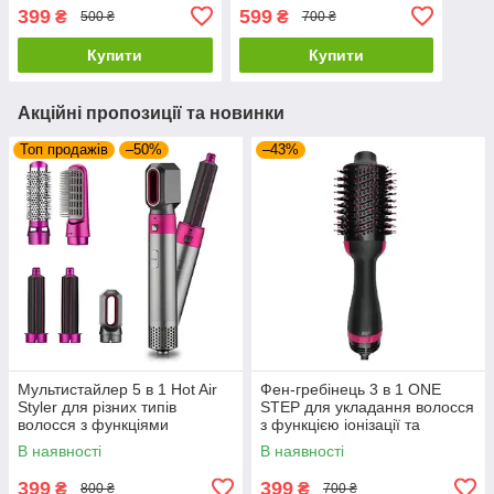
399
599
₴
₴
500 ₴
700 ₴
Купити
Купити
Акційні пропозиції та новинки
Топ продажів
–50%
–43%
Мультистайлер 5 в 1 Hot Air
Фен-гребінець 3 в 1 ONE
Styler для різних типів
STEP для укладання волосся
волосся з функціями
з функцією іонізації та
надання об'єму,
керамічним покриттям
В наявності
В наявності
випрямлення, укладання
399
399
₴
₴
800 ₴
700 ₴