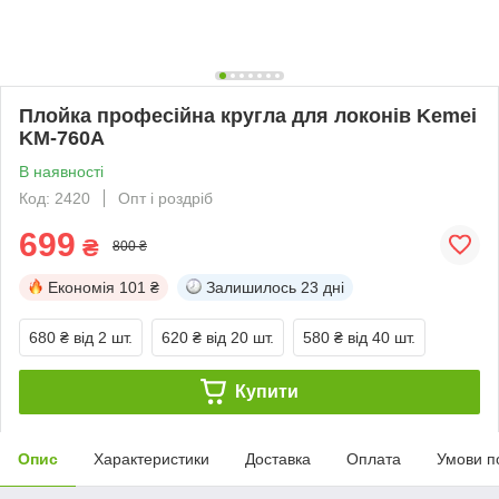
Плойка професійна кругла для локонів Kemei
KM-760A
В наявності
Код: 2420
Опт і роздріб
699
₴
800 ₴
Економія
101 ₴
Залишилось
23 дні
680 ₴
від 2 шт.
620 ₴
від 20 шт.
580 ₴
від 40 шт.
Купити
Опис
Характеристики
Доставка
Оплата
Умови п