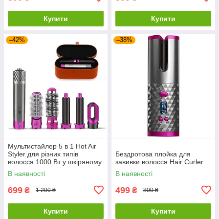
Купити
Купити
–42%
–38%
Мультистайлер 5 в 1 Hot Air
Styler для різних типів
Бездротова плойка для
волосся 1000 Вт у шкіряному
завивки волосся Hair Curler
кейсі
В наявності
В наявності
699
499
₴
₴
1 200 ₴
800 ₴
Купити
Купити