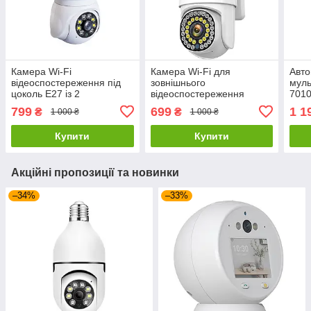
Камера Wi-Fi
Камера Wi-Fi для
Авто
відеоспостереження під
зовнішнього
муль
цоколь Е27 із 2
відеоспостереження
7010
незалежними об'єктивами
вулична поворотна 2 Мп
сен
799
699
1 1
₴
₴
1 000 ₴
1 000 ₴
Smart Camera 360°
(800
Blue
Купити
Купити
Акційні пропозиції та новинки
–34%
–33%