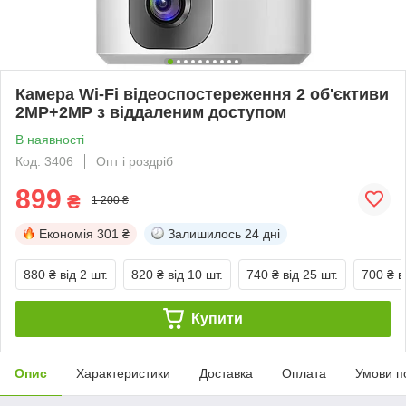
Камера Wi-Fi відеоспостереження 2 об'єктиви
2MP+2MP з віддаленим доступом
В наявності
Код: 3406
Опт і роздріб
899
₴
1 200 ₴
Економія
301 ₴
Залишилось
24 дні
880 ₴
від 2 шт.
820 ₴
від 10 шт.
740 ₴
від 25 шт.
700 ₴
в
Купити
Опис
Характеристики
Доставка
Оплата
Умови п