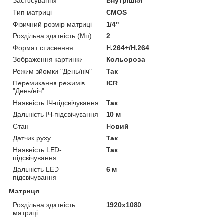
Застосування
Внутрішня
Тип матриці
CMOS
Фізичний розмір матриці
1/4"
Роздільна здатність (Мп)
2
Формат стиснення
H.264+/H.264
Зображення картинки
Кольорова
Режим зйомки "День/ніч"
Так
Перемикання режимів
ICR
"День/ніч"
Наявність ІЧ-підсвічування
Так
Дальність ІЧ-підсвічування
10 м
Стан
Новий
Датчик руху
Так
Наявність LED-
Так
підсвічування
Дальність LED
6 м
підсвічування
Матриця
Роздільна здатність
1920x1080
матриці