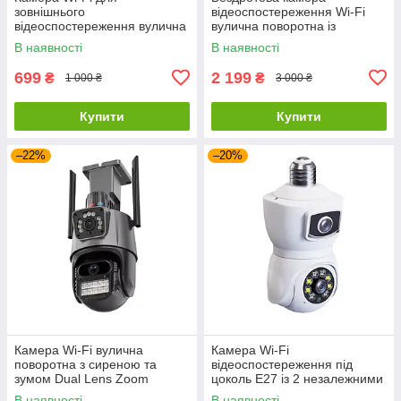
зовнішнього
відеоспостереження Wi-Fi
відеоспостереження вулична
вулична поворотна із
поворотна 2 Мп
сонячною панеллю та зумом
В наявності
В наявності
Dual Lens Zoom
699
2 199
₴
₴
1 000 ₴
3 000 ₴
Купити
Купити
–22%
–20%
Камера Wi-Fi вулична
Камера Wi-Fi
поворотна з сиреною та
відеоспостереження під
зумом Dual Lens Zoom
цоколь Е27 із 2 незалежними
об'єктивами Smart Camera
В наявності
В наявності