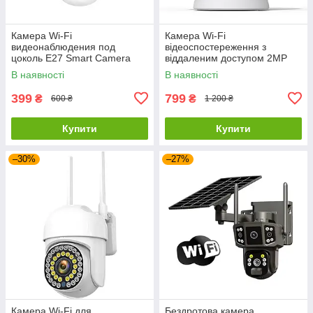
Камера Wi-Fi
Камера Wi-Fi
видеонаблюдения под
відеоспостереження з
цоколь Е27 Smart Camera
віддаленим доступом 2MP
360°
В наявності
В наявності
399
799
₴
₴
600 ₴
1 200 ₴
Купити
Купити
–30%
–27%
Камера Wi-Fi для
Бездротова камера