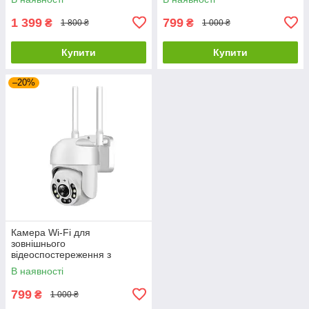
360°
1 399
799
₴
₴
1 800 ₴
1 000 ₴
Купити
Купити
–20%
Камера Wi-Fi для
зовнішнього
відеоспостереження з
мікрофоном та нічною
В наявності
зйомкою поворотна
799
₴
1 000 ₴