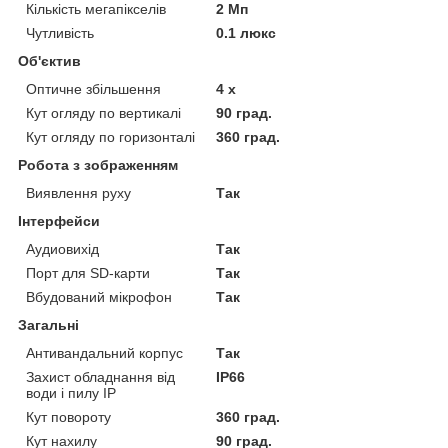
Кількість мегапікселів
2 Мп
Чутливість
0.1 люкс
Об'єктив
Оптичне збільшення
4 х
Кут огляду по вертикалі
90 град.
Кут огляду по горизонталі
360 град.
Робота з зображенням
Виявлення руху
Так
Інтерфейси
Аудиовихід
Так
Порт для SD-карти
Так
Вбудований мікрофон
Так
Загальні
Антивандальний корпус
Так
Захист обладнання від
IP66
води і пилу IP
Кут повороту
360 град.
Кут нахилу
90 град.