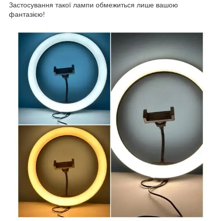
Застосування такої лампи обмежиться лише вашою
фантазією!