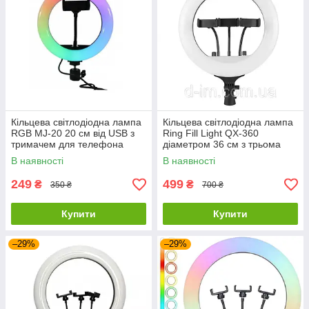
Кільцева світлодіодна лампа
Кільцева світлодіодна лампа
RGB MJ-20 20 см від USB з
Ring Fill Light QX-360
тримачем для телефона
діаметром 36 см з трьома
тримачами
В наявності
В наявності
249
499
₴
₴
350 ₴
700 ₴
Купити
Купити
–29%
–29%