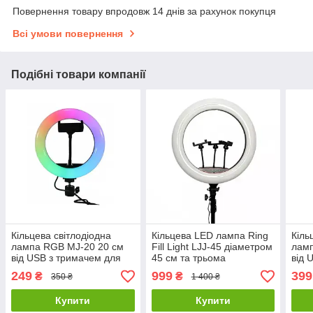
Повернення товару впродовж 14 днів за рахунок покупця
Всі умови повернення
Подібні товари компанії
Кільцева світлодіодна
Кільцева LED лампа Ring
Кіль
лампа RGB MJ-20 20 см
Fill Light LJJ-45 діаметром
ламп
від USB з тримачем для
45 см та трьома
від 
телефона
тримачами для телефону
тел
249
999
399
₴
₴
350 ₴
1 400 ₴
Купити
Купити