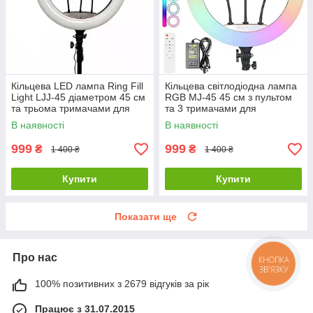
Кільцева LED лампа Ring Fill
Кільцева світлодіодна лампа
Light LJJ-45 діаметром 45 см
RGB MJ-45 45 см з пультом
та трьома тримачами для
та 3 тримачами для
телефону
телефона
В наявності
В наявності
999
999
₴
₴
1 400 ₴
1 400 ₴
Купити
Купити
Показати ще
Про нас
КНОПКА
ЗВ'ЯЗКУ
100% позитивних з 2679 відгуків за рік
Працює з 31.07.2015