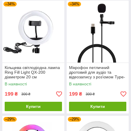
–34%
–34%
Кільцева світлодіодна лампа
Мікрофон петличний
Ring Fill Light QX-200
дротовий для аудіо та
діаметром 20 см
відеозапису з роз'ємом Type-
C
В наявності
В наявності
199
199
₴
₴
300 ₴
300 ₴
Купити
Купити
–29%
–29%