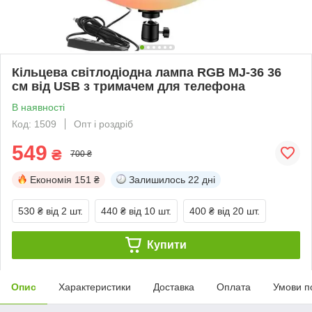
Кільцева світлодіодна лампа RGB MJ-36 36
см від USB з тримачем для телефона
В наявності
Код: 1509
Опт і роздріб
549
₴
700 ₴
Економія
151 ₴
Залишилось
22 дні
530 ₴
від 2 шт.
440 ₴
від 10 шт.
400 ₴
від 20 шт.
Купити
Опис
Характеристики
Доставка
Оплата
Умови п