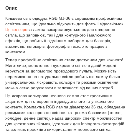
Опис
Кільцева світлодіодна RGB MJ-36 є справжнім професійним
освітленням, що ідеально підходить для фото- і відеозйомок.
Ця кольоро
ва лампа використовується як для створення
світла, що заповнює, так і для контурного і малюючого
ефектів, що робить її відмінним вибором для блогерів,
візажистів, тіктокерів, фотографів і всіх, хто працює з
контентом.
Тепер професійне освітлення стало доступним для кожного!
Миготливе, монотонне і дуохромне світло в даній моделі
керується за допомогою проводового пульта. Можливість
перемикання на натуральне світло робить цю лампу більш
універсальною. Яскравість, кольори та режими освітлення
можна легко регулювати в залежності від ваших потреб.
Ця яскрава кольорова неонова лампа стає креативним
акцентом для створення індивідуального та унікального
контенту. Компактна RGB лампа діаметром 36 см, обладнана
режимами кольорового світіння та трьома базовими (тепле,
холодне, денне світло), надає широкий спектр можливостей
для креативних зйомок, ідеальних для Instagram-фотографій
та великих проектів з використанням неонового світла.