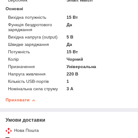
Виробник
Smart Watch
Основні
Вихідна потужність
15 Вт
Функція бездротового
Да
заряджання
Вихідна напруга (output)
5 В
Швидке заряджання
Да
Потужність
15 Вт
Колір
Чорний
Призначення
Універсальна
Напруга живлення
220 В
Кількість USB-портів
1
Номінальна сила струму
3 А
Приховати
Умови доставки
Нова Пошта