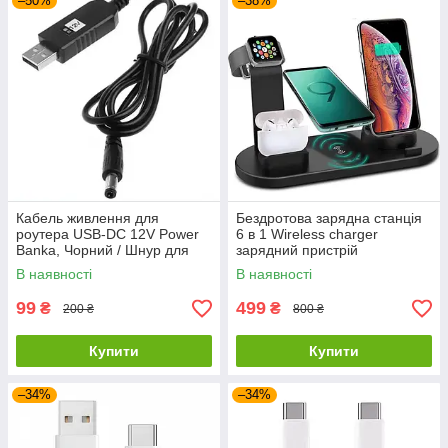
–50%
–38%
Кабель живлення для
Бездротова зарядна станція
роутера USB-DC 12V Power
6 в 1 Wireless charger
Banka, Чорний / Шнур для
зарядний пристрій
Wifi роутера / USB кабель
портативної техніки 15 W
В наявності
В наявності
для роутера
99
499
₴
₴
200 ₴
800 ₴
Купити
Купити
–34%
–34%