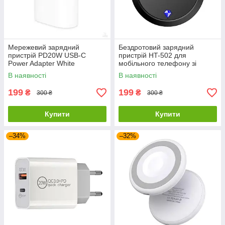
Мережевий зарядний
Бездротовий зарядний
пристрій PD20W USB-C
пристрій HT-502 для
Power Adapter White
мобільного телефону зі
швидкою зарядкою 15 Вт
В наявності
В наявності
Чорний
199
199
₴
₴
300 ₴
300 ₴
Купити
Купити
–34%
–32%