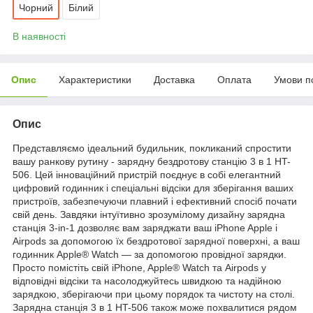
Чорний
Білий
В наявності
Опис
Характеристики
Доставка
Оплата
Умови п
Опис
Представляємо ідеальний будильник, покликаний спростити
вашу ранкову рутину - зарядну бездротову станцію 3 в 1 HT-
506. Цей інноваційний пристрій поєднує в собі елегантний
цифровий годинник і спеціальні відсіки для зберігання ваших
пристроїв, забезпечуючи плавний і ефективний спосіб почати
свій день. Завдяки інтуїтивно зрозумілому дизайну зарядна
станція 3-in-1 дозволяє вам заряджати ваш iPhone Apple і
Airpods за допомогою їх бездротової зарядної поверхні, а ваш
годинник Apple® Watch — за допомогою провідної зарядки.
Просто помістіть свій iPhone, Apple® Watch та Airpods у
відповідні відсіки та насолоджуйтесь швидкою та надійною
зарядкою, зберігаючи при цьому порядок та чистоту на столі.
Зарядна станція 3 в 1 HT-506 також може похвалитися рядом