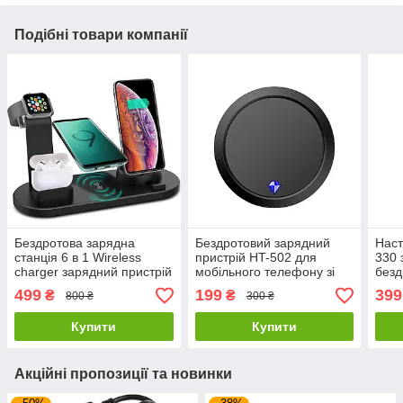
Подібні товари компанії
Бездротова зарядна
Бездротовий зарядний
Наст
станція 6 в 1 Wireless
пристрій HT-502 для
330 
charger зарядний пристрій
мобільного телефону зі
безд
портативної техніки 15 W
швидкою зарядкою 15 Вт
15Вт
499
199
399
₴
₴
800 ₴
300 ₴
Чорний
Купити
Купити
Акційні пропозиції та новинки