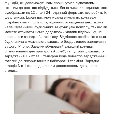
функцій, які допоможуть вам прокинутися відпочилим і
готовим до дня, що відбудеться. Легко читаний годинник може
відображати як 12-, так і 24-годинний формати, що робить їх
ідеальними. Екран дисплея можна вимкнути, коли вам
потрібно спати. Крім того, годинник оснащений декількома
налаштуваннями будильника та функцією повтору, так що ви
можете отримати кілька додаткових хвилин відпочинку, не
проспавши занадто багато часу. Відмінною особливістю цього
будильника є можливість швидкого бездротового заряджання
вашого iPhone. Завдяки вбудованій зарядній котушці,
оптимізованій для пристроїв Apple®, та підтримці швидкого
заряджання 15 Вт ваш телефон буде повністю заряджений і
готовий до використання в найкоротші терміни. Зарядна
станція 3-в-1 стане ідеальним доповненням до вашого
столика.