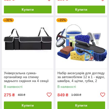
Купити
Купити
–31%
–15%
Універсальна сумка-
Набір аксесуарів для догляду
органайзер на спинку
за автомобілем 12 в 1 - відро,
заднього сидіння на 4 секції
швабра, 4 щітки, губка, 2
рушники, рукавичка, серветка
В наявності
В наявності
і порошок
275
849
₴
₴
400 ₴
1 000 ₴
Купити
Купити