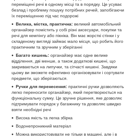
переміщені речі в одному місці та в порядку. Це усуває
безлад і проблему пошуку потрібних речей, запобігаючи
їх переміщенню під час подорожі
Велика, містка, практична:
великий автомобільний
органайзер помістить у собі різні аксесуари, покупки та
речі для кемпінгу або пікніка. Він має жорсткі стінки і у
складеному вигляді займає мало місця, що робить його
практичним та зручним у зберіганні
Багато кишень:
органайзер має одне велике
відділення, дві менше, а також додаткові кишені, що
закриваються на липучки, та сітчасті кишені. Завдяки
цьому ви зможете ефективно організовувати і сортувати
предмети, що зберігаються.
Ручки для перенесення:
практичні ручки дозволяють
легко переносити органайзер, який перетворюється на
функціональну сумку. Це зручне рішення, яке дозволяє
підтримувати порядок у багажнику та дозволяє швидко
взяти необхідні речі
Висока якість та легка збірка
Водонепроникний матеріал
Можна використовувати не тільки в машині, але і в