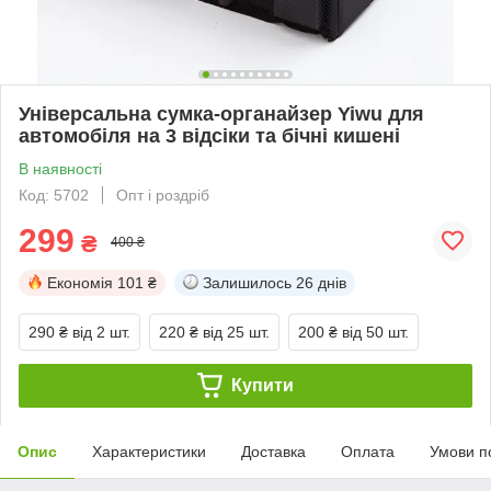
Універсальна сумка-органайзер Yiwu для
автомобіля на 3 відсіки та бічні кишені
В наявності
Код: 5702
Опт і роздріб
299
₴
400 ₴
Економія
101 ₴
Залишилось
26 днів
290 ₴
від 2 шт.
220 ₴
від 25 шт.
200 ₴
від 50 шт.
Купити
Опис
Характеристики
Доставка
Оплата
Умови п