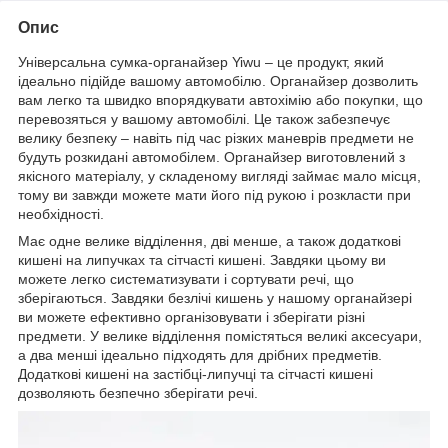
Опис
Універсальна сумка-органайзер Yiwu – це продукт, який
ідеально підійде вашому автомобілю. Органайзер дозволить
вам легко та швидко впорядкувати автохімію або покупки, що
перевозяться у вашому автомобілі. Це також забезпечує
велику безпеку – навіть під час різких маневрів предмети не
будуть розкидані автомобілем. Органайзер виготовлений з
якісного матеріалу, у складеному вигляді займає мало місця,
тому ви завжди можете мати його під рукою і розкласти при
необхідності.
Має одне велике відділення, дві менше, а також додаткові
кишені на липучках та сітчасті кишені. Завдяки цьому ви
можете легко систематизувати і сортувати речі, що
зберігаються. Завдяки безлічі кишень у нашому органайзері
ви можете ефективно організовувати і зберігати різні
предмети. У велике відділення помістяться великі аксесуари,
а два менші ідеально підходять для дрібних предметів.
Додаткові кишені на застібці-липучці та сітчасті кишені
дозволяють безпечно зберігати речі.