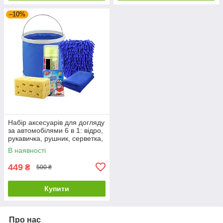
–10%
Набір аксесуарів для догляду
за автомобілями 6 в 1: відро,
рукавичка, рушник, серветка,
губка та миючий засіб
В наявності
449
₴
500 ₴
Купити
Про нас