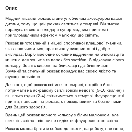
Опис
Модний міський рюкзак стане улюбленим аксесуаром вашої
дитини, тому що цей рюкзак світиться у темряві. Він зможе
порадувати свого володаря супер-модним принтом і
приголомшливим ефектом малюнку, що світить.
Рюкзак виготовлений з міцної спортивної плащової тканини,
яка легко чиститься, практична у використанні і добре
виглядає. Виріб має одне основне відділення на блискавці та
кишеню для зошитів та папок без застібки. Є підкладка сірого
кольору. Зовні є кишеня на блискавці і дві бічні кишені.
Зручний та стильний рюкзак порадує вас своєю якістю та
функціональністю.
Для того, щоб рюкзак світився в темряві, потрібно його
потримати на яскравому світлі зовсім недовго (5-10 хвилин) і
він кілька годин (2-4) світитиметься в темряві. Флуоресцентні
принти, нанесені на рюкзак, є нешкідливими та безпечними
для Вашого здоров'я.
Вдень цей рюкзак чорного кольору з білим малюнком, але
вимкніть світло - він почне виділяти флуоресцентне світло.
Рюкзак можна брати із собою до школи, на роботу, навчання,