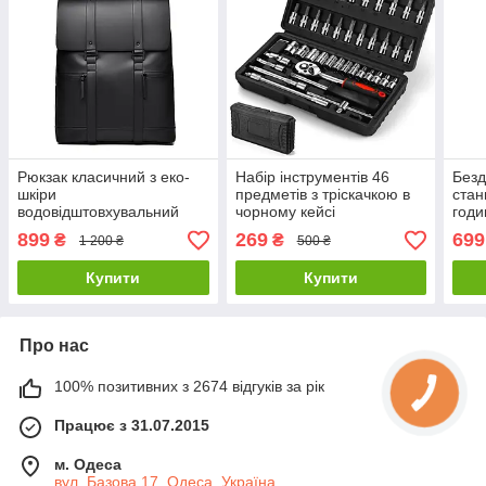
Рюкзак класичний з еко-
Набір інструментів 46
Безд
шкіри
предметів з тріскачкою в
стан
водовідштовхувальний
чорному кейсі
годи
матовий Чорний
15 В
899
269
699
₴
₴
1 200 ₴
500 ₴
Купити
Купити
Про нас
100% позитивних з 2674 відгуків за рік
Працює з 31.07.2015
м. Одеса
вул. Базова 17, Одеса, Україна