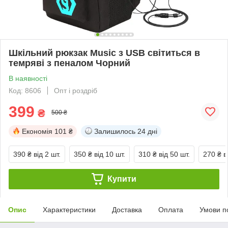
Шкільний рюкзак Music з USB світиться в
темряві з пеналом Чорний
В наявності
Код: 8606
Опт і роздріб
399
₴
500 ₴
Економія
101 ₴
Залишилось
24 дні
390 ₴
від 2 шт.
350 ₴
від 10 шт.
310 ₴
від 50 шт.
270 ₴
в
Купити
Опис
Характеристики
Доставка
Оплата
Умови п